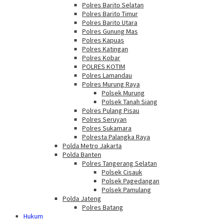
Polres Barito Selatan
Polres Barito Timur
Polres Barito Utara
Polres Gunung Mas
Polres Kapuas
Polres Katingan
Polres Kobar
POLRES KOTIM
Polres Lamandau
Polres Murung Raya
Polsek Murung
Polsek Tanah Siang
Polres Pulang Pisau
Polres Seruyan
Polres Sukamara
Polresta Palangka Raya
Polda Metro Jakarta
Polda Banten
Polres Tangerang Selatan
Polsek Cisauk
Polsek Pagedangan
Polsek Pamulang
Polda Jateng
Polres Batang
Hukum