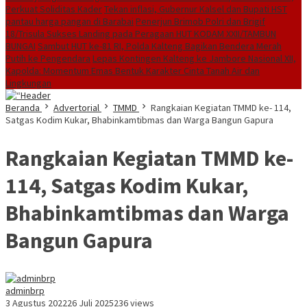
Perkuat Soliditas Kader
Tekan inflasi, Gubernur Kalsel dan Bupati HST
pantau harga pangan di Barabai
Penerjun Brimob Polri dan Brigif
18/Trisula Sukses Landing pada Peragaan HUT KODAM XXII/TAMBUN
BUNGAI
Sambut HUT ke-81 RI, Polda Kalteng Bagikan Bendera Merah
Putih ke Pengendara
Lepas Kontingen Kalteng ke Jambore Nasional XII,
Kapolda: Momentum Emas Bentuk Karakter Cinta Tanah Air dan
Lingkungan
Beranda
Advertorial
TMMD
Rangkaian Kegiatan TMMD ke- 114,
Satgas Kodim Kukar, Bhabinkamtibmas dan Warga Bangun Gapura
Rangkaian Kegiatan TMMD ke-
114, Satgas Kodim Kukar,
Bhabinkamtibmas dan Warga
Bangun Gapura
adminbrp
3 Agustus 2022
26 Juli 2025
236 views