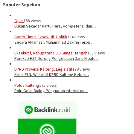
Populer Sepekan
Opini
188 views
Bukan Sekadar Kartu Pers, Kompetensi dan…
Barito Timur
,
Eksekutif
,
Politik
184 views
Secara Aklamasi, Muhammad Zakirin Terpil…
Eksekutif
,
Kabupaten Hulu Sungai Tengah
183 views
Pemkab HST Dorong Pengelolaan Dana Hibah…
DPRD Provinsi Kalteng
,
Legislatif
179 views
Kritik PLN, Waket III DPRD Kalteng Keber…
Polda Kalteng
175 views
Polri Gelar Dialog Penguatan Internal un…