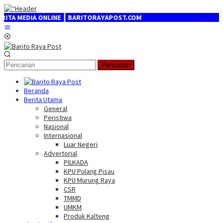
Loncat
ke
MEDIA ONLINE ┃ BARITORAYAPOST.COM
konten
Menu
Mobile
Pencarian
Beranda
Berita Utama
General
Peristiwa
Nasional
Internasional
Luar Negeri
Advertorial
PILKADA
KPU Pulang Pisau
KPU Murung Raya
CSR
TMMD
UMKM
Produk Kalteng