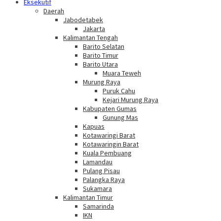
Eksekutif
Daerah
Jabodetabek
Jakarta
Kalimantan Tengah
Barito Selatan
Barito Timur
Barito Utara
Muara Teweh
Murung Raya
Puruk Cahu
Kejari Murung Raya
Kabupaten Gumas
Gunung Mas
Kapuas
Kotawaringi Barat
Kotawaringin Barat
Kuala Pembuang
Lamandau
Pulang Pisau
Palangka Raya
Sukamara
Kalimantan Timur
Samarinda
IKN