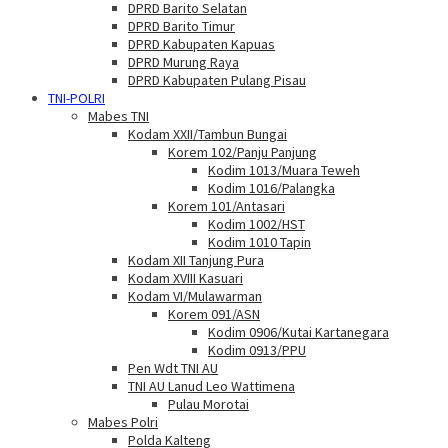
DPRD Barito Selatan
DPRD Barito Timur
DPRD Kabupaten Kapuas
DPRD Murung Raya
DPRD Kabupaten Pulang Pisau
TNI-POLRI
Mabes TNI
Kodam XXII/Tambun Bungai
Korem 102/Panju Panjung
Kodim 1013/Muara Teweh
Kodim 1016/Palangka
Korem 101/Antasari
Kodim 1002/HST
Kodim 1010 Tapin
Kodam XII Tanjung Pura
Kodam XVIII Kasuari
Kodam VI/Mulawarman
Korem 091/ASN
Kodim 0906/Kutai Kartanegara
Kodim 0913/PPU
Pen Wdt TNI AU
TNI AU Lanud Leo Wattimena
Pulau Morotai
Mabes Polri
Polda Kalteng