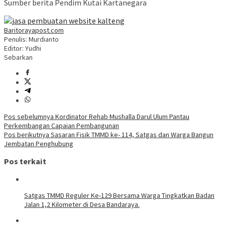
Sumber berita Pendim Kutai Kartanegara
Baritorayapost.com
Penulis: Murdianto
Editor: Yudhi
Sebarkan
Navigasi
Pos sebelumnya
Kordinator Rehab Mushalla Darul Ulum Pantau
Perkembangan Capaian Pembangunan
pos
Pos berikutnya
Sasaran Fisik TMMD ke- 114, Satgas dan Warga Bangun
Jembatan Penghubung
Pos terkait
Satgas TMMD Reguler Ke-129 Bersama Warga Tingkatkan Badan
Jalan 1,2 Kilometer di Desa Bandaraya.