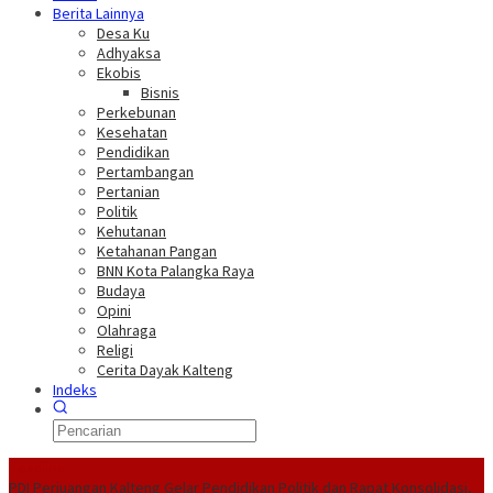
Berita Lainnya
Desa Ku
Adhyaksa
Ekobis
Bisnis
Perkebunan
Kesehatan
Pendidikan
Pertambangan
Pertanian
Politik
Kehutanan
Ketahanan Pangan
BNN Kota Palangka Raya
Budaya
Opini
Olahraga
Religi
Cerita Dayak Kalteng
Indeks
Headline
PDI Perjuangan Kalteng Gelar Pendidikan Politik dan Rapat Konsolidasi,