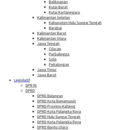
Balikpapan
Kutai Barat
Kutai Kartanegara
Kalimantan Selatan
Kabupaten Hulu Sungai Tengah
Barabai
Kalimantan Barat
Kalimantan Utara
Jawa Tengah
Cilacap
Purbalingga
Solo
Pekalongan
Jawa Timur
Jawa Barat
Legislatif
DPR RI
DPRD
DPRD Balangan
DPRD Kota Banjamasin
DPRD Provinsi Kalteng
DPRD Kota Palangka Raya
DPRD Hulu Sungai Tengah
DPRD Kota Palangka Raya
DPRD Barito Utara