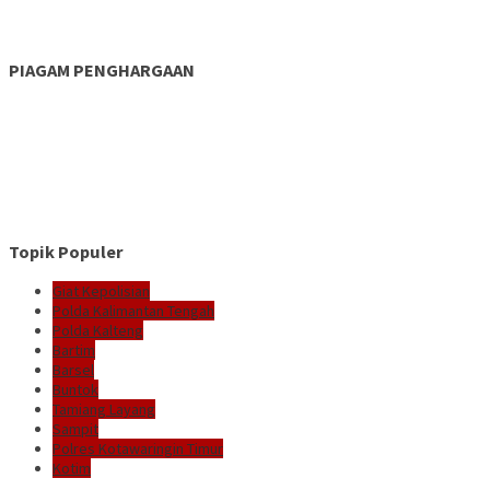
PIAGAM PENGHARGAAN
Topik Populer
Giat Kepolisian
Polda Kalimantan Tengah
Polda Kalteng
Bartim
Barsel
Buntok
Tamiang Layang
Sampit
Polres Kotawaringin Timur
Kotim