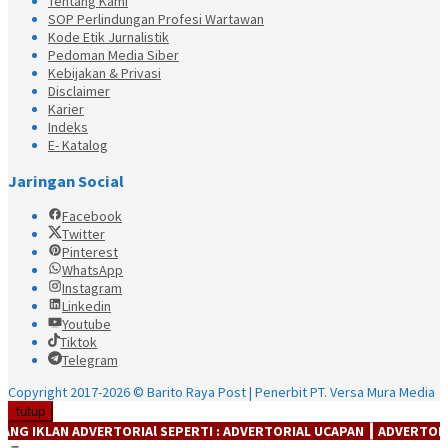
Tentang Kami
SOP Perlindungan Profesi Wartawan
Kode Etik Jurnalistik
Pedoman Media Siber
Kebijakan & Privasi
Disclaimer
Karier
Indeks
E- Katalog
Jaringan Social
Facebook
Twitter
Pinterest
WhatsApp
Instagram
Linkedin
Youtube
Tiktok
Telegram
Copyright 2017-2026 © Barito Raya Post | Penerbit PT. Versa Mura Media
tutup
N ADVERTORIAl SEPERTI : ADVERTORIAL UCAPAN ┃ ADVERTORIAL PRODU