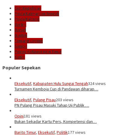
Giat Kepolisian
Polda Kalimantan Tengah
Polda Kalteng
Bartim
Barsel
Buntok
Tamiang Layang
Sampit
Polres Kotawaringin Timur
Kotim
Populer Sepekan
Eksekutif
,
Kabupaten Hulu Sungai Tengah
324 views
Turnamen Kemboja Cup di Pandawan diharap…
Eksekutif
,
Pulang Pisau
203 views
PN Pulang Pisau Masuki Tahap Uji Publik …
Opini
181 views
Bukan Sekadar Kartu Pers, Kompetensi dan…
Barito Timur
,
Eksekutif
,
Politik
177 views