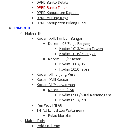
DPRD Barito Selatan
DPRD Barito Timur
DPRD Kabupaten Kapuas
DPRD Murung Raya
DPRD Kabupaten Pulang Pisau
TNI-POLRI
Mabes TNI
Kodam XXII/Tambun Bungai
Korem 102/Panju Panjung
Kodim 1013/Muara Teweh
Kodim 1016/Palangka
Korem 101/Antasari
Kodim 1002/HST
Kodim 1010 Tapin
Kodam XII Tanjung Pura
Kodam XVIII Kasuari
Kodam VI/Mulawarman
Korem 091/ASN
Kodim 0906/Kutai Kartanegara
Kodim 0913/PPU
Pen Wdt TNI AU
TNI AU Lanud Leo Wattimena
Pulau Morotai
Mabes Polri
Polda Kalteng