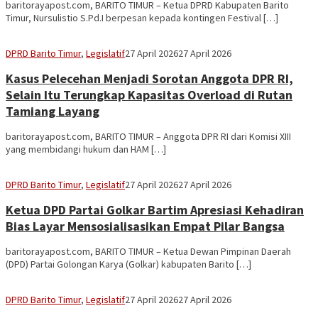
baritorayapost.com, BARITO TIMUR – Ketua DPRD Kabupaten Barito
Timur, Nursulistio S.Pd.I berpesan kepada kontingen Festival […]
Sekber
DPRD Barito Timur
,
Legislatif
27 April 2026
27 April 2026
Aseng
Kasus Pelecehan Menjadi Sorotan Anggota DPR RI,
Selain Itu Terungkap Kapasitas Overload di Rutan
Tamiang Layang
baritorayapost.com, BARITO TIMUR – Anggota DPR RI dari Komisi XIII
yang membidangi hukum dan HAM […]
Sekber
DPRD Barito Timur
,
Legislatif
27 April 2026
27 April 2026
Aseng
Ketua DPD Partai Golkar Bartim Apresiasi Kehadiran
Bias Layar Mensosialisasikan Empat Pilar Bangsa
baritorayapost.com, BARITO TIMUR – Ketua Dewan Pimpinan Daerah
(DPD) Partai Golongan Karya (Golkar) kabupaten Barito […]
Sekber
DPRD Barito Timur
,
Legislatif
27 April 2026
27 April 2026
Aseng