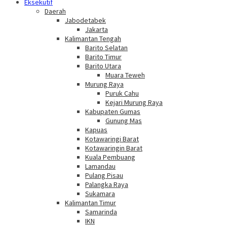
Eksekutif
Daerah
Jabodetabek
Jakarta
Kalimantan Tengah
Barito Selatan
Barito Timur
Barito Utara
Muara Teweh
Murung Raya
Puruk Cahu
Kejari Murung Raya
Kabupaten Gumas
Gunung Mas
Kapuas
Kotawaringi Barat
Kotawaringin Barat
Kuala Pembuang
Lamandau
Pulang Pisau
Palangka Raya
Sukamara
Kalimantan Timur
Samarinda
IKN