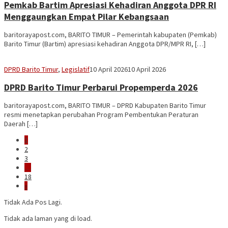
Pemkab Bartim Apresiasi Kehadiran Anggota DPR RI
Menggaungkan Empat Pilar Kebangsaan
baritorayapost.com, BARITO TIMUR – Pemerintah kabupaten (Pemkab)
Barito Timur (Bartim) apresiasi kehadiran Anggota DPR/MPR RI, […]
Sekber
DPRD Barito Timur
,
Legislatif
10 April 2026
10 April 2026
Aseng
DPRD Barito Timur Perbarui Propemperda 2026
baritorayapost.com, BARITO TIMUR – DPRD Kabupaten Barito Timur
resmi menetapkan perubahan Program Pembentukan Peraturan
Daerah […]
1
2
3
…
18
»
Tidak Ada Pos Lagi.
Tidak ada laman yang di load.