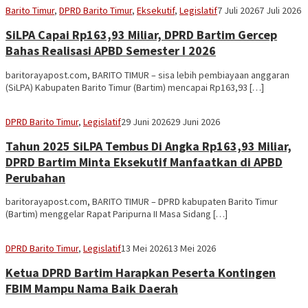
Sekber
Barito Timur
,
DPRD Barito Timur
,
Eksekutif
,
Legislatif
7 Juli 2026
7 Juli 2026
Aseng
SiLPA Capai Rp163,93 Miliar, DPRD Bartim Gercep
Bahas Realisasi APBD Semester I 2026
baritorayapost.com, BARITO TIMUR – sisa lebih pembiayaan anggaran
(SiLPA) Kabupaten Barito Timur (Bartim) mencapai Rp163,93 […]
Sekber
DPRD Barito Timur
,
Legislatif
29 Juni 2026
29 Juni 2026
Aseng
Tahun 2025 SiLPA Tembus Di Angka Rp163,93 Miliar,
DPRD Bartim Minta Eksekutif Manfaatkan di APBD
Perubahan
baritorayapost.com, BARITO TIMUR – DPRD kabupaten Barito Timur
(Bartim) menggelar Rapat Paripurna II Masa Sidang […]
Sekber
DPRD Barito Timur
,
Legislatif
13 Mei 2026
13 Mei 2026
Aseng
Ketua DPRD Bartim Harapkan Peserta Kontingen
FBIM Mampu Nama Baik Daerah