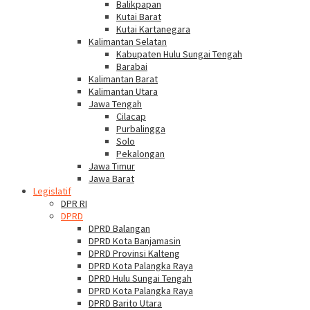
Balikpapan
Kutai Barat
Kutai Kartanegara
Kalimantan Selatan
Kabupaten Hulu Sungai Tengah
Barabai
Kalimantan Barat
Kalimantan Utara
Jawa Tengah
Cilacap
Purbalingga
Solo
Pekalongan
Jawa Timur
Jawa Barat
Legislatif
DPR RI
DPRD
DPRD Balangan
DPRD Kota Banjamasin
DPRD Provinsi Kalteng
DPRD Kota Palangka Raya
DPRD Hulu Sungai Tengah
DPRD Kota Palangka Raya
DPRD Barito Utara