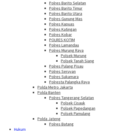
Polres Barito Selatan
Polres Barito Timur
Polres Barito Utara
Polres Gunung Mas
Polres Kapuas
Polres Katingan
Polres Kobar
POLRES KOTIM
Polres Lamandau
Polres Murung Raya
Polsek Murung
Polsek Tanah Siang
Polres Pulang Pisau
Polres Seruyan
Polres Sukamara
Polresta Palangka Raya
Polda Metro Jakarta
Polda Banten
Polres Tangerang Selatan
Polsek Cisauk
Polsek Pagedangan
Polsek Pamulang
Polda Jateng
Polres Batang
Hukum