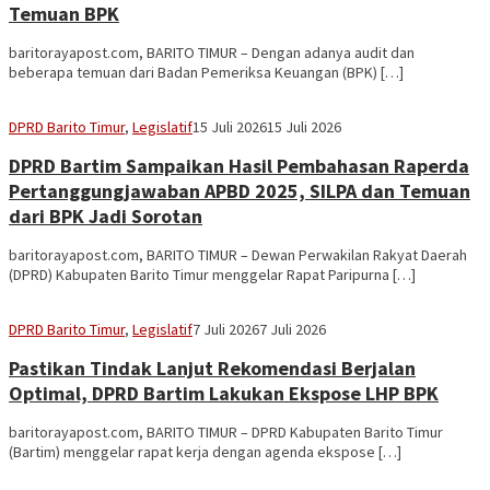
Temuan BPK
baritorayapost.com, BARITO TIMUR – Dengan adanya audit dan
beberapa temuan dari Badan Pemeriksa Keuangan (BPK) […]
Sekber
DPRD Barito Timur
,
Legislatif
15 Juli 2026
15 Juli 2026
Aseng
DPRD Bartim Sampaikan Hasil Pembahasan Raperda
Pertanggungjawaban APBD 2025, SILPA dan Temuan
dari BPK Jadi Sorotan
baritorayapost.com, BARITO TIMUR – Dewan Perwakilan Rakyat Daerah
(DPRD) Kabupaten Barito Timur menggelar Rapat Paripurna […]
Sekber
DPRD Barito Timur
,
Legislatif
7 Juli 2026
7 Juli 2026
Aseng
Pastikan Tindak Lanjut Rekomendasi Berjalan
Optimal, DPRD Bartim Lakukan Ekspose LHP BPK
baritorayapost.com, BARITO TIMUR – DPRD Kabupaten Barito Timur
(Bartim) menggelar rapat kerja dengan agenda ekspose […]