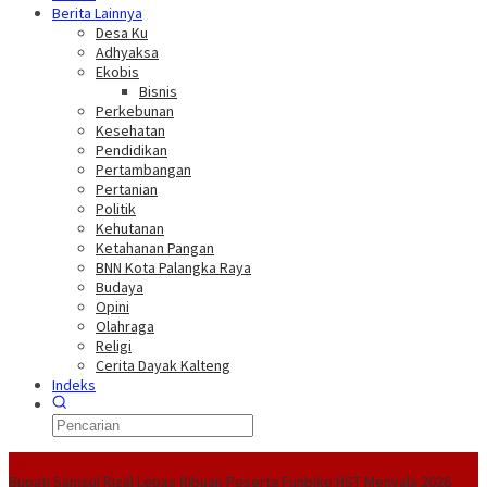
Berita Lainnya
Desa Ku
Adhyaksa
Ekobis
Bisnis
Perkebunan
Kesehatan
Pendidikan
Pertambangan
Pertanian
Politik
Kehutanan
Ketahanan Pangan
BNN Kota Palangka Raya
Budaya
Opini
Olahraga
Religi
Cerita Dayak Kalteng
Indeks
Headline
Bupati Samsul Rizal Lepas Ribuan Peserta Funbike HST Menyala 2026