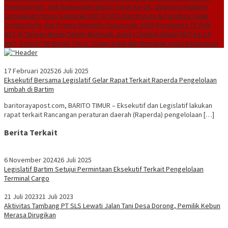
Peringati Hari Jadi Kabupaten Barito Timur Ke-24, Gubernur Kalteng
Sampaikan Pesan
Semarak HUT RI UFO Electronics & Furniture Gelar
Zumba Party dan Promo Merdeka Supersale 2026
Kreativitas TP PKK
HST di Tangan Mama Deden Berbuah Juara I Tingkat Kalsel
HUT ke-14
IWO, Ketua PWI Barito Timur: Tetap Solid dan Berpihak pada Kebenaran
17 Februari 2025
26 Juli 2025
Eksekutif Bersama Legislatif Gelar Rapat Terkait Raperda Pengelolaan
Limbah di Bartim
baritorayapost.com, BARITO TIMUR – Eksekutif dan Legislatif lakukan
rapat terkait Rancangan peraturan daerah (Raperda) pengelolaan […]
Berita Terkait
6 November 2024
26 Juli 2025
Legislatif Bartim Setujui Permintaan Eksekutif Terkait Pengelolaan
Terminal Cargo
21 Juli 2023
21 Juli 2023
Aktivitas Tambang PT SLS Lewati Jalan Tani Desa Dorong, Pemilik Kebun
Merasa Dirugikan