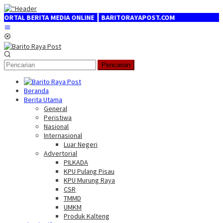
Loncat
ke
BERITA MEDIA ONLINE ┃ BARITORAYAPOST.COM
konten
Menu
Mobile
Pencarian
Beranda
Berita Utama
General
Peristiwa
Nasional
Internasional
Luar Negeri
Advertorial
PILKADA
KPU Pulang Pisau
KPU Murung Raya
CSR
TMMD
UMKM
Produk Kalteng