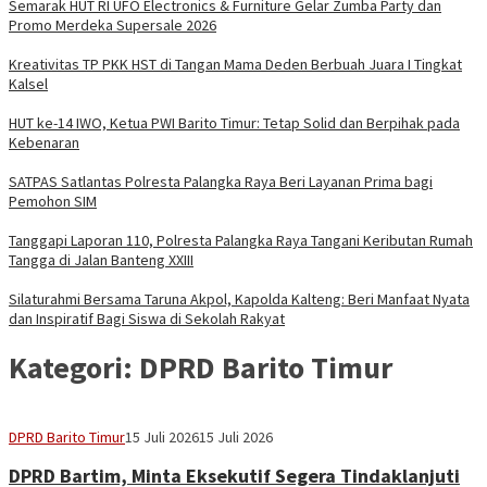
Semarak HUT RI UFO Electronics & Furniture Gelar Zumba Party dan
Promo Merdeka Supersale 2026
Kreativitas TP PKK HST di Tangan Mama Deden Berbuah Juara I Tingkat
Kalsel
HUT ke-14 IWO, Ketua PWI Barito Timur: Tetap Solid dan Berpihak pada
Kebenaran
SATPAS Satlantas Polresta Palangka Raya Beri Layanan Prima bagi
Pemohon SIM
Tanggapi Laporan 110, Polresta Palangka Raya Tangani Keributan Rumah
Tangga di Jalan Banteng XXIII
Silaturahmi Bersama Taruna Akpol, Kapolda Kalteng: Beri Manfaat Nyata
dan Inspiratif Bagi Siswa di Sekolah Rakyat
Kategori:
DPRD Barito Timur
Sekber
DPRD Barito Timur
15 Juli 2026
15 Juli 2026
Aseng
DPRD Bartim, Minta Eksekutif Segera Tindaklanjuti