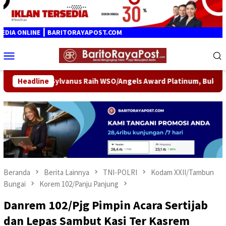
Loncat
ke
konten
ONLINE ┃ BARITORAYAPOST.COM
Menu
Mobile
oris Sylvanus Raih WSO/Angels Award Platinum, Bukti Komitmen 
Headline
Beranda
Berita Lainnya
TNI-POLRI
Kodam XXII/Tambun
Bungai
Korem 102/Panju Panjung
Danrem 102/Pjg Pimpin Acara Sertijab
dan Lepas Sambut Kasi Ter Kasrem