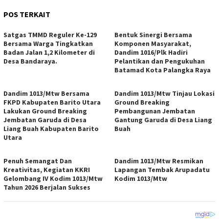
POS TERKAIT
Satgas TMMD Reguler Ke-129
Bentuk Sinergi Bersama
Bersama Warga Tingkatkan
Komponen Masyarakat,
Badan Jalan 1,2 Kilometer di
Dandim 1016/Plk Hadiri
Desa Bandaraya.
Pelantikan dan Pengukuhan
Batamad Kota Palangka Raya
Dandim 1013/Mtw Bersama
Dandim 1013/Mtw Tinjau Lokasi
FKPD Kabupaten Barito Utara
Ground Breaking
Lakukan Ground Breaking
Pembangunan Jembatan
Jembatan Garuda di Desa
Gantung Garuda di Desa Liang
Liang Buah Kabupaten Barito
Buah
Utara
Penuh Semangat Dan
Dandim 1013/Mtw Resmikan
Kreativitas, Kegiatan KKRI
Lapangan Tembak Arupadatu
Gelombang IV Kodim 1013/Mtw
Kodim 1013/Mtw
Tahun 2026 Berjalan Sukses