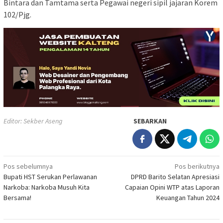
Bintara dan Tamtama serta Pegawai negeri sipil jajaran Korem
102/Pjg.
Editor: Sekber Aseng
SEBARKAN
Navigasi
Pos sebelumnya
Pos berikutnya
Bupati HST Serukan Perlawanan
DPRD Barito Selatan Apresiasi
pos
Narkoba: Narkoba Musuh Kita
Capaian Opini WTP atas Laporan
Bersama!
Keuangan Tahun 2024