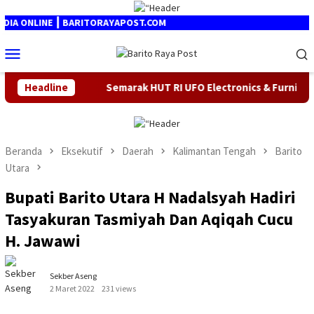
Loncat
ke
 ONLINE ┃ BARITORAYAPOST.COM
konten
Menu
Mobile
 Pesan
Headline
Semarak HUT RI UFO Electronics & Furniture Gela
Beranda
Eksekutif
Daerah
Kalimantan Tengah
Barito
Utara
Bupati Barito Utara H Nadalsyah Hadiri
Tasyakuran Tasmiyah Dan Aqiqah Cucu
H. Jawawi
Sekber Aseng
2 Maret 2022
231 views