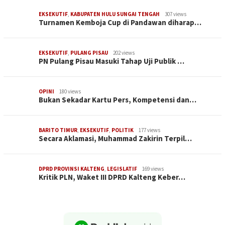
EKSEKUTIF
,
KABUPATEN HULU SUNGAI TENGAH
307 views
Turnamen Kemboja Cup di Pandawan diharap…
EKSEKUTIF
,
PULANG PISAU
202 views
PN Pulang Pisau Masuki Tahap Uji Publik …
OPINI
180 views
Bukan Sekadar Kartu Pers, Kompetensi dan…
BARITO TIMUR
,
EKSEKUTIF
,
POLITIK
177 views
Secara Aklamasi, Muhammad Zakirin Terpil…
DPRD PROVINSI KALTENG
,
LEGISLATIF
169 views
Kritik PLN, Waket III DPRD Kalteng Keber…