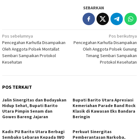
SEBARKAN
Navigasi
Pos sebelumnya
Pos berikutnya
Pencegahan Karhutla Disampaikan
Pencegahan Karhutla Disampaikan
pos
Oleh Anggota Polsek Montallat
Oleh Anggota Polsek Gunung
Sembari Sampaikan Protokol
Timang Sembari Sampaikan
Kesehatan
Protokol Kesehatan
POS TERKAIT
Jalin Sinergitas dan Budayakan
Bupati Barito Utara Apresiasi
Hidup Sehat, Bupati Barito
Kemeriahan Parade Band Rock
Utara Pimpin Senam dan
Klasik di Kawasan Eks Bandara
Gowes Bareng Jajaran
Beringin
Kadis PU Barito Utara Berbagi
Perkuat Sinergitas
Sembako Lebaran Kepada IWO
Pemberantasan Narkoba,