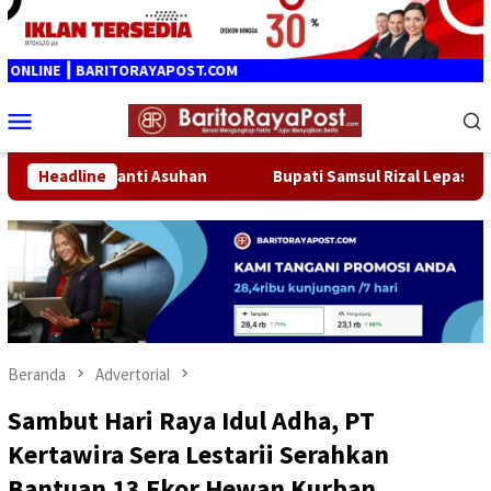
Loncat
ke
konten
 BARITORAYAPOST.COM
Menu
Mobile
nti Asuhan
Headline
Bupati Samsul Rizal Lepas Ribuan Peserta Fu
Beranda
Advertorial
Sambut Hari Raya Idul Adha, PT
Kertawira Sera Lestarii Serahkan
Bantuan 13 Ekor Hewan Kurban