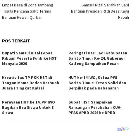
Empat Desa di Zona Tambang
Samsul Rizal Serahkan Sapi
pos
Trisula Kencana Sakti Terima
Bantuan Presiden RI di Desa Kayu
Bantuan Hewan Qurban
Rabah
POS TERKAIT
Bupati Samsul Rizal Lepas
Peringati Hari Jadi Kabupaten
Ribuan Peserta Funbike HST
Barito Timur Ke-24, Gubernur
Menyala 2026
Kalteng Sampaikan Pesan
Kreativitas TP PKK HST di
HUT ke-14 IWO, Ketua PWI
Tangan Mama Deden Berbuah
Barito Timur: Tetap Solid dan
Juara I Tingkat Kalsel
Berpihak pada Kebenaran
Perayaan HUT ke 14, PP IWO
Bupati HST Sampaikan
Bagikan Bea Siswa Untuk 8
Rancangan Perubahan KUA-
Siswa
PPAS APBD 2026 ke DPRD