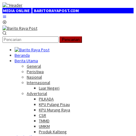
Loncat
ke
IA ONLINE ┃ BARITORAYAPOST.COM
konten
Menu
Mobile
Pencarian
Beranda
Berita Utama
General
Peristiwa
Nasional
Internasional
Luar Negeri
Advertorial
PILKADA
KPU Pulang Pisau
KPU Murung Raya
CSR
TMMD
UMKM
Produk Kalteng