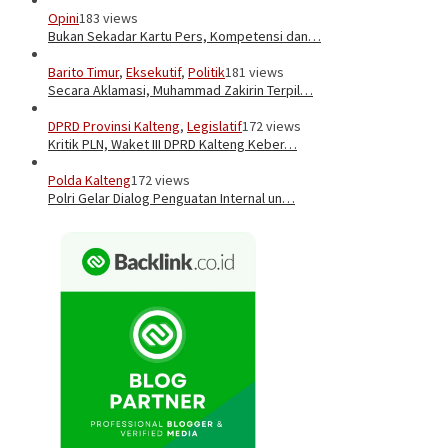
Opini
183 views
Bukan Sekadar Kartu Pers, Kompetensi dan…
Barito Timur
,
Eksekutif
,
Politik
181 views
Secara Aklamasi, Muhammad Zakirin Terpil…
DPRD Provinsi Kalteng
,
Legislatif
172 views
Kritik PLN, Waket III DPRD Kalteng Keber…
Polda Kalteng
172 views
Polri Gelar Dialog Penguatan Internal un…