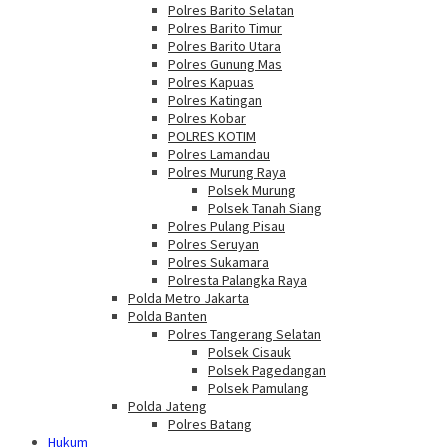
Polres Barito Selatan
Polres Barito Timur
Polres Barito Utara
Polres Gunung Mas
Polres Kapuas
Polres Katingan
Polres Kobar
POLRES KOTIM
Polres Lamandau
Polres Murung Raya
Polsek Murung
Polsek Tanah Siang
Polres Pulang Pisau
Polres Seruyan
Polres Sukamara
Polresta Palangka Raya
Polda Metro Jakarta
Polda Banten
Polres Tangerang Selatan
Polsek Cisauk
Polsek Pagedangan
Polsek Pamulang
Polda Jateng
Polres Batang
Hukum