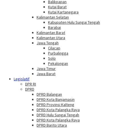
Balikpapan
Kutai Barat
Kutai Kartanegara
Kalimantan Selatan
Kabupaten Hulu Sungai Tengah
Barabai
Kalimantan Barat
Kalimantan Utara
Jawa Tengah
Cilacap
Purbalingga
Solo
Pekalongan
Jawa Timur
Jawa Barat
Legislatif
DPR RI
DPRD
DPRD Balangan
DPRD Kota Banjamasin
DPRD Provinsi Kalteng
DPRD Kota Palangka Raya
DPRD Hulu Sungai Tengah
DPRD Kota Palangka Raya
DPRD Barito Utara