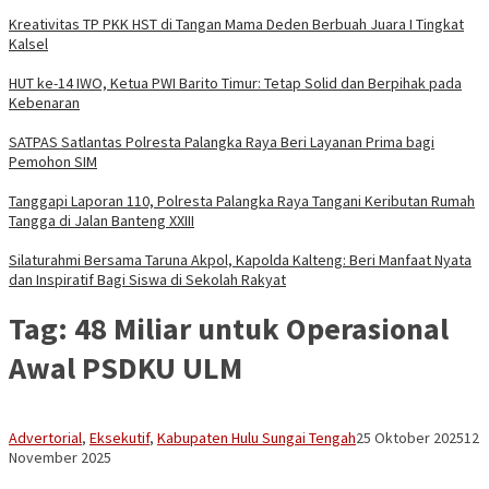
Kreativitas TP PKK HST di Tangan Mama Deden Berbuah Juara I Tingkat
Kalsel
HUT ke-14 IWO, Ketua PWI Barito Timur: Tetap Solid dan Berpihak pada
Kebenaran
SATPAS Satlantas Polresta Palangka Raya Beri Layanan Prima bagi
Pemohon SIM
Tanggapi Laporan 110, Polresta Palangka Raya Tangani Keributan Rumah
Tangga di Jalan Banteng XXIII
Silaturahmi Bersama Taruna Akpol, Kapolda Kalteng: Beri Manfaat Nyata
dan Inspiratif Bagi Siswa di Sekolah Rakyat
Tag:
48 Miliar untuk Operasional
Awal PSDKU ULM
Mask
Advertorial
,
Eksekutif
,
Kabupaten Hulu Sungai Tengah
25 Oktober 2025
12
95
November 2025