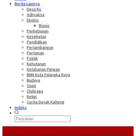
Berita Lainnya
Desa Ku
Adhyaksa
Ekobis
Bisnis
Perkebunan
Kesehatan
Pendidikan
Pertambangan
Pertanian
Politik
Kehutanan
Ketahanan Pangan
BNN Kota Palangka Raya
Budaya
Opini
Olahraga
Religi
Cerita Dayak Kalteng
Indeks
Headline
Bupati Samsul Rizal Lepas Ribuan Peserta Funbike HST Menyala 2026