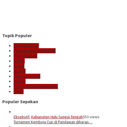
Topik Populer
Giat Kepolisian
Polda Kalimantan Tengah
Polda Kalteng
Bartim
Barsel
Buntok
Tamiang Layang
Sampit
Polres Kotawaringin Timur
Kotim
Populer Sepekan
Eksekutif
,
Kabupaten Hulu Sungai Tengah
353 views
Turnamen Kemboja Cup di Pandawan diharap…