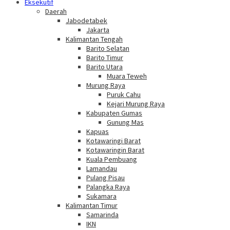
Eksekutif
Daerah
Jabodetabek
Jakarta
Kalimantan Tengah
Barito Selatan
Barito Timur
Barito Utara
Muara Teweh
Murung Raya
Puruk Cahu
Kejari Murung Raya
Kabupaten Gumas
Gunung Mas
Kapuas
Kotawaringi Barat
Kotawaringin Barat
Kuala Pembuang
Lamandau
Pulang Pisau
Palangka Raya
Sukamara
Kalimantan Timur
Samarinda
IKN