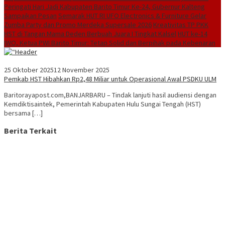
Peringati Hari Jadi Kabupaten Barito Timur Ke-24, Gubernur Kalteng
Sampaikan Pesan
Semarak HUT RI UFO Electronics & Furniture Gelar
Zumba Party dan Promo Merdeka Supersale 2026
Kreativitas TP PKK
HST di Tangan Mama Deden Berbuah Juara I Tingkat Kalsel
HUT ke-14
IWO, Ketua PWI Barito Timur: Tetap Solid dan Berpihak pada Kebenaran
25 Oktober 2025
12 November 2025
Pemkab HST Hibahkan Rp2,48 Miliar untuk Operasional Awal PSDKU ULM
Baritorayapost.com,BANJARBARU – Tindak lanjuti hasil audiensi dengan
Kemdiktisaintek, Pemerintah Kabupaten Hulu Sungai Tengah (HST)
bersama […]
Berita Terkait