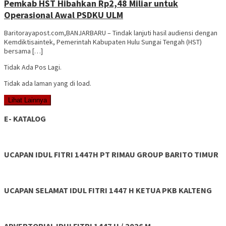
Pemkab HST Hibahkan Rp2,48 Miliar untuk
Operasional Awal PSDKU ULM
Baritorayapost.com,BANJARBARU – Tindak lanjuti hasil audiensi dengan
Kemdiktisaintek, Pemerintah Kabupaten Hulu Sungai Tengah (HST)
bersama […]
Tidak Ada Pos Lagi.
Tidak ada laman yang di load.
Lihat Lainnya
E- KATALOG
UCAPAN IDUL FITRI 1447H PT RIMAU GROUP BARITO TIMUR
UCAPAN SELAMAT IDUL FITRI 1447 H KETUA PKB KALTENG
ADVERTORIAL IDULFITRI 1447 H / 2026 M