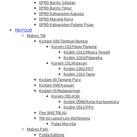
DPRD Barito Selatan
DPRD Barito Timur
DPRD Kabupaten Kapuas
DPRD Murung Raya
DPRD Kabupaten Pulang Pisau
TNI-POLRI
Mabes TNI
Kodam XXII/Tambun Bungai
Korem 102/Panju Panjung
Kodim 1013/Muara Teweh
Kodim 1016/Palangka
Korem 101/Antasari
Kodim 1002/HST
Kodim 1010 Tapin
Kodam XII Tanjung Pura
Kodam XVIII Kasuari
Kodam VI/Mulawarman
Korem 091/ASN
Kodim 0906/Kutai Kartanegara
Kodim 0913/PPU
Pen Wdt TNI AU
TNI AU Lanud Leo Wattimena
Pulau Morotai
Mabes Polri
Polda Kalteng