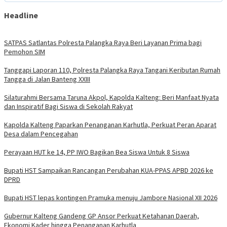
Headline
SATPAS Satlantas Polresta Palangka Raya Beri Layanan Prima bagi
Pemohon SIM
Tanggapi Laporan 110, Polresta Palangka Raya Tangani Keributan Rumah
Tangga di Jalan Banteng XXIII
Silaturahmi Bersama Taruna Akpol, Kapolda Kalteng: Beri Manfaat Nyata
dan Inspiratif Bagi Siswa di Sekolah Rakyat
Kapolda Kalteng Paparkan Penanganan Karhutla, Perkuat Peran Aparat
Desa dalam Pencegahan
Perayaan HUT ke 14, PP IWO Bagikan Bea Siswa Untuk 8 Siswa
Bupati HST Sampaikan Rancangan Perubahan KUA-PPAS APBD 2026 ke
DPRD
Bupati HST lepas kontingen Pramuka menuju Jambore Nasional XII 2026
Gubernur Kalteng Gandeng GP Ansor Perkuat Ketahanan Daerah,
Ekonomi Kader hingga Penanganan Karhutla