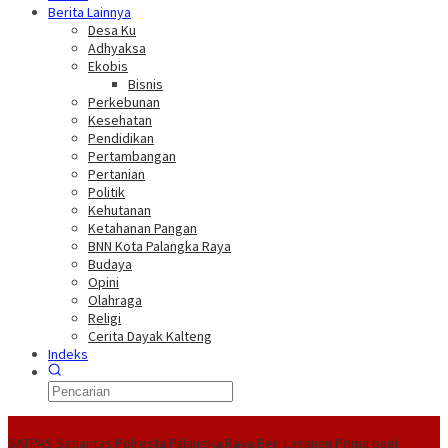
Berita Lainnya
Desa Ku
Adhyaksa
Ekobis
Bisnis
Perkebunan
Kesehatan
Pendidikan
Pertambangan
Pertanian
Politik
Kehutanan
Ketahanan Pangan
BNN Kota Palangka Raya
Budaya
Opini
Olahraga
Religi
Cerita Dayak Kalteng
Indeks
Headline
SATPAS Satlantas Polresta Palangka Raya Beri Layanan Prima bagi