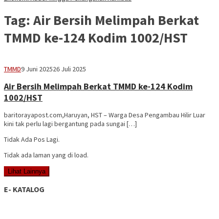
Tag:
Air Bersih Melimpah Berkat
TMMD ke-124 Kodim 1002/HST
adminbrp
TMMD
9 Juni 2025
26 Juli 2025
Air Bersih Melimpah Berkat TMMD ke-124 Kodim
1002/HST
baritorayapost.com,Haruyan, HST – Warga Desa Pengambau Hilir Luar
kini tak perlu lagi bergantung pada sungai […]
Tidak Ada Pos Lagi.
Tidak ada laman yang di load.
Lihat Lainnya
E- KATALOG