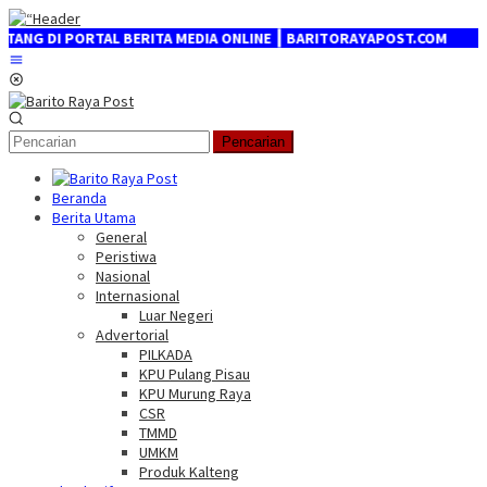
Loncat
ke
DI PORTAL BERITA MEDIA ONLINE ┃ BARITORAYAPOST.COM
konten
Menu
Mobile
Pencarian
Beranda
Berita Utama
General
Peristiwa
Nasional
Internasional
Luar Negeri
Advertorial
PILKADA
KPU Pulang Pisau
KPU Murung Raya
CSR
TMMD
UMKM
Produk Kalteng