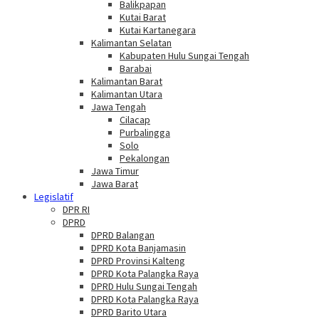
Balikpapan
Kutai Barat
Kutai Kartanegara
Kalimantan Selatan
Kabupaten Hulu Sungai Tengah
Barabai
Kalimantan Barat
Kalimantan Utara
Jawa Tengah
Cilacap
Purbalingga
Solo
Pekalongan
Jawa Timur
Jawa Barat
Legislatif
DPR RI
DPRD
DPRD Balangan
DPRD Kota Banjamasin
DPRD Provinsi Kalteng
DPRD Kota Palangka Raya
DPRD Hulu Sungai Tengah
DPRD Kota Palangka Raya
DPRD Barito Utara