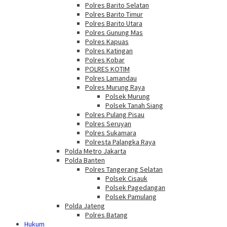
Polres Barito Selatan
Polres Barito Timur
Polres Barito Utara
Polres Gunung Mas
Polres Kapuas
Polres Katingan
Polres Kobar
POLRES KOTIM
Polres Lamandau
Polres Murung Raya
Polsek Murung
Polsek Tanah Siang
Polres Pulang Pisau
Polres Seruyan
Polres Sukamara
Polresta Palangka Raya
Polda Metro Jakarta
Polda Banten
Polres Tangerang Selatan
Polsek Cisauk
Polsek Pagedangan
Polsek Pamulang
Polda Jateng
Polres Batang
Hukum