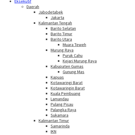
Eksekutif
Daerah
Jabodetabek
Jakarta
Kalimantan Tengah
Barito Selatan
Barito Timur
Barito Utara
Muara Teweh
Murung Raya
Puruk Cahu
Kejari Murung Raya
Kabupaten Gumas
Gunung Mas
Kapuas
Kotawaringi Barat
Kotawaringin Barat
Kuala Pembuang
Lamandau
Pulang Pisau
Palangka Raya
Sukamara
Kalimantan Timur
Samarinda
IKN