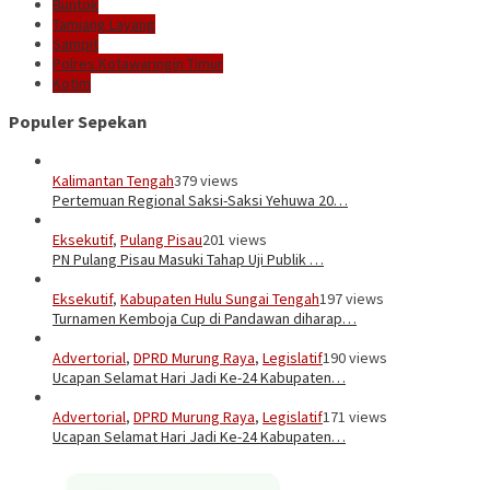
Buntok
Tamiang Layang
Sampit
Polres Kotawaringin Timur
Kotim
Populer Sepekan
Kalimantan Tengah
379 views
Pertemuan Regional Saksi-Saksi Yehuwa 20…
Eksekutif
,
Pulang Pisau
201 views
PN Pulang Pisau Masuki Tahap Uji Publik …
Eksekutif
,
Kabupaten Hulu Sungai Tengah
197 views
Turnamen Kemboja Cup di Pandawan diharap…
Advertorial
,
DPRD Murung Raya
,
Legislatif
190 views
Ucapan Selamat Hari Jadi Ke-24 Kabupaten…
Advertorial
,
DPRD Murung Raya
,
Legislatif
171 views
Ucapan Selamat Hari Jadi Ke-24 Kabupaten…