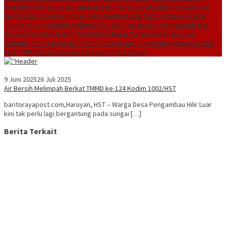
Pemohon SIM
Tanggapi Laporan 110, Polresta Palangka Raya Tangani
Keributan Rumah Tangga di Jalan Banteng XXIII
Silaturahmi Bersama
Taruna Akpol, Kapolda Kalteng: Beri Manfaat Nyata dan Inspiratif Bagi
Siswa di Sekolah Rakyat
Kapolda Kalteng Paparkan Penanganan
Karhutla, Perkuat Peran Aparat Desa dalam Pencegahan
Perayaan HUT
ke 14, PP IWO Bagikan Bea Siswa Untuk 8 Siswa
9 Juni 2025
26 Juli 2025
Air Bersih Melimpah Berkat TMMD ke-124 Kodim 1002/HST
baritorayapost.com,Haruyan, HST – Warga Desa Pengambau Hilir Luar
kini tak perlu lagi bergantung pada sungai […]
Berita Terkait