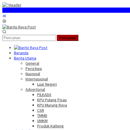
Loncat
ke
konten
Menu
Mobile
Pencarian
Beranda
Berita Utama
General
Peristiwa
Nasional
Internasional
Luar Negeri
Advertorial
PILKADA
KPU Pulang Pisau
KPU Murung Raya
CSR
TMMD
UMKM
Produk Kalteng