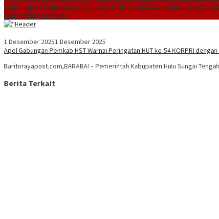
Kader hingga Penanganan Karhutla
PW GP Ansor Kalteng Resmi Dilantik, 
Pencegahan Karhutla
1 Desember 2025
1 Desember 2025
Apel Gabungan Pemkab HST Warnai Peringatan HUT ke-54 KORPRI denga
Baritorayapost.com,BARABAI – Pemerintah Kabupaten Hulu Sungai Tenga
Berita Terkait