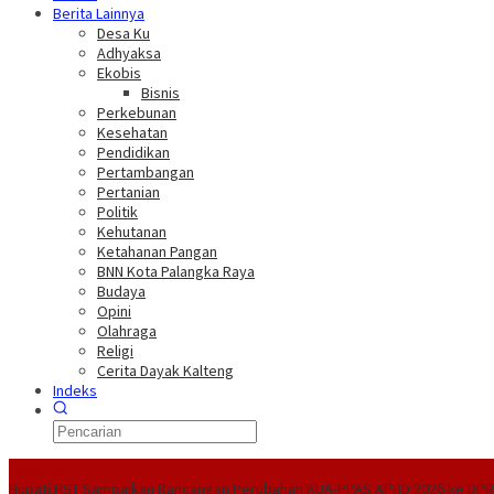
Berita Lainnya
Desa Ku
Adhyaksa
Ekobis
Bisnis
Perkebunan
Kesehatan
Pendidikan
Pertambangan
Pertanian
Politik
Kehutanan
Ketahanan Pangan
BNN Kota Palangka Raya
Budaya
Opini
Olahraga
Religi
Cerita Dayak Kalteng
Indeks
Headline
Bupati HST Sampaikan Rancangan Perubahan KUA-PPAS APBD 2026 ke DP