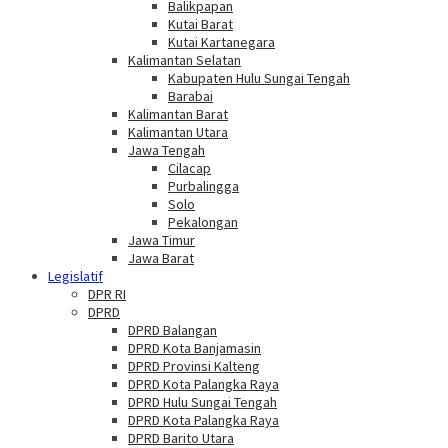
Balikpapan
Kutai Barat
Kutai Kartanegara
Kalimantan Selatan
Kabupaten Hulu Sungai Tengah
Barabai
Kalimantan Barat
Kalimantan Utara
Jawa Tengah
Cilacap
Purbalingga
Solo
Pekalongan
Jawa Timur
Jawa Barat
Legislatif
DPR RI
DPRD
DPRD Balangan
DPRD Kota Banjamasin
DPRD Provinsi Kalteng
DPRD Kota Palangka Raya
DPRD Hulu Sungai Tengah
DPRD Kota Palangka Raya
DPRD Barito Utara