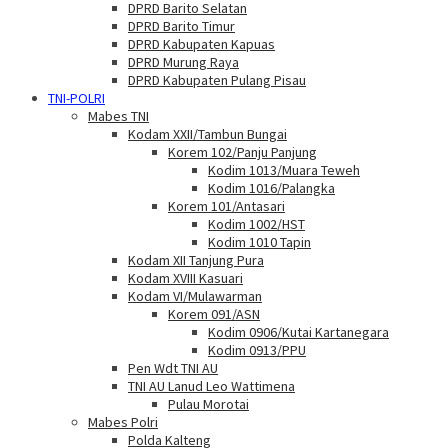
DPRD Barito Selatan
DPRD Barito Timur
DPRD Kabupaten Kapuas
DPRD Murung Raya
DPRD Kabupaten Pulang Pisau
TNI-POLRI
Mabes TNI
Kodam XXII/Tambun Bungai
Korem 102/Panju Panjung
Kodim 1013/Muara Teweh
Kodim 1016/Palangka
Korem 101/Antasari
Kodim 1002/HST
Kodim 1010 Tapin
Kodam XII Tanjung Pura
Kodam XVIII Kasuari
Kodam VI/Mulawarman
Korem 091/ASN
Kodim 0906/Kutai Kartanegara
Kodim 0913/PPU
Pen Wdt TNI AU
TNI AU Lanud Leo Wattimena
Pulau Morotai
Mabes Polri
Polda Kalteng