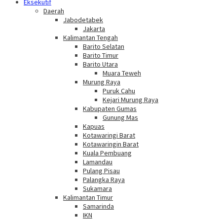
Eksekutif
Daerah
Jabodetabek
Jakarta
Kalimantan Tengah
Barito Selatan
Barito Timur
Barito Utara
Muara Teweh
Murung Raya
Puruk Cahu
Kejari Murung Raya
Kabupaten Gumas
Gunung Mas
Kapuas
Kotawaringi Barat
Kotawaringin Barat
Kuala Pembuang
Lamandau
Pulang Pisau
Palangka Raya
Sukamara
Kalimantan Timur
Samarinda
IKN