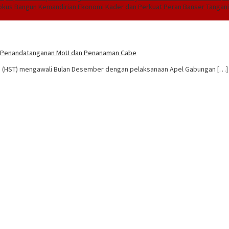
Fokus Bangun Kemandirian Ekonomi Kader dan Perkuat Peran Banser Tangani
n Penandatanganan MoU dan Penanaman Cabe
h (HST) mengawali Bulan Desember dengan pelaksanaan Apel Gabungan […]