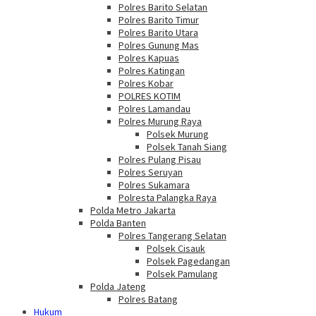
Polres Barito Selatan
Polres Barito Timur
Polres Barito Utara
Polres Gunung Mas
Polres Kapuas
Polres Katingan
Polres Kobar
POLRES KOTIM
Polres Lamandau
Polres Murung Raya
Polsek Murung
Polsek Tanah Siang
Polres Pulang Pisau
Polres Seruyan
Polres Sukamara
Polresta Palangka Raya
Polda Metro Jakarta
Polda Banten
Polres Tangerang Selatan
Polsek Cisauk
Polsek Pagedangan
Polsek Pamulang
Polda Jateng
Polres Batang
Hukum