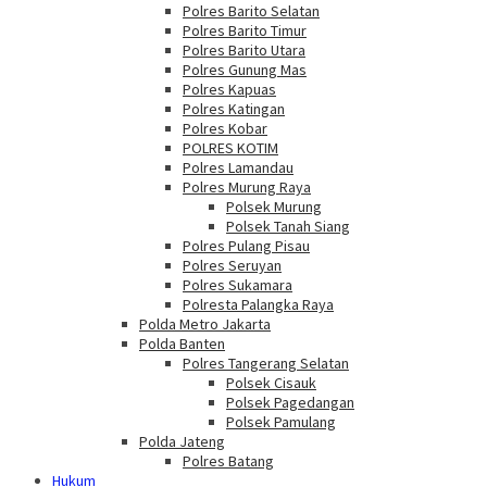
Polres Barito Selatan
Polres Barito Timur
Polres Barito Utara
Polres Gunung Mas
Polres Kapuas
Polres Katingan
Polres Kobar
POLRES KOTIM
Polres Lamandau
Polres Murung Raya
Polsek Murung
Polsek Tanah Siang
Polres Pulang Pisau
Polres Seruyan
Polres Sukamara
Polresta Palangka Raya
Polda Metro Jakarta
Polda Banten
Polres Tangerang Selatan
Polsek Cisauk
Polsek Pagedangan
Polsek Pamulang
Polda Jateng
Polres Batang
Hukum