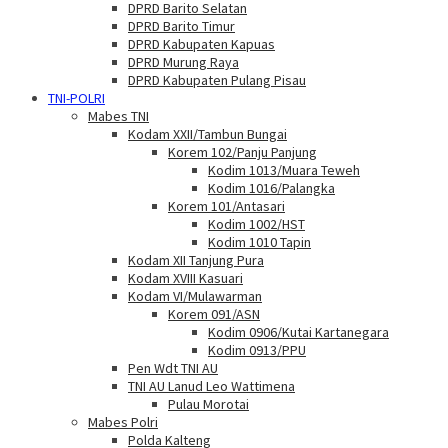
DPRD Barito Selatan
DPRD Barito Timur
DPRD Kabupaten Kapuas
DPRD Murung Raya
DPRD Kabupaten Pulang Pisau
TNI-POLRI
Mabes TNI
Kodam XXII/Tambun Bungai
Korem 102/Panju Panjung
Kodim 1013/Muara Teweh
Kodim 1016/Palangka
Korem 101/Antasari
Kodim 1002/HST
Kodim 1010 Tapin
Kodam XII Tanjung Pura
Kodam XVIII Kasuari
Kodam VI/Mulawarman
Korem 091/ASN
Kodim 0906/Kutai Kartanegara
Kodim 0913/PPU
Pen Wdt TNI AU
TNI AU Lanud Leo Wattimena
Pulau Morotai
Mabes Polri
Polda Kalteng