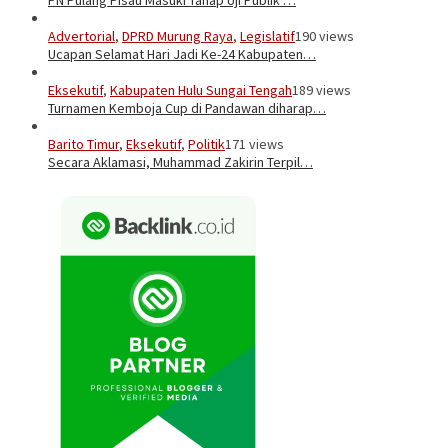
Advertorial
,
DPRD Murung Raya
,
Legislatif
190 views
Ucapan Selamat Hari Jadi Ke-24 Kabupaten…
Eksekutif
,
Kabupaten Hulu Sungai Tengah
189 views
Turnamen Kemboja Cup di Pandawan diharap…
Barito Timur
,
Eksekutif
,
Politik
171 views
Secara Aklamasi, Muhammad Zakirin Terpil…