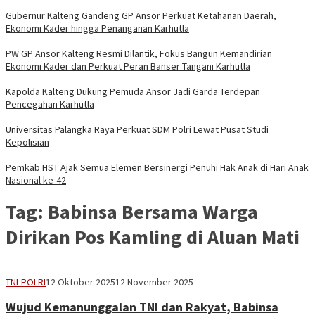
Gubernur Kalteng Gandeng GP Ansor Perkuat Ketahanan Daerah,
Ekonomi Kader hingga Penanganan Karhutla
PW GP Ansor Kalteng Resmi Dilantik, Fokus Bangun Kemandirian
Ekonomi Kader dan Perkuat Peran Banser Tangani Karhutla
Kapolda Kalteng Dukung Pemuda Ansor Jadi Garda Terdepan
Pencegahan Karhutla
Universitas Palangka Raya Perkuat SDM Polri Lewat Pusat Studi
Kepolisian
Pemkab HST Ajak Semua Elemen Bersinergi Penuhi Hak Anak di Hari Anak
Nasional ke-42
Tag:
Babinsa Bersama Warga
Dirikan Pos Kamling di Aluan Mati
Mask
TNI-POLRI
12 Oktober 2025
12 November 2025
95
Wujud Kemanunggalan TNI dan Rakyat, Babinsa