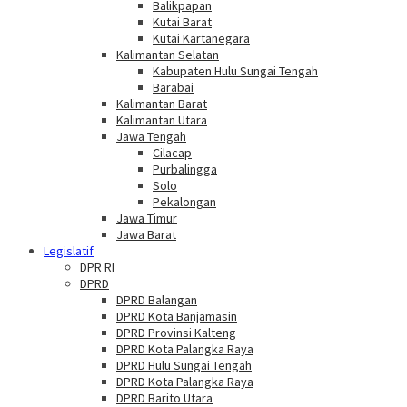
Balikpapan
Kutai Barat
Kutai Kartanegara
Kalimantan Selatan
Kabupaten Hulu Sungai Tengah
Barabai
Kalimantan Barat
Kalimantan Utara
Jawa Tengah
Cilacap
Purbalingga
Solo
Pekalongan
Jawa Timur
Jawa Barat
Legislatif
DPR RI
DPRD
DPRD Balangan
DPRD Kota Banjamasin
DPRD Provinsi Kalteng
DPRD Kota Palangka Raya
DPRD Hulu Sungai Tengah
DPRD Kota Palangka Raya
DPRD Barito Utara