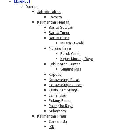
Eksekutif
Daerah
Jabodetabek
Jakarta
Kalimantan Tengah
Barito Selatan
Barito Timur
Barito Utara
Muara Teweh
Murung Raya
Puruk Cahu
Kejari Murung Raya
Kabupaten Gumas
Gunung Mas
Kapuas
Kotawaringi Barat
Kotawaringin Barat
Kuala Pembuang
Lamandau
Pulang Pisau
Palangka Raya
Sukamara
Kalimantan Timur
Samarinda
IKN