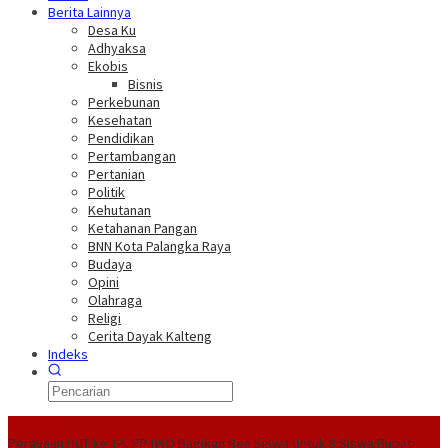
Berita Lainnya
Desa Ku
Adhyaksa
Ekobis
Bisnis
Perkebunan
Kesehatan
Pendidikan
Pertambangan
Pertanian
Politik
Kehutanan
Ketahanan Pangan
BNN Kota Palangka Raya
Budaya
Opini
Olahraga
Religi
Cerita Dayak Kalteng
Indeks
Headline
Perayaan HUT ke 14, PP IWO Bagikan Bea Siswa Untuk 8 Siswa
Bupati