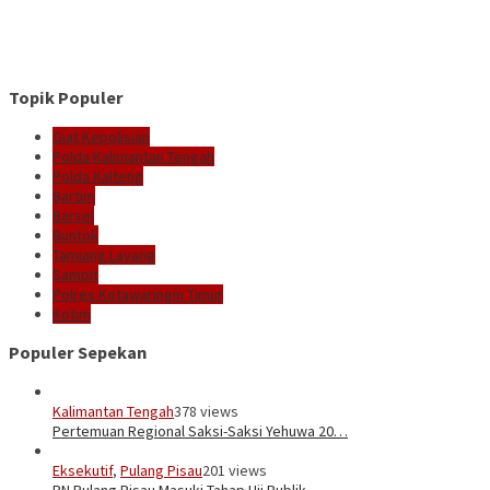
Topik Populer
Giat Kepolisian
Polda Kalimantan Tengah
Polda Kalteng
Bartim
Barsel
Buntok
Tamiang Layang
Sampit
Polres Kotawaringin Timur
Kotim
Populer Sepekan
Kalimantan Tengah
378 views
Pertemuan Regional Saksi-Saksi Yehuwa 20…
Eksekutif
,
Pulang Pisau
201 views
PN Pulang Pisau Masuki Tahap Uji Publik …