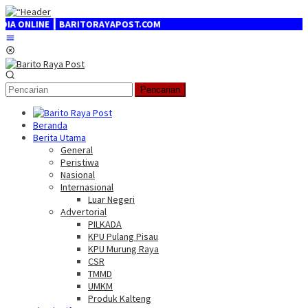
Loncat
ke
ONLINE ┃ BARITORAYAPOST.COM
konten
Menu
Mobile
Pencarian
Beranda
Berita Utama
General
Peristiwa
Nasional
Internasional
Luar Negeri
Advertorial
PILKADA
KPU Pulang Pisau
KPU Murung Raya
CSR
TMMD
UMKM
Produk Kalteng