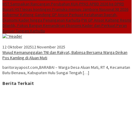
HST Sampaikan Rancangan Perubahan KUA-PPAS APBD 2026 ke DPRD
Bupati HST lepas kontingen Pramuka menuju Jambore Nasional XII 2026
Gubernur Kalteng Gandeng GP Ansor Perkuat Ketahanan Daerah,
Ekonomi Kader hingga Penanganan Karhutla
PW GP Ansor Kalteng Resmi
Dilantik, Fokus Bangun Kemandirian Ekonomi Kader dan Perkuat Peran
Banser Tangani Karhutla
12 Oktober 2025
12 November 2025
Wujud Kemanunggalan TNI dan Rakyat, Babinsa Bersama Warga Dirikan
Pos Kamling di Aluan Mati
baritorayapost.com,BARABAI – Warga Desa Aluan Mati, RT 4, Kecamatan
Batu Benawa, Kabupaten Hulu Sungai Tengah […]
Berita Terkait