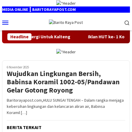
Loncat
ke
EDIA ONLINE ┃ BARITORAYAPOST.COM
konten
Menu
Mobile
NI Dan Sinergi Untuk Kalteng
Headline
Iklan HUT ke- 1 Kodam XXI
6 November 2025
Wujudkan Lingkungan Bersih,
Babinsa Koramil 1002-05/Pandawan
Gelar Gotong Royong
Baritorayapost.com,HULU SUNGAI TENGAH – Dalam rangka menjaga
kebersihan lingkungan dan kelancaran aliran air, Babinsa
Koramil […]
BERITA TERKAIT