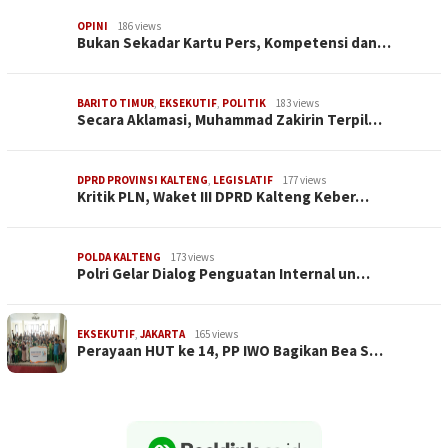
OPINI
186 views
Bukan Sekadar Kartu Pers, Kompetensi dan…
BARITO TIMUR
,
EKSEKUTIF
,
POLITIK
183 views
Secara Aklamasi, Muhammad Zakirin Terpil…
DPRD PROVINSI KALTENG
,
LEGISLATIF
177 views
Kritik PLN, Waket III DPRD Kalteng Keber…
POLDA KALTENG
173 views
Polri Gelar Dialog Penguatan Internal un…
EKSEKUTIF
,
JAKARTA
165 views
Perayaan HUT ke 14, PP IWO Bagikan Bea S…