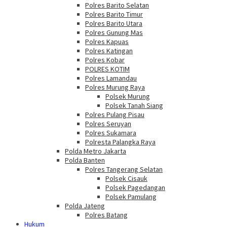
Polres Barito Selatan
Polres Barito Timur
Polres Barito Utara
Polres Gunung Mas
Polres Kapuas
Polres Katingan
Polres Kobar
POLRES KOTIM
Polres Lamandau
Polres Murung Raya
Polsek Murung
Polsek Tanah Siang
Polres Pulang Pisau
Polres Seruyan
Polres Sukamara
Polresta Palangka Raya
Polda Metro Jakarta
Polda Banten
Polres Tangerang Selatan
Polsek Cisauk
Polsek Pagedangan
Polsek Pamulang
Polda Jateng
Polres Batang
Hukum