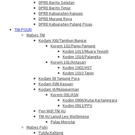
DPRD Barito Selatan
DPRD Barito Timur
DPRD Kabupaten Kapuas
DPRD Murung Raya
DPRD Kabupaten Pulang Pisau
TNI-POLRI
Mabes TNI
Kodam XXII/Tambun Bungai
Korem 102/Panju Panjung
Kodim 1013/Muara Teweh
Kodim 1016/Palangka
Korem 101/Antasari
Kodim 1002/HST
Kodim 1010 Tapin
Kodam XII Tanjung Pura
Kodam XVIII Kasuari
Kodam VI/Mulawarman
Korem 091/ASN
Kodim 0906/Kutai Kartanegara
Kodim 0913/PPU
Pen Wdt TNI AU
TNI AU Lanud Leo Wattimena
Pulau Morotai
Mabes Polri
Polda Kalteng