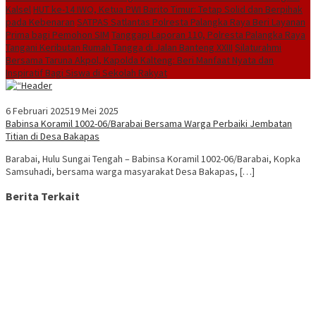
Kalsel
HUT ke-14 IWO, Ketua PWI Barito Timur: Tetap Solid dan Berpihak
pada Kebenaran
SATPAS Satlantas Polresta Palangka Raya Beri Layanan
Prima bagi Pemohon SIM
Tanggapi Laporan 110, Polresta Palangka Raya
Tangani Keributan Rumah Tangga di Jalan Banteng XXIII
Silaturahmi
Bersama Taruna Akpol, Kapolda Kalteng: Beri Manfaat Nyata dan
Inspiratif Bagi Siswa di Sekolah Rakyat
6 Februari 2025
19 Mei 2025
Babinsa Koramil 1002-06/Barabai Bersama Warga Perbaiki Jembatan
Titian di Desa Bakapas
Barabai, Hulu Sungai Tengah – Babinsa Koramil 1002-06/Barabai, Kopka
Samsuhadi, bersama warga masyarakat Desa Bakapas, […]
Berita Terkait