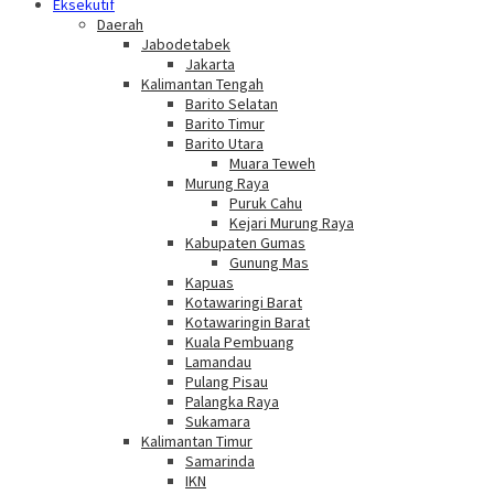
Eksekutif
Daerah
Jabodetabek
Jakarta
Kalimantan Tengah
Barito Selatan
Barito Timur
Barito Utara
Muara Teweh
Murung Raya
Puruk Cahu
Kejari Murung Raya
Kabupaten Gumas
Gunung Mas
Kapuas
Kotawaringi Barat
Kotawaringin Barat
Kuala Pembuang
Lamandau
Pulang Pisau
Palangka Raya
Sukamara
Kalimantan Timur
Samarinda
IKN