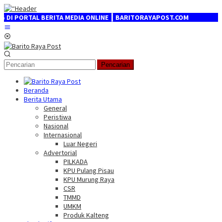
Loncat
ke
PORTAL BERITA MEDIA ONLINE ┃ BARITORAYAPOST.COM
konten
Menu
Mobile
Pencarian
Beranda
Berita Utama
General
Peristiwa
Nasional
Internasional
Luar Negeri
Advertorial
PILKADA
KPU Pulang Pisau
KPU Murung Raya
CSR
TMMD
UMKM
Produk Kalteng