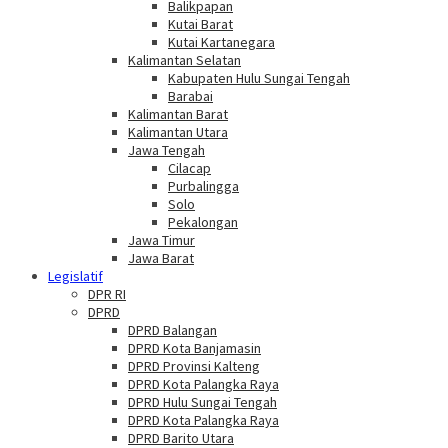
Balikpapan
Kutai Barat
Kutai Kartanegara
Kalimantan Selatan
Kabupaten Hulu Sungai Tengah
Barabai
Kalimantan Barat
Kalimantan Utara
Jawa Tengah
Cilacap
Purbalingga
Solo
Pekalongan
Jawa Timur
Jawa Barat
Legislatif
DPR RI
DPRD
DPRD Balangan
DPRD Kota Banjamasin
DPRD Provinsi Kalteng
DPRD Kota Palangka Raya
DPRD Hulu Sungai Tengah
DPRD Kota Palangka Raya
DPRD Barito Utara