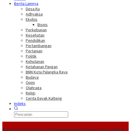
Berita Lainnya
Desa Ku
Adhyaksa
Ekobis
Bisnis
Perkebunan
Kesehatan
Pendidikan
Pertambangan
Pertanian
Politik
Kehutanan
Ketahanan Pangan
BNN Kota Palangka Raya
Budaya
Opini
Olahraga
Religi
Cerita Dayak Kalteng
Indeks
Headline
Kreativitas TP PKK HST di Tangan Mama Deden Berbuah Juara I Tingkat