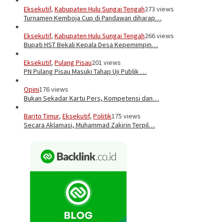
Eksekutif
,
Kabupaten Hulu Sungai Tengah
273 views
Turnamen Kemboja Cup di Pandawan diharap…
Eksekutif
,
Kabupaten Hulu Sungai Tengah
266 views
Bupati HST Bekali Kepala Desa Kepemimpin…
Eksekutif
,
Pulang Pisau
201 views
PN Pulang Pisau Masuki Tahap Uji Publik …
Opini
176 views
Bukan Sekadar Kartu Pers, Kompetensi dan…
Barito Timur
,
Eksekutif
,
Politik
175 views
Secara Aklamasi, Muhammad Zakirin Terpil…