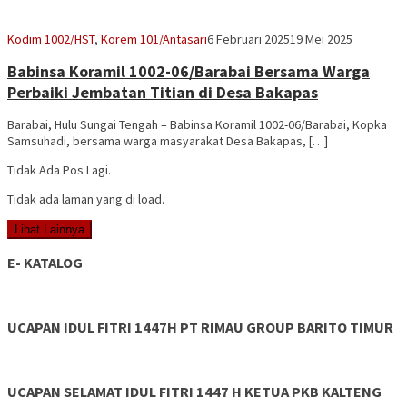
adminbrp
Kodim 1002/HST
,
Korem 101/Antasari
6 Februari 2025
19 Mei 2025
Babinsa Koramil 1002-06/Barabai Bersama Warga
Perbaiki Jembatan Titian di Desa Bakapas
Barabai, Hulu Sungai Tengah – Babinsa Koramil 1002-06/Barabai, Kopka
Samsuhadi, bersama warga masyarakat Desa Bakapas, […]
Tidak Ada Pos Lagi.
Tidak ada laman yang di load.
Lihat Lainnya
E- KATALOG
UCAPAN IDUL FITRI 1447H PT RIMAU GROUP BARITO TIMUR
UCAPAN SELAMAT IDUL FITRI 1447 H KETUA PKB KALTENG