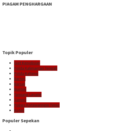
PIAGAM PENGHARGAAN
Topik Populer
Giat Kepolisian
Polda Kalimantan Tengah
Polda Kalteng
Bartim
Barsel
Buntok
Tamiang Layang
Sampit
Polres Kotawaringin Timur
Kotim
Populer Sepekan