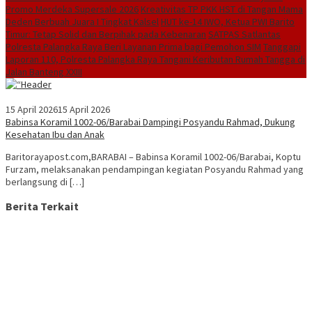
Promo Merdeka Supersale 2026
Kreativitas TP PKK HST di Tangan Mama
Deden Berbuah Juara I Tingkat Kalsel
HUT ke-14 IWO, Ketua PWI Barito
Timur: Tetap Solid dan Berpihak pada Kebenaran
SATPAS Satlantas
Polresta Palangka Raya Beri Layanan Prima bagi Pemohon SIM
Tanggapi
Laporan 110, Polresta Palangka Raya Tangani Keributan Rumah Tangga di
Jalan Banteng XXIII
15 April 2026
15 April 2026
Babinsa Koramil 1002-06/Barabai Dampingi Posyandu Rahmad, Dukung
Kesehatan Ibu dan Anak
Baritorayapost.com,BARABAI – Babinsa Koramil 1002-06/Barabai, Koptu
Furzam, melaksanakan pendampingan kegiatan Posyandu Rahmad yang
berlangsung di […]
Berita Terkait