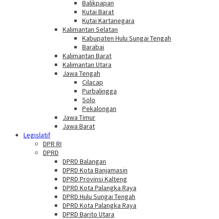
Balikpapan
Kutai Barat
Kutai Kartanegara
Kalimantan Selatan
Kabupaten Hulu Sungai Tengah
Barabai
Kalimantan Barat
Kalimantan Utara
Jawa Tengah
Cilacap
Purbalingga
Solo
Pekalongan
Jawa Timur
Jawa Barat
Legislatif
DPR RI
DPRD
DPRD Balangan
DPRD Kota Banjamasin
DPRD Provinsi Kalteng
DPRD Kota Palangka Raya
DPRD Hulu Sungai Tengah
DPRD Kota Palangka Raya
DPRD Barito Utara