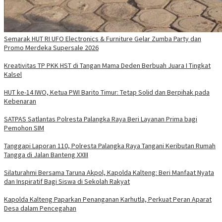
Semarak HUT RI UFO Electronics & Furniture Gelar Zumba Party dan
Promo Merdeka Supersale 2026
Kreativitas TP PKK HST di Tangan Mama Deden Berbuah Juara I Tingkat
Kalsel
HUT ke-14 IWO, Ketua PWI Barito Timur: Tetap Solid dan Berpihak pada
Kebenaran
SATPAS Satlantas Polresta Palangka Raya Beri Layanan Prima bagi
Pemohon SIM
Tanggapi Laporan 110, Polresta Palangka Raya Tangani Keributan Rumah
Tangga di Jalan Banteng XXIII
Silaturahmi Bersama Taruna Akpol, Kapolda Kalteng: Beri Manfaat Nyata
dan Inspiratif Bagi Siswa di Sekolah Rakyat
Kapolda Kalteng Paparkan Penanganan Karhutla, Perkuat Peran Aparat
Desa dalam Pencegahan