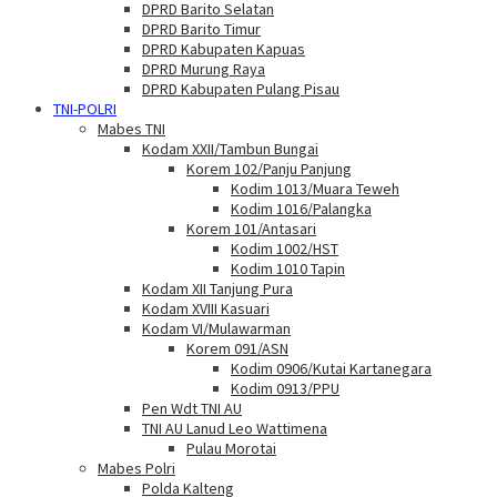
DPRD Barito Selatan
DPRD Barito Timur
DPRD Kabupaten Kapuas
DPRD Murung Raya
DPRD Kabupaten Pulang Pisau
TNI-POLRI
Mabes TNI
Kodam XXII/Tambun Bungai
Korem 102/Panju Panjung
Kodim 1013/Muara Teweh
Kodim 1016/Palangka
Korem 101/Antasari
Kodim 1002/HST
Kodim 1010 Tapin
Kodam XII Tanjung Pura
Kodam XVIII Kasuari
Kodam VI/Mulawarman
Korem 091/ASN
Kodim 0906/Kutai Kartanegara
Kodim 0913/PPU
Pen Wdt TNI AU
TNI AU Lanud Leo Wattimena
Pulau Morotai
Mabes Polri
Polda Kalteng