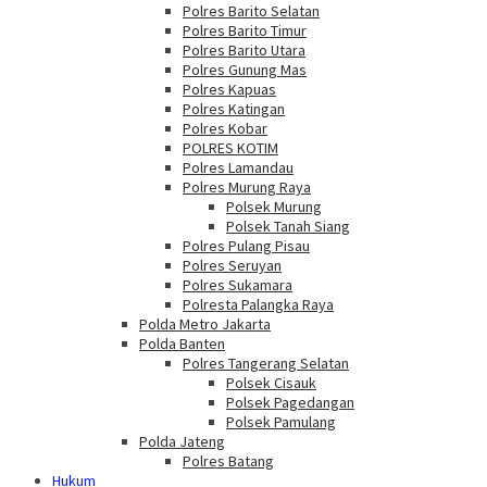
Polres Barito Selatan
Polres Barito Timur
Polres Barito Utara
Polres Gunung Mas
Polres Kapuas
Polres Katingan
Polres Kobar
POLRES KOTIM
Polres Lamandau
Polres Murung Raya
Polsek Murung
Polsek Tanah Siang
Polres Pulang Pisau
Polres Seruyan
Polres Sukamara
Polresta Palangka Raya
Polda Metro Jakarta
Polda Banten
Polres Tangerang Selatan
Polsek Cisauk
Polsek Pagedangan
Polsek Pamulang
Polda Jateng
Polres Batang
Hukum