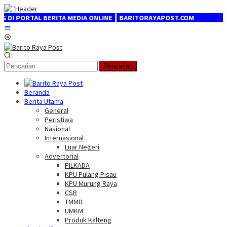
Loncat
ke
 BERITA MEDIA ONLINE ┃ BARITORAYAPOST.COM
konten
Menu
Mobile
Pencarian
Beranda
Berita Utama
General
Peristiwa
Nasional
Internasional
Luar Negeri
Advertorial
PILKADA
KPU Pulang Pisau
KPU Murung Raya
CSR
TMMD
UMKM
Produk Kalteng