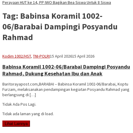
Perayaan HUT ke 14, PP IWO Bagikan Bea Siswa Untuk 8 Siswa
Tag:
Babinsa Koramil 1002-
06/Barabai Dampingi Posyandu
Rahmad
Vananta
Kodim 1002/HST
,
TNI-POLRI
15 April 2026
15 April 2026
3264
Babinsa Koramil 1002-06/Barabai Dampingi Posyandu
Rahmad, Dukung Kesehatan Ibu dan Anak
Baritorayapost.com,BARABAI – Babinsa Koramil 1002-06/Barabai, Koptu
Furzam, melaksanakan pendampingan kegiatan Posyandu Rahmad yang
berlangsung di […]
Tidak Ada Pos Lagi.
Tidak ada laman yang di load.
Lihat Lainnya