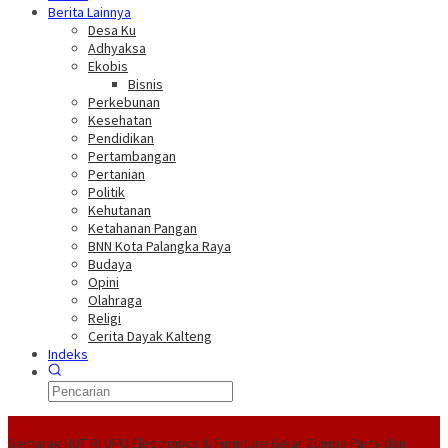
Berita Lainnya
Desa Ku
Adhyaksa
Ekobis
Bisnis
Perkebunan
Kesehatan
Pendidikan
Pertambangan
Pertanian
Politik
Kehutanan
Ketahanan Pangan
BNN Kota Palangka Raya
Budaya
Opini
Olahraga
Religi
Cerita Dayak Kalteng
Indeks
Headline
Semarak HUT RI UFO Electronics & Furniture Gelar Zumba Party dan