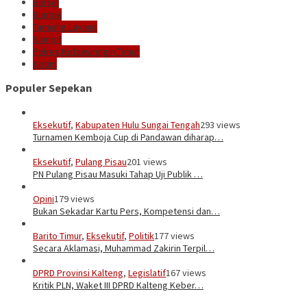
Barsel
Buntok
Tamiang Layang
Sampit
Polres Kotawaringin Timur
Kotim
Populer Sepekan
Eksekutif
,
Kabupaten Hulu Sungai Tengah
293 views
Turnamen Kemboja Cup di Pandawan diharap…
Eksekutif
,
Pulang Pisau
201 views
PN Pulang Pisau Masuki Tahap Uji Publik …
Opini
179 views
Bukan Sekadar Kartu Pers, Kompetensi dan…
Barito Timur
,
Eksekutif
,
Politik
177 views
Secara Aklamasi, Muhammad Zakirin Terpil…
DPRD Provinsi Kalteng
,
Legislatif
167 views
Kritik PLN, Waket III DPRD Kalteng Keber…