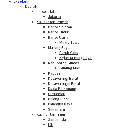
Eksekutif
Daerah
Jabodetabek
Jakarta
Kalimantan Tengah
Barito Selatan
Barito Timur
Barito Utara
Muara Teweh
Murung Raya
Puruk Cahu
Kejari Murung Raya
Kabupaten Gumas
Gunung Mas
Kapuas
Kotawaringi Barat
Kotawaringin Barat
Kuala Pembuang
Lamandau
Pulang Pisau
Palangka Raya
Sukamara
Kalimantan Timur
Samarinda
IKN