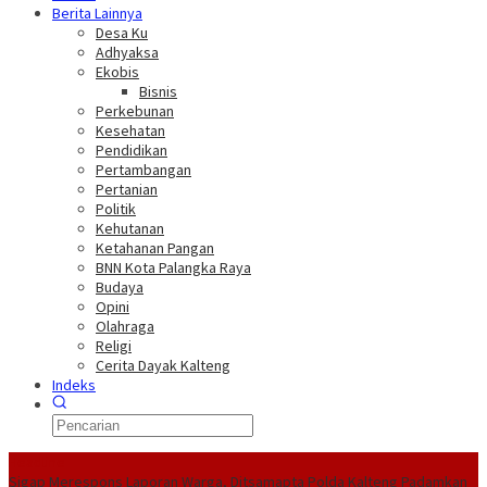
Berita Lainnya
Desa Ku
Adhyaksa
Ekobis
Bisnis
Perkebunan
Kesehatan
Pendidikan
Pertambangan
Pertanian
Politik
Kehutanan
Ketahanan Pangan
BNN Kota Palangka Raya
Budaya
Opini
Olahraga
Religi
Cerita Dayak Kalteng
Indeks
Headline
Sigap Merespons Laporan Warga, Ditsamapta Polda Kalteng Padamkan