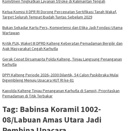
Komitmen Tingkatkan Layanan Stroke di Kalimantan Tengah
Ketua Komisi II DPR RI Dorong Percepatan Sertifikasi Tanah Wakaf,
Target Seluruh Tempat Ibadah Tuntas Sebelum 2029
Bukan Sekadar Kartu Pers, Kompetensi dan Etika Jadi Fondasi Utama
Wartawan
Kritik PLN, Waket III DPRD Kalteng Keberatan Pemadaman Bergilir dan
Ajak Masyarakat Cegah Karhutla
Gerak Cepat Dirsamapta Polda Kalteng, Tinjau Langsung Penanganan
Karhutla
DPPI Kalteng Periode 2026–2030 Dilantik, 54 Calon Paskibraka Mulai
Digembleng Menuju Upacara HUT RI ke-81
Kapolda Kalteng Tinjau Penanganan Karhutla di Sampit, Prioritaskan
Pemadaman di Titik Terbakar
Tag:
Babinsa Koramil 1002-
08/Labuan Amas Utara Jadi
Pembina Upacara