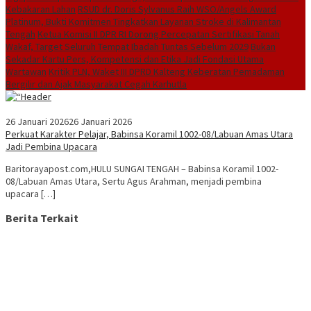
Kebakaran Lahan
RSUD dr. Doris Sylvanus Raih WSO/Angels Award
Platinum, Bukti Komitmen Tingkatkan Layanan Stroke di Kalimantan
Tengah
Ketua Komisi II DPR RI Dorong Percepatan Sertifikasi Tanah
Wakaf, Target Seluruh Tempat Ibadah Tuntas Sebelum 2029
Bukan
Sekadar Kartu Pers, Kompetensi dan Etika Jadi Fondasi Utama
Wartawan
Kritik PLN, Waket III DPRD Kalteng Keberatan Pemadaman
Bergilir dan Ajak Masyarakat Cegah Karhutla
26 Januari 2026
26 Januari 2026
Perkuat Karakter Pelajar, Babinsa Koramil 1002-08/Labuan Amas Utara
Jadi Pembina Upacara
Baritorayapost.com,HULU SUNGAI TENGAH – Babinsa Koramil 1002-
08/Labuan Amas Utara, Sertu Agus Arahman, menjadi pembina
upacara […]
Berita Terkait