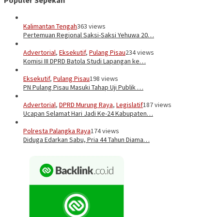
Populer Sepekan
Kalimantan Tengah
363 views
Pertemuan Regional Saksi-Saksi Yehuwa 20…
Advertorial
,
Eksekutif
,
Pulang Pisau
234 views
Komisi III DPRD Batola Studi Lapangan ke…
Eksekutif
,
Pulang Pisau
198 views
PN Pulang Pisau Masuki Tahap Uji Publik …
Advertorial
,
DPRD Murung Raya
,
Legislatif
187 views
Ucapan Selamat Hari Jadi Ke-24 Kabupaten…
Polresta Palangka Raya
174 views
Diduga Edarkan Sabu, Pria 44 Tahun Diama…