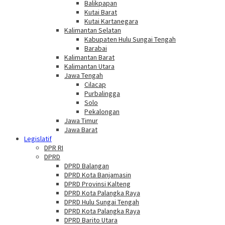
Balikpapan
Kutai Barat
Kutai Kartanegara
Kalimantan Selatan
Kabupaten Hulu Sungai Tengah
Barabai
Kalimantan Barat
Kalimantan Utara
Jawa Tengah
Cilacap
Purbalingga
Solo
Pekalongan
Jawa Timur
Jawa Barat
Legislatif
DPR RI
DPRD
DPRD Balangan
DPRD Kota Banjamasin
DPRD Provinsi Kalteng
DPRD Kota Palangka Raya
DPRD Hulu Sungai Tengah
DPRD Kota Palangka Raya
DPRD Barito Utara