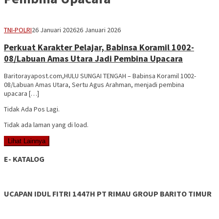
Vananta
TNI-POLRI
26 Januari 2026
26 Januari 2026
3264
Perkuat Karakter Pelajar, Babinsa Koramil 1002-
08/Labuan Amas Utara Jadi Pembina Upacara
Baritorayapost.com,HULU SUNGAI TENGAH – Babinsa Koramil 1002-
08/Labuan Amas Utara, Sertu Agus Arahman, menjadi pembina
upacara […]
Tidak Ada Pos Lagi.
Tidak ada laman yang di load.
Lihat Lainnya
E- KATALOG
UCAPAN IDUL FITRI 1447H PT RIMAU GROUP BARITO TIMUR