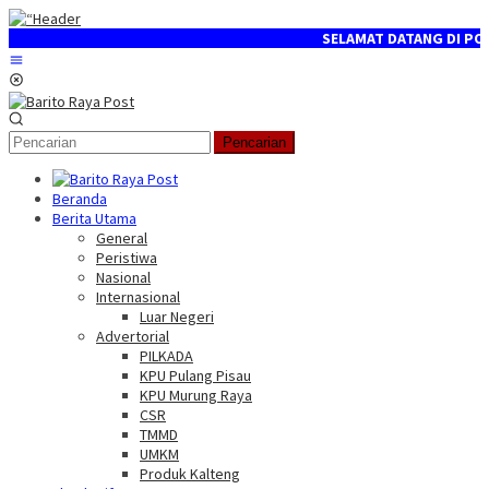
Loncat
ke
SELAMAT DATANG DI PORTAL B
konten
Menu
Mobile
Pencarian
Beranda
Berita Utama
General
Peristiwa
Nasional
Internasional
Luar Negeri
Advertorial
PILKADA
KPU Pulang Pisau
KPU Murung Raya
CSR
TMMD
UMKM
Produk Kalteng