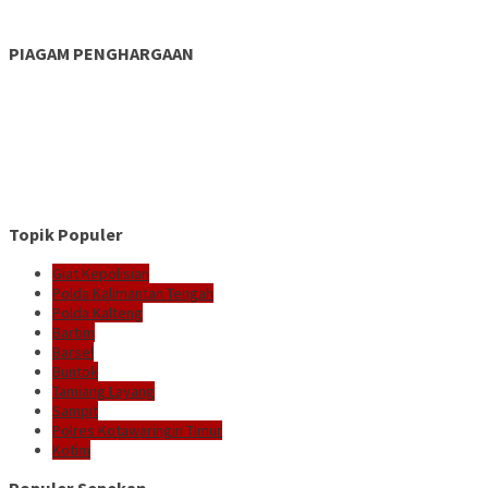
PIAGAM PENGHARGAAN
Topik Populer
Giat Kepolisian
Polda Kalimantan Tengah
Polda Kalteng
Bartim
Barsel
Buntok
Tamiang Layang
Sampit
Polres Kotawaringin Timur
Kotim