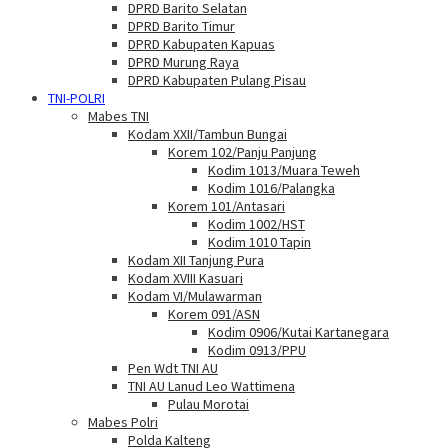
DPRD Barito Selatan
DPRD Barito Timur
DPRD Kabupaten Kapuas
DPRD Murung Raya
DPRD Kabupaten Pulang Pisau
TNI-POLRI
Mabes TNI
Kodam XXII/Tambun Bungai
Korem 102/Panju Panjung
Kodim 1013/Muara Teweh
Kodim 1016/Palangka
Korem 101/Antasari
Kodim 1002/HST
Kodim 1010 Tapin
Kodam XII Tanjung Pura
Kodam XVIII Kasuari
Kodam VI/Mulawarman
Korem 091/ASN
Kodim 0906/Kutai Kartanegara
Kodim 0913/PPU
Pen Wdt TNI AU
TNI AU Lanud Leo Wattimena
Pulau Morotai
Mabes Polri
Polda Kalteng