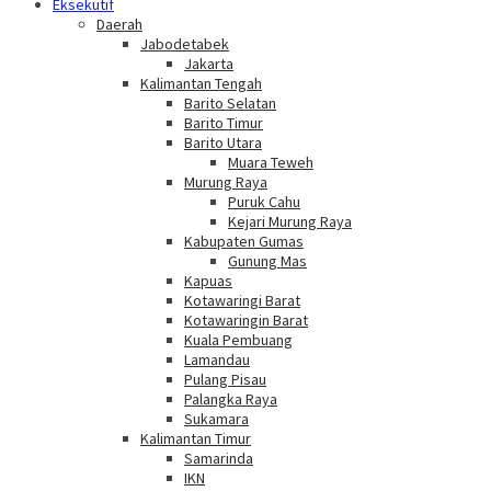
Eksekutif
Daerah
Jabodetabek
Jakarta
Kalimantan Tengah
Barito Selatan
Barito Timur
Barito Utara
Muara Teweh
Murung Raya
Puruk Cahu
Kejari Murung Raya
Kabupaten Gumas
Gunung Mas
Kapuas
Kotawaringi Barat
Kotawaringin Barat
Kuala Pembuang
Lamandau
Pulang Pisau
Palangka Raya
Sukamara
Kalimantan Timur
Samarinda
IKN