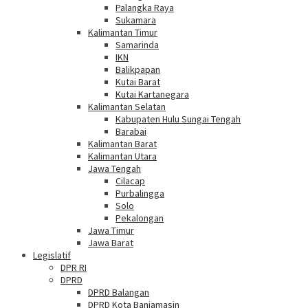
Palangka Raya
Sukamara
Kalimantan Timur
Samarinda
IKN
Balikpapan
Kutai Barat
Kutai Kartanegara
Kalimantan Selatan
Kabupaten Hulu Sungai Tengah
Barabai
Kalimantan Barat
Kalimantan Utara
Jawa Tengah
Cilacap
Purbalingga
Solo
Pekalongan
Jawa Timur
Jawa Barat
Legislatif
DPR RI
DPRD
DPRD Balangan
DPRD Kota Banjamasin