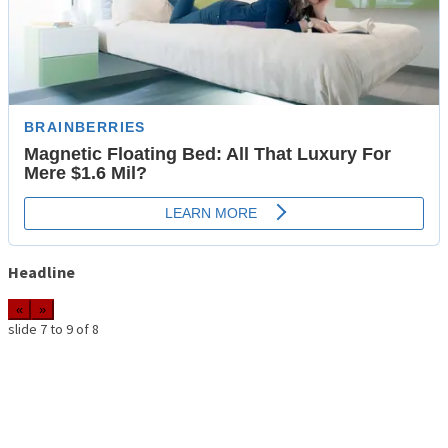
Headline
«
»
slide
7 to 9
of 8