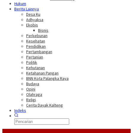
Hukum
Berita Lainnya
Desa Ku
Adhyaksa
Ekobis
Bisnis
Perkebunan
Kesehatan
Pendidikan
Pertambangan
Pertanian
Politik
Kehutanan
Ketahanan Pangan
BNN Kota Palangka Raya
Budaya
Opini
Olahraga
Religi
Cerita Dayak Kalteng
Indeks
Headline