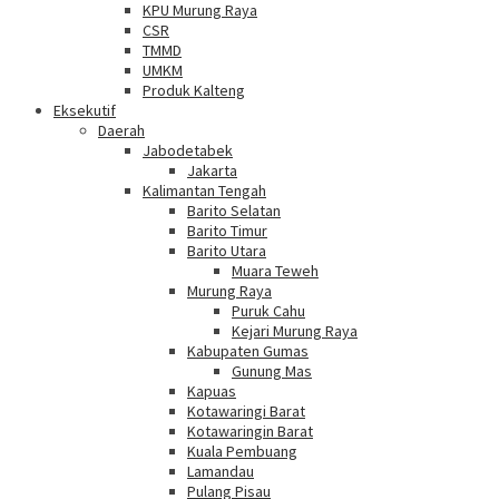
KPU Murung Raya
CSR
TMMD
UMKM
Produk Kalteng
Eksekutif
Daerah
Jabodetabek
Jakarta
Kalimantan Tengah
Barito Selatan
Barito Timur
Barito Utara
Muara Teweh
Murung Raya
Puruk Cahu
Kejari Murung Raya
Kabupaten Gumas
Gunung Mas
Kapuas
Kotawaringi Barat
Kotawaringin Barat
Kuala Pembuang
Lamandau
Pulang Pisau