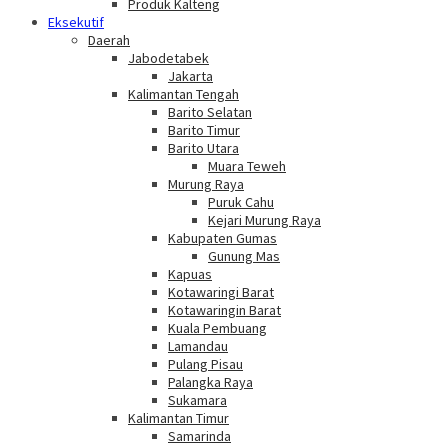
Produk Kalteng
Eksekutif
Daerah
Jabodetabek
Jakarta
Kalimantan Tengah
Barito Selatan
Barito Timur
Barito Utara
Muara Teweh
Murung Raya
Puruk Cahu
Kejari Murung Raya
Kabupaten Gumas
Gunung Mas
Kapuas
Kotawaringi Barat
Kotawaringin Barat
Kuala Pembuang
Lamandau
Pulang Pisau
Palangka Raya
Sukamara
Kalimantan Timur
Samarinda