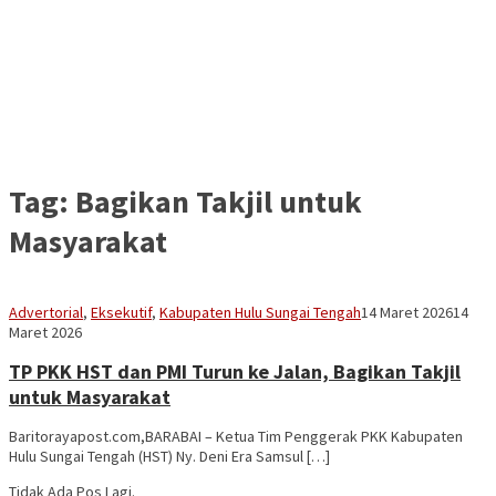
Tag:
Bagikan Takjil untuk
Masyarakat
Vananta
Advertorial
,
Eksekutif
,
Kabupaten Hulu Sungai Tengah
14 Maret 2026
14
3264
Maret 2026
TP PKK HST dan PMI Turun ke Jalan, Bagikan Takjil
untuk Masyarakat
Baritorayapost.com,BARABAI – Ketua Tim Penggerak PKK Kabupaten
Hulu Sungai Tengah (HST) Ny. Deni Era Samsul […]
Tidak Ada Pos Lagi.