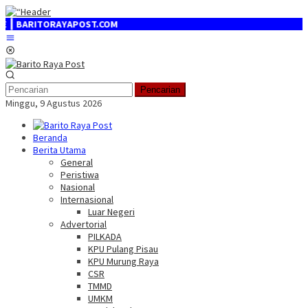
Loncat
ke
RAYAPOST.COM
konten
Menu
Mobile
Pencarian
Minggu, 9 Agustus 2026
Beranda
Berita Utama
General
Peristiwa
Nasional
Internasional
Luar Negeri
Advertorial
PILKADA
KPU Pulang Pisau
KPU Murung Raya
CSR
TMMD
UMKM