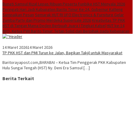
Bupati Samsul Rizal Lepas Ribuan Peserta Funbike HST Menyala 2026
Peringati Hari Jadi Kabupaten Barito Timur Ke-24, Gubernur Kalteng
Sampaikan Pesan
Semarak HUT RI UFO Electronics & Furniture Gelar
Zumba Party dan Promo Merdeka Supersale 2026
Kreativitas TP PKK
HST di Tangan Mama Deden Berbuah Juara I Tingkat Kalsel
HUT ke-14
IWO, Ketua PWI Barito Timur: Tetap Solid dan Berpihak pada Kebenaran
14 Maret 2026
14 Maret 2026
TP PKK HST dan PMI Turun ke Jalan, Bagikan Takjil untuk Masyarakat
Baritorayapost.com,BARABAI – Ketua Tim Penggerak PKK Kabupaten
Hulu Sungai Tengah (HST) Ny. Deni Era Samsul […]
Berita Terkait