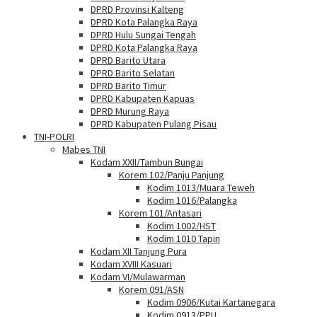
DPRD Provinsi Kalteng
DPRD Kota Palangka Raya
DPRD Hulu Sungai Tengah
DPRD Kota Palangka Raya
DPRD Barito Utara
DPRD Barito Selatan
DPRD Barito Timur
DPRD Kabupaten Kapuas
DPRD Murung Raya
DPRD Kabupaten Pulang Pisau
TNI-POLRI
Mabes TNI
Kodam XXII/Tambun Bungai
Korem 102/Panju Panjung
Kodim 1013/Muara Teweh
Kodim 1016/Palangka
Korem 101/Antasari
Kodim 1002/HST
Kodim 1010 Tapin
Kodam XII Tanjung Pura
Kodam XVIII Kasuari
Kodam VI/Mulawarman
Korem 091/ASN
Kodim 0906/Kutai Kartanegara
Kodim 0913/PPU