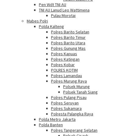
Pen Wdt TNI AU
TNI AU Lanud Leo Wattimena
Pulau Morotai
Mabes Polri
Polda Kalteng
Polres Barito Selatan
Polres Barito Timur
Polres Barito Utara
Polres Gunung Mas
Polres Kapuas
Polres Katingan
Polres Kobar
POLRES KOTIM
Polres Lamandau
Polres Murung Raya
Polsek Murung
Polsek Tanah Siang
Polres Pulang Pisau
Polres Seruyan
Polres Sukamara
Polresta Palangka Raya
Polda Metro Jakarta
Polda Banten
Polres Tangerang Selatan
Polsek Cisauk