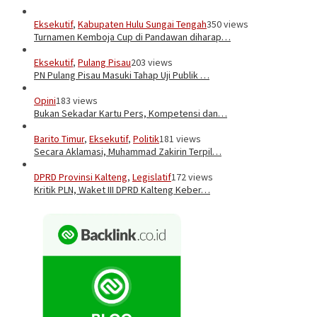
Eksekutif
,
Kabupaten Hulu Sungai Tengah
350 views
Turnamen Kemboja Cup di Pandawan diharap…
Eksekutif
,
Pulang Pisau
203 views
PN Pulang Pisau Masuki Tahap Uji Publik …
Opini
183 views
Bukan Sekadar Kartu Pers, Kompetensi dan…
Barito Timur
,
Eksekutif
,
Politik
181 views
Secara Aklamasi, Muhammad Zakirin Terpil…
DPRD Provinsi Kalteng
,
Legislatif
172 views
Kritik PLN, Waket III DPRD Kalteng Keber…