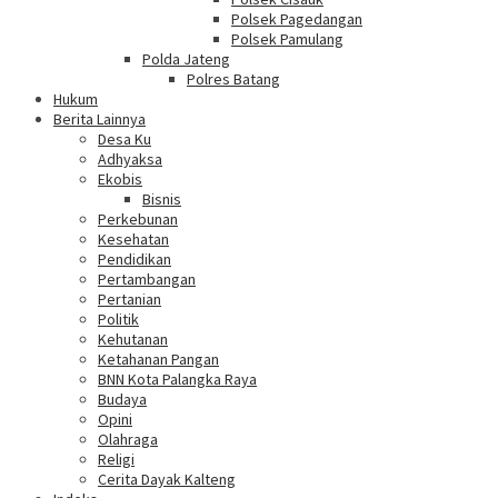
Polsek Pagedangan
Polsek Pamulang
Polda Jateng
Polres Batang
Hukum
Berita Lainnya
Desa Ku
Adhyaksa
Ekobis
Bisnis
Perkebunan
Kesehatan
Pendidikan
Pertambangan
Pertanian
Politik
Kehutanan
Ketahanan Pangan
BNN Kota Palangka Raya
Budaya
Opini
Olahraga
Religi
Cerita Dayak Kalteng