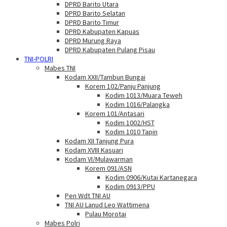
DPRD Barito Utara
DPRD Barito Selatan
DPRD Barito Timur
DPRD Kabupaten Kapuas
DPRD Murung Raya
DPRD Kabupaten Pulang Pisau
TNI-POLRI
Mabes TNI
Kodam XXII/Tambun Bungai
Korem 102/Panju Panjung
Kodim 1013/Muara Teweh
Kodim 1016/Palangka
Korem 101/Antasari
Kodim 1002/HST
Kodim 1010 Tapin
Kodam XII Tanjung Pura
Kodam XVIII Kasuari
Kodam VI/Mulawarman
Korem 091/ASN
Kodim 0906/Kutai Kartanegara
Kodim 0913/PPU
Pen Wdt TNI AU
TNI AU Lanud Leo Wattimena
Pulau Morotai
Mabes Polri