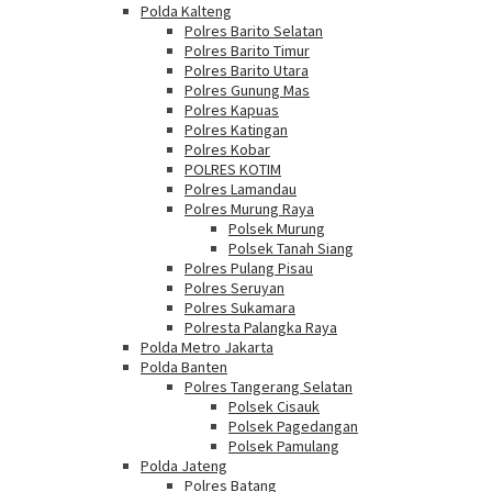
Polda Kalteng
Polres Barito Selatan
Polres Barito Timur
Polres Barito Utara
Polres Gunung Mas
Polres Kapuas
Polres Katingan
Polres Kobar
POLRES KOTIM
Polres Lamandau
Polres Murung Raya
Polsek Murung
Polsek Tanah Siang
Polres Pulang Pisau
Polres Seruyan
Polres Sukamara
Polresta Palangka Raya
Polda Metro Jakarta
Polda Banten
Polres Tangerang Selatan
Polsek Cisauk
Polsek Pagedangan
Polsek Pamulang
Polda Jateng
Polres Batang