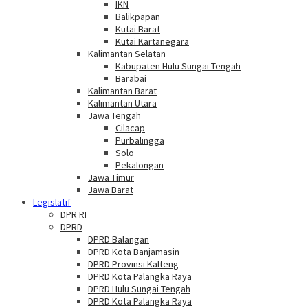
IKN
Balikpapan
Kutai Barat
Kutai Kartanegara
Kalimantan Selatan
Kabupaten Hulu Sungai Tengah
Barabai
Kalimantan Barat
Kalimantan Utara
Jawa Tengah
Cilacap
Purbalingga
Solo
Pekalongan
Jawa Timur
Jawa Barat
Legislatif
DPR RI
DPRD
DPRD Balangan
DPRD Kota Banjamasin
DPRD Provinsi Kalteng
DPRD Kota Palangka Raya
DPRD Hulu Sungai Tengah
DPRD Kota Palangka Raya