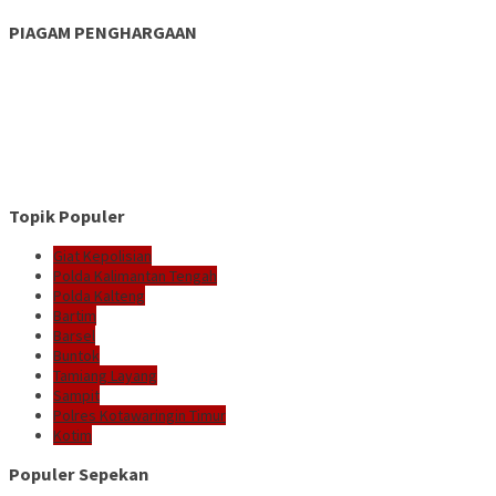
PIAGAM PENGHARGAAN
Topik Populer
Giat Kepolisian
Polda Kalimantan Tengah
Polda Kalteng
Bartim
Barsel
Buntok
Tamiang Layang
Sampit
Polres Kotawaringin Timur
Kotim
Populer Sepekan