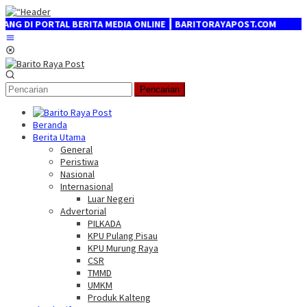
Loncat
ke
DI PORTAL BERITA MEDIA ONLINE ┃ BARITORAYAPOST.COM
konten
Menu
Mobile
Pencarian
Beranda
Berita Utama
General
Peristiwa
Nasional
Internasional
Luar Negeri
Advertorial
PILKADA
KPU Pulang Pisau
KPU Murung Raya
CSR
TMMD
UMKM
Produk Kalteng