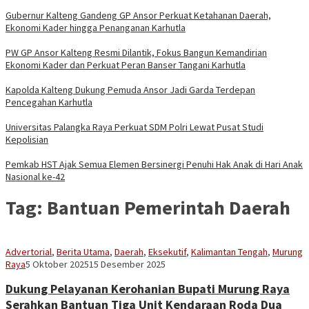
Gubernur Kalteng Gandeng GP Ansor Perkuat Ketahanan Daerah,
Ekonomi Kader hingga Penanganan Karhutla
PW GP Ansor Kalteng Resmi Dilantik, Fokus Bangun Kemandirian
Ekonomi Kader dan Perkuat Peran Banser Tangani Karhutla
Kapolda Kalteng Dukung Pemuda Ansor Jadi Garda Terdepan
Pencegahan Karhutla
Universitas Palangka Raya Perkuat SDM Polri Lewat Pusat Studi
Kepolisian
Pemkab HST Ajak Semua Elemen Bersinergi Penuhi Hak Anak di Hari Anak
Nasional ke-42
Tag:
Bantuan Pemerintah Daerah
Advertorial
,
Berita Utama
,
Daerah
,
Eksekutif
,
Kalimantan Tengah
,
Murung
Sekber
Raya
5 Oktober 2025
15 Desember 2025
Aseng
Dukung Pelayanan Kerohanian Bupati Murung Raya
Serahkan Bantuan Tiga Unit Kendaraan Roda Dua