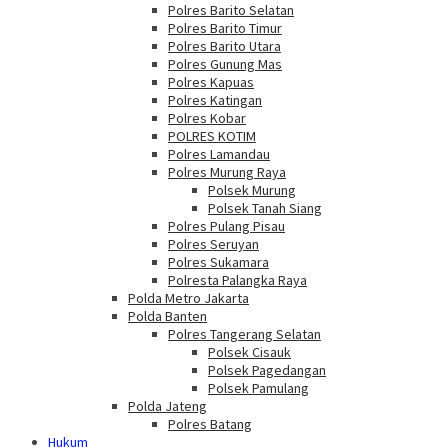
Polres Barito Selatan
Polres Barito Timur
Polres Barito Utara
Polres Gunung Mas
Polres Kapuas
Polres Katingan
Polres Kobar
POLRES KOTIM
Polres Lamandau
Polres Murung Raya
Polsek Murung
Polsek Tanah Siang
Polres Pulang Pisau
Polres Seruyan
Polres Sukamara
Polresta Palangka Raya
Polda Metro Jakarta
Polda Banten
Polres Tangerang Selatan
Polsek Cisauk
Polsek Pagedangan
Polsek Pamulang
Polda Jateng
Polres Batang
Hukum