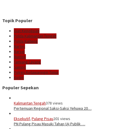
Topik Populer
Giat Kepolisian
Polda Kalimantan Tengah
Polda Kalteng
Bartim
Barsel
Buntok
Tamiang Layang
Sampit
Polres Kotawaringin Timur
Kotim
Populer Sepekan
Kalimantan Tengah
378 views
Pertemuan Regional Saksi-Saksi Yehuwa 20…
Eksekutif
,
Pulang Pisau
201 views
PN Pulang Pisau Masuki Tahap Uji Publik …