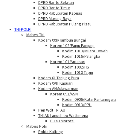
DPRD Barito Selatan
DPRD Barito Timur
DPRD Kabupaten Kapuas
DPRD Murung Raya
DPRD Kabupaten Pulang Pisau
TNI-POLRI
Mabes TNI
Kodam XXII/Tambun Bungai
Korem 102/Panju Panjung
Kodim 1013/Muara Teweh
Kodim 1016/Palangka
Korem 101/Antasari
Kodim 1002/HST
Kodim 1010 Tapin
Kodam XII Tanjung Pura
Kodam XVIII Kasuari
Kodam VI/Mulawarman
Korem 091/ASN
Kodim 0906/Kutai Kartanegara
Kodim 0913/PPU
Pen Wdt TNI AU
TNI AU Lanud Leo Wattimena
Pulau Morotai
Mabes Polri
Polda Kalteng