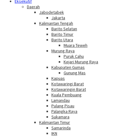
Eksekutif
Daerah
Jabodetabek
Jakarta
Kalimantan Tengah
Barito Selatan
Barito Timur
Barito Utara
Muara Teweh
Murung Raya
Puruk Cahu
Kejari Murung Raya
Kabupaten Gumas
Gunung Mas
Kapuas
Kotawaringi Barat
Kotawaringin Barat
Kuala Pembuang
Lamandau
Pulang Pisau
Palangka Raya
Sukamara
Kalimantan Timur
Samarinda
IKN