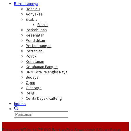
Berita Lainnya
Desa Ku
Adhyaksa
Ekobis
Bisnis
Perkebunan
Kesehatan
Pendidikan
Pertambangan
Pertanian
Politik
Kehutanan
Ketahanan Pangan
BNN Kota Palangka Raya
Budaya
Opini
Olahraga
Religi
Cerita Dayak Kalteng
Indeks
Headline
Perayaan HUT ke 14, PP IWO Bagikan Bea Siswa Untuk 8 Siswa
Bupati