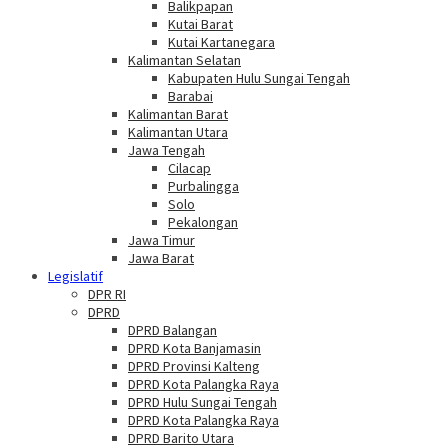
Balikpapan
Kutai Barat
Kutai Kartanegara
Kalimantan Selatan
Kabupaten Hulu Sungai Tengah
Barabai
Kalimantan Barat
Kalimantan Utara
Jawa Tengah
Cilacap
Purbalingga
Solo
Pekalongan
Jawa Timur
Jawa Barat
Legislatif
DPR RI
DPRD
DPRD Balangan
DPRD Kota Banjamasin
DPRD Provinsi Kalteng
DPRD Kota Palangka Raya
DPRD Hulu Sungai Tengah
DPRD Kota Palangka Raya
DPRD Barito Utara