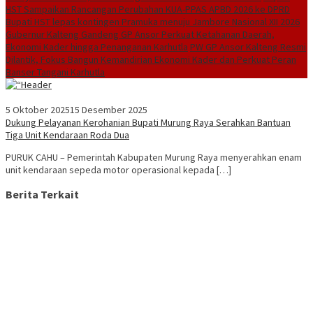
HST Sampaikan Rancangan Perubahan KUA-PPAS APBD 2026 ke DPRD
Bupati HST lepas kontingen Pramuka menuju Jambore Nasional XII 2026
Gubernur Kalteng Gandeng GP Ansor Perkuat Ketahanan Daerah,
Ekonomi Kader hingga Penanganan Karhutla
PW GP Ansor Kalteng Resmi
Dilantik, Fokus Bangun Kemandirian Ekonomi Kader dan Perkuat Peran
Banser Tangani Karhutla
5 Oktober 2025
15 Desember 2025
Dukung Pelayanan Kerohanian Bupati Murung Raya Serahkan Bantuan
Tiga Unit Kendaraan Roda Dua
PURUK CAHU – Pemerintah Kabupaten Murung Raya menyerahkan enam
unit kendaraan sepeda motor operasional kepada […]
Berita Terkait