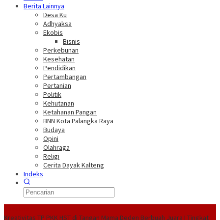
Berita Lainnya
Desa Ku
Adhyaksa
Ekobis
Bisnis
Perkebunan
Kesehatan
Pendidikan
Pertambangan
Pertanian
Politik
Kehutanan
Ketahanan Pangan
BNN Kota Palangka Raya
Budaya
Opini
Olahraga
Religi
Cerita Dayak Kalteng
Indeks
Headline
Kreativitas TP PKK HST di Tangan Mama Deden Berbuah Juara I Tingkat