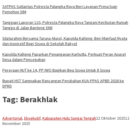
SATPAS Satlantas Polresta Palangka Raya Beri Layanan Prima bagi
Pemohon SIM
Tanggapi Laporan 110, Polresta Palangka Raya Tangani Keributan Rumah
Tangga di Jalan Banteng XXIII
Silaturahmi Bersama Taruna Akpol, Kapolda Kalteng: Beri Manfaat Nyata
dan Inspiratif Bagi Siswa di Sekolah Rakyat
Kapolda Kalteng Paparkan Penanganan Karhutla, Perkuat Peran Aparat
Desa dalam Pencegahan
Perayaan HUT ke 14, PP IWO Bagikan Bea Siswa Untuk 8 Siswa
Bupati HST Sampaikan Rancangan Perubahan KUA-PPAS APBD 2026 ke
DPRD
Tag:
Berakhlak
Mask
Advertorial
,
Eksekutif
,
Kabupaten Hulu Sungai Tengah
22 Oktober 2025
12
95
November 2025