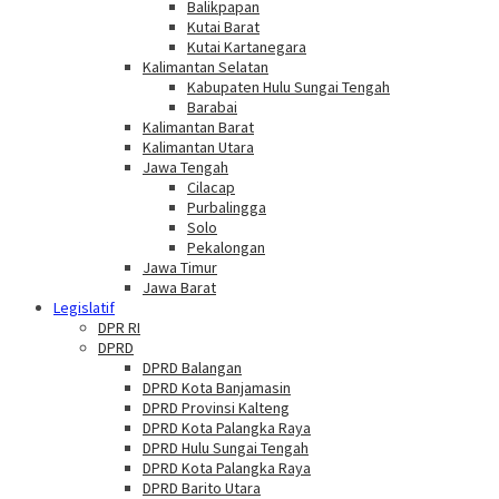
Balikpapan
Kutai Barat
Kutai Kartanegara
Kalimantan Selatan
Kabupaten Hulu Sungai Tengah
Barabai
Kalimantan Barat
Kalimantan Utara
Jawa Tengah
Cilacap
Purbalingga
Solo
Pekalongan
Jawa Timur
Jawa Barat
Legislatif
DPR RI
DPRD
DPRD Balangan
DPRD Kota Banjamasin
DPRD Provinsi Kalteng
DPRD Kota Palangka Raya
DPRD Hulu Sungai Tengah
DPRD Kota Palangka Raya
DPRD Barito Utara