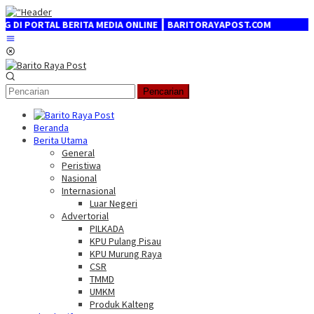
Loncat
ke
ORTAL BERITA MEDIA ONLINE ┃ BARITORAYAPOST.COM
konten
Menu
Mobile
Pencarian
Beranda
Berita Utama
General
Peristiwa
Nasional
Internasional
Luar Negeri
Advertorial
PILKADA
KPU Pulang Pisau
KPU Murung Raya
CSR
TMMD
UMKM
Produk Kalteng