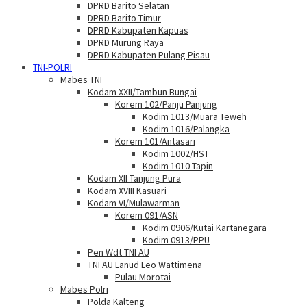
DPRD Barito Selatan
DPRD Barito Timur
DPRD Kabupaten Kapuas
DPRD Murung Raya
DPRD Kabupaten Pulang Pisau
TNI-POLRI
Mabes TNI
Kodam XXII/Tambun Bungai
Korem 102/Panju Panjung
Kodim 1013/Muara Teweh
Kodim 1016/Palangka
Korem 101/Antasari
Kodim 1002/HST
Kodim 1010 Tapin
Kodam XII Tanjung Pura
Kodam XVIII Kasuari
Kodam VI/Mulawarman
Korem 091/ASN
Kodim 0906/Kutai Kartanegara
Kodim 0913/PPU
Pen Wdt TNI AU
TNI AU Lanud Leo Wattimena
Pulau Morotai
Mabes Polri
Polda Kalteng