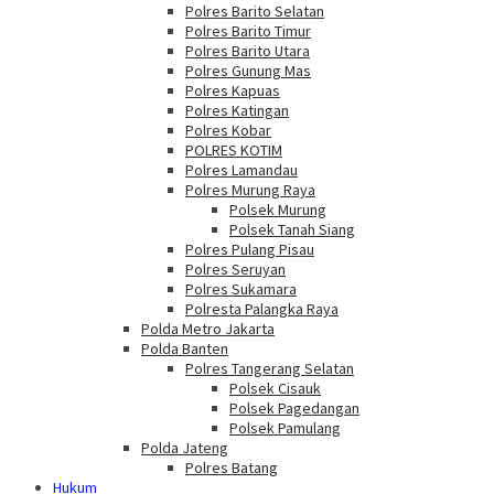
Polres Barito Selatan
Polres Barito Timur
Polres Barito Utara
Polres Gunung Mas
Polres Kapuas
Polres Katingan
Polres Kobar
POLRES KOTIM
Polres Lamandau
Polres Murung Raya
Polsek Murung
Polsek Tanah Siang
Polres Pulang Pisau
Polres Seruyan
Polres Sukamara
Polresta Palangka Raya
Polda Metro Jakarta
Polda Banten
Polres Tangerang Selatan
Polsek Cisauk
Polsek Pagedangan
Polsek Pamulang
Polda Jateng
Polres Batang
Hukum