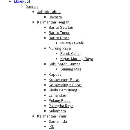
Eksekutif
Daerah
Jabodetabek
Jakarta
Kalimantan Tengah
Barito Selatan
Barito Timur
Barito Utara
Muara Teweh
Murung Raya
Puruk Cahu
Kejari Murung Raya
Kabupaten Gumas
Gunung Mas
Kapuas
Kotawaringi Barat
Kotawaringin Barat
Kuala Pembuang
Lamandau
Pulang Pisau
Palangka Raya
Sukamara
Kalimantan Timur
Samarinda
IKN