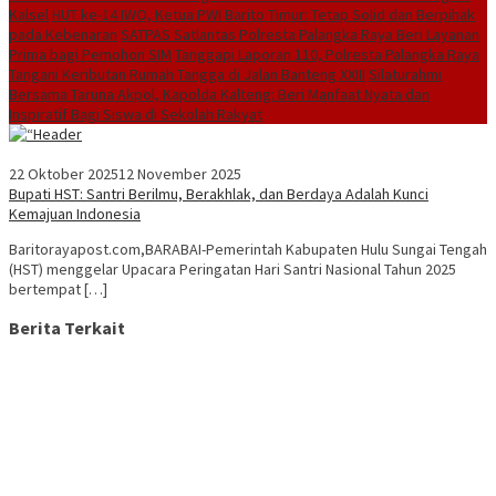
Kalsel
HUT ke-14 IWO, Ketua PWI Barito Timur: Tetap Solid dan Berpihak
pada Kebenaran
SATPAS Satlantas Polresta Palangka Raya Beri Layanan
Prima bagi Pemohon SIM
Tanggapi Laporan 110, Polresta Palangka Raya
Tangani Keributan Rumah Tangga di Jalan Banteng XXIII
Silaturahmi
Bersama Taruna Akpol, Kapolda Kalteng: Beri Manfaat Nyata dan
Inspiratif Bagi Siswa di Sekolah Rakyat
22 Oktober 2025
12 November 2025
Bupati HST: Santri Berilmu, Berakhlak, dan Berdaya Adalah Kunci
Kemajuan Indonesia
Baritorayapost.com,BARABAI-Pemerintah Kabupaten Hulu Sungai Tengah
(HST) menggelar Upacara Peringatan Hari Santri Nasional Tahun 2025
bertempat […]
Berita Terkait