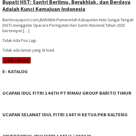
Bupati HST: Santri Berilmu, Berakhlak, dan Berdaya
Adalah Kunci Kemajuan Indonesia
Baritorayapost.com,BARABAI-Pemerintah Kabupaten Hulu Sungai Tengah
(HST) menggelar Upacara Peringatan Hari Santri Nasional Tahun 2025
bertempat […]
Tidak Ada Pos Lagi.
Tidak ada laman yang di load.
Lihat Lainnya
E- KATALOG
UCAPAN IDUL FITRI 1447H PT RIMAU GROUP BARITO TIMUR
UCAPAN SELAMAT IDUL FITRI 1447 H KETUA PKB KALTENG
ADVERTORIAL IDULFITRI 1447 H / 2026 M