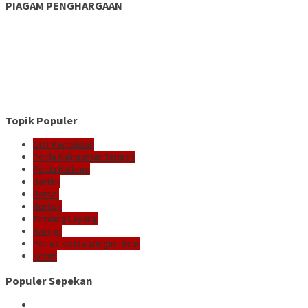
PIAGAM PENGHARGAAN
Topik Populer
Giat Kepolisian
Polda Kalimantan Tengah
Polda Kalteng
Bartim
Barsel
Buntok
Tamiang Layang
Sampit
Polres Kotawaringin Timur
Kotim
Populer Sepekan