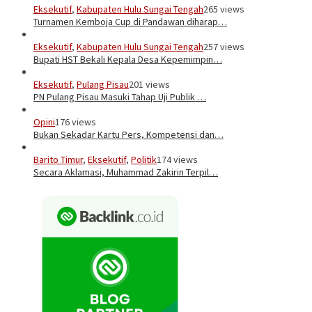
Eksekutif
,
Kabupaten Hulu Sungai Tengah
265 views
Turnamen Kemboja Cup di Pandawan diharap…
Eksekutif
,
Kabupaten Hulu Sungai Tengah
257 views
Bupati HST Bekali Kepala Desa Kepemimpin…
Eksekutif
,
Pulang Pisau
201 views
PN Pulang Pisau Masuki Tahap Uji Publik …
Opini
176 views
Bukan Sekadar Kartu Pers, Kompetensi dan…
Barito Timur
,
Eksekutif
,
Politik
174 views
Secara Aklamasi, Muhammad Zakirin Terpil…