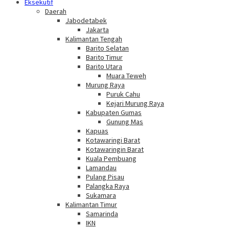
Eksekutif
Daerah
Jabodetabek
Jakarta
Kalimantan Tengah
Barito Selatan
Barito Timur
Barito Utara
Muara Teweh
Murung Raya
Puruk Cahu
Kejari Murung Raya
Kabupaten Gumas
Gunung Mas
Kapuas
Kotawaringi Barat
Kotawaringin Barat
Kuala Pembuang
Lamandau
Pulang Pisau
Palangka Raya
Sukamara
Kalimantan Timur
Samarinda
IKN