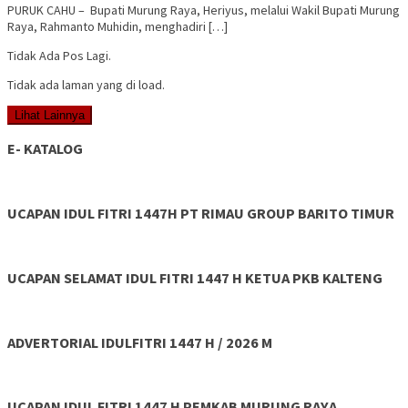
PURUK CAHU – Bupati Murung Raya, Heriyus, melalui Wakil Bupati Murung
Raya, Rahmanto Muhidin, menghadiri […]
Tidak Ada Pos Lagi.
Tidak ada laman yang di load.
Lihat Lainnya
E- KATALOG
UCAPAN IDUL FITRI 1447H PT RIMAU GROUP BARITO TIMUR
UCAPAN SELAMAT IDUL FITRI 1447 H KETUA PKB KALTENG
ADVERTORIAL IDULFITRI 1447 H / 2026 M
UCAPAN IDUL FITRI 1447 H PEMKAB MURUNG RAYA