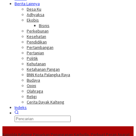
Berita Lainnya
Desa Ku
Adhyaksa
Ekobis
Bisnis
Perkebunan
Kesehatan
Pendidikan
Pertambangan
Pertanian
Politik
Kehutanan
Ketahanan Pangan
BNN Kota Palangka Raya
Budaya
Opini
Olahraga
Religi
Cerita Dayak Kalteng
Indeks
Headline
Kapolda Kalteng Paparkan Penanganan Karhutla, Perkuat Peran Aparat