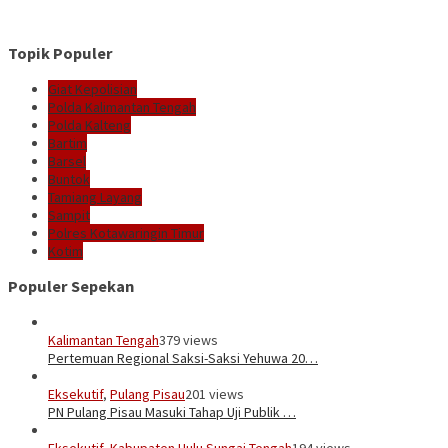
Topik Populer
Giat Kepolisian
Polda Kalimantan Tengah
Polda Kalteng
Bartim
Barsel
Buntok
Tamiang Layang
Sampit
Polres Kotawaringin Timur
Kotim
Populer Sepekan
Kalimantan Tengah
379 views
Pertemuan Regional Saksi-Saksi Yehuwa 20…
Eksekutif
,
Pulang Pisau
201 views
PN Pulang Pisau Masuki Tahap Uji Publik …
Eksekutif
,
Kabupaten Hulu Sungai Tengah
194 views