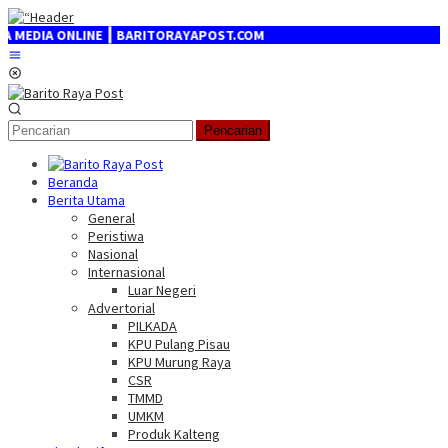
Loncat
ke
DIA ONLINE ┃ BARITORAYAPOST.COM
konten
Menu
Mobile
Pencarian
Beranda
Berita Utama
General
Peristiwa
Nasional
Internasional
Luar Negeri
Advertorial
PILKADA
KPU Pulang Pisau
KPU Murung Raya
CSR
TMMD
UMKM
Produk Kalteng