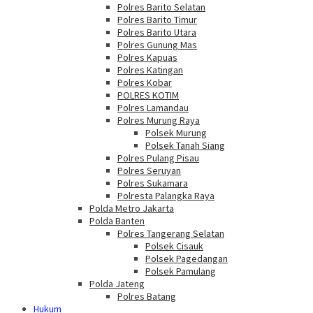
Polres Barito Selatan
Polres Barito Timur
Polres Barito Utara
Polres Gunung Mas
Polres Kapuas
Polres Katingan
Polres Kobar
POLRES KOTIM
Polres Lamandau
Polres Murung Raya
Polsek Murung
Polsek Tanah Siang
Polres Pulang Pisau
Polres Seruyan
Polres Sukamara
Polresta Palangka Raya
Polda Metro Jakarta
Polda Banten
Polres Tangerang Selatan
Polsek Cisauk
Polsek Pagedangan
Polsek Pamulang
Polda Jateng
Polres Batang
Hukum