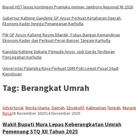
Bupati HST lepas kontingen Pramuka menuju Jambore Nasional XII 2026
Gubernur Kalteng Gandeng GP Ansor Perkuat Ketahanan Daerah,
Ekonomi Kader hingga Penanganan Karhutla
PW GP Ansor Kalteng Resmi Dilantik, Fokus Bangun Kemandirian
Ekonomi Kader dan Perkuat Peran Banser Tangani Karhutla
Kapolda Kalteng Dukung Pemuda Ansor Jadi Garda Terdepan
Pencegahan Karhutla
Universitas Palangka Raya Perkuat SDM Polri Lewat Pusat Studi
Kepolisian
Tag:
Berangkat Umrah
Advertorial
,
Berita Utama
,
Daerah
,
Eksekutif
,
Kalimantan Tengah
,
Murung
Sekber
Raya
28 November 2025
14 Desember 2025
Aseng
Wakil Bupati Mura Lepas Keberangkatan Umrah
Pemenang STQ XII Tahun 2025