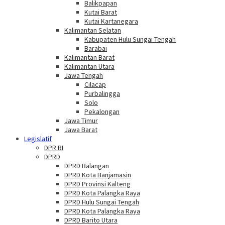
Balikpapan
Kutai Barat
Kutai Kartanegara
Kalimantan Selatan
Kabupaten Hulu Sungai Tengah
Barabai
Kalimantan Barat
Kalimantan Utara
Jawa Tengah
Cilacap
Purbalingga
Solo
Pekalongan
Jawa Timur
Jawa Barat
Legislatif
DPR RI
DPRD
DPRD Balangan
DPRD Kota Banjamasin
DPRD Provinsi Kalteng
DPRD Kota Palangka Raya
DPRD Hulu Sungai Tengah
DPRD Kota Palangka Raya
DPRD Barito Utara