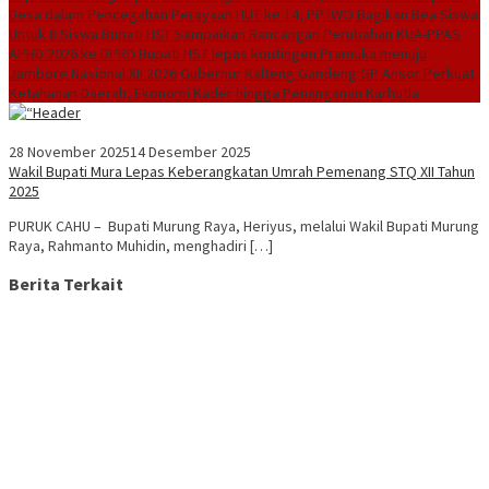
Desa dalam Pencegahan
Perayaan HUT ke 14, PP IWO Bagikan Bea Siswa
Untuk 8 Siswa
Bupati HST Sampaikan Rancangan Perubahan KUA-PPAS
APBD 2026 ke DPRD
Bupati HST lepas kontingen Pramuka menuju
Jambore Nasional XII 2026
Gubernur Kalteng Gandeng GP Ansor Perkuat
Ketahanan Daerah, Ekonomi Kader hingga Penanganan Karhutla
28 November 2025
14 Desember 2025
Wakil Bupati Mura Lepas Keberangkatan Umrah Pemenang STQ XII Tahun
2025
PURUK CAHU – Bupati Murung Raya, Heriyus, melalui Wakil Bupati Murung
Raya, Rahmanto Muhidin, menghadiri […]
Berita Terkait