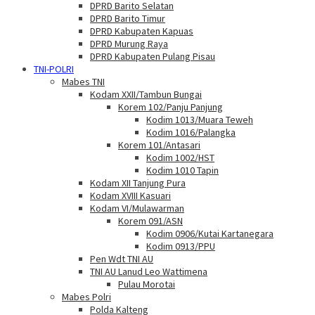
DPRD Barito Selatan
DPRD Barito Timur
DPRD Kabupaten Kapuas
DPRD Murung Raya
DPRD Kabupaten Pulang Pisau
TNI-POLRI
Mabes TNI
Kodam XXII/Tambun Bungai
Korem 102/Panju Panjung
Kodim 1013/Muara Teweh
Kodim 1016/Palangka
Korem 101/Antasari
Kodim 1002/HST
Kodim 1010 Tapin
Kodam XII Tanjung Pura
Kodam XVIII Kasuari
Kodam VI/Mulawarman
Korem 091/ASN
Kodim 0906/Kutai Kartanegara
Kodim 0913/PPU
Pen Wdt TNI AU
TNI AU Lanud Leo Wattimena
Pulau Morotai
Mabes Polri
Polda Kalteng