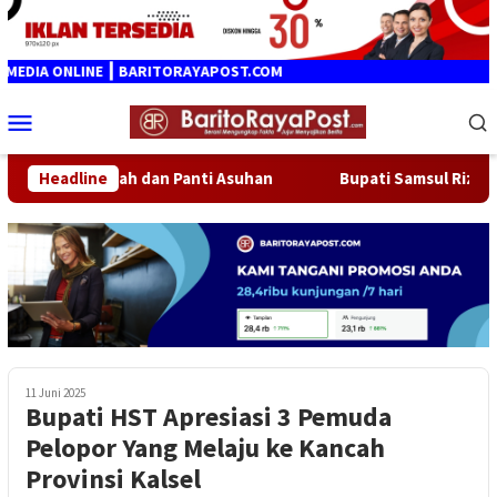
Loncat
ke
konten
DIA ONLINE ┃ BARITORAYAPOST.COM
Menu
Mobile
umah Ibadah dan Panti Asuhan
Headline
Bupati Samsul Rizal Lepas
11 Juni 2025
Bupati HST Apresiasi 3 Pemuda
Pelopor Yang Melaju ke Kancah
Provinsi Kalsel