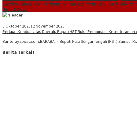
Kapolda Kalteng: Beri Manfaat Nyata dan Inspiratif Bagi Siswa di Sekolah 
Untuk 8 Siswa
8 Oktober 2025
12 November 2025
Perkuat Kondusivitas Daerah, Bupati HST Buka Pembinaan Ketenterama
Baritorayapost.com,BARABAI – Bupati Hulu Sungai Tengah (HST) Samsul 
Berita Terkait