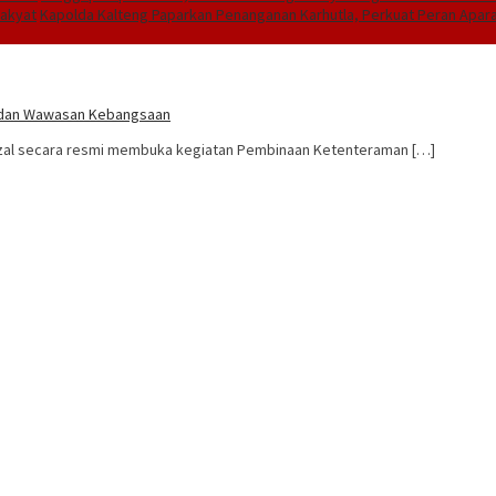
Rakyat
Kapolda Kalteng Paparkan Penanganan Karhutla, Perkuat Peran Apa
n dan Wawasan Kebangsaan
Rizal secara resmi membuka kegiatan Pembinaan Ketenteraman […]