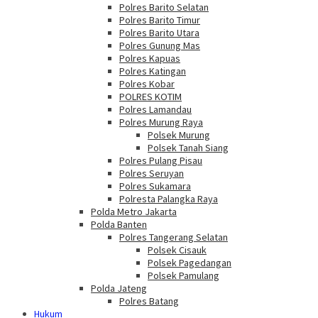
Polres Barito Selatan
Polres Barito Timur
Polres Barito Utara
Polres Gunung Mas
Polres Kapuas
Polres Katingan
Polres Kobar
POLRES KOTIM
Polres Lamandau
Polres Murung Raya
Polsek Murung
Polsek Tanah Siang
Polres Pulang Pisau
Polres Seruyan
Polres Sukamara
Polresta Palangka Raya
Polda Metro Jakarta
Polda Banten
Polres Tangerang Selatan
Polsek Cisauk
Polsek Pagedangan
Polsek Pamulang
Polda Jateng
Polres Batang
Hukum