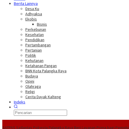
Berita Lainnya
Desa Ku
Adhyaksa
Ekobis
Bisnis
Perkebunan
Kesehatan
Pendidikan
Pertambangan
Pertanian
Politik
Kehutanan
Ketahanan Pangan
BNN Kota Palangka Raya
Budaya
Opini
Olahraga
Religi
Cerita Dayak Kalteng
Indeks
Headline
SATPAS Satlantas Polresta Palangka Raya Beri Layanan Prima bagi Pemoh