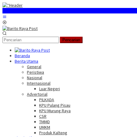
Loncat
ke
konten
Menu
Mobile
Pencarian
Beranda
Berita Utama
General
Peristiwa
Nasional
Internasional
Luar Negeri
Advertorial
PILKADA
KPU Pulang Pisau
KPU Murung Raya
CSR
TMMD
UMKM
Produk Kalteng