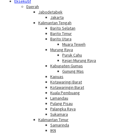
Eksekutif
Daerah
Jabodetabek
Jakarta
Kalimantan Tengah
Barito Selatan
Barito Timur
Barito Utara
Muara Teweh
Murung Raya
Puruk Cahu
Kejari Murung Raya
Kabupaten Gumas
Gunung Mas
Kapuas
Kotawaringi Barat
Kotawaringin Barat
Kuala Pembuang
Lamandau
Pulang Pisau
Palangka Raya
Sukamara
Kalimantan Timur
Samarinda
IKN