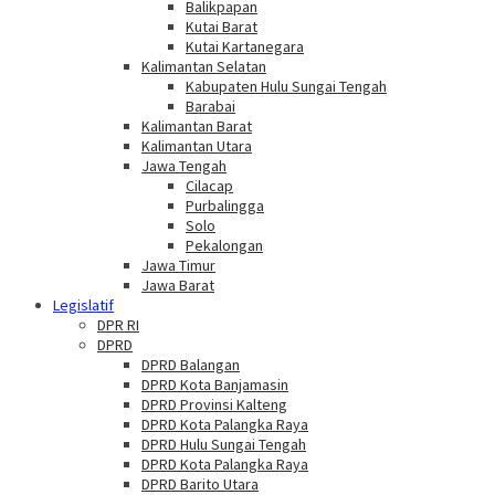
Balikpapan
Kutai Barat
Kutai Kartanegara
Kalimantan Selatan
Kabupaten Hulu Sungai Tengah
Barabai
Kalimantan Barat
Kalimantan Utara
Jawa Tengah
Cilacap
Purbalingga
Solo
Pekalongan
Jawa Timur
Jawa Barat
Legislatif
DPR RI
DPRD
DPRD Balangan
DPRD Kota Banjamasin
DPRD Provinsi Kalteng
DPRD Kota Palangka Raya
DPRD Hulu Sungai Tengah
DPRD Kota Palangka Raya
DPRD Barito Utara