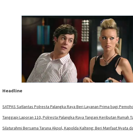
Headline
SATPAS Satlantas Polresta Palangka Raya Beri Layanan Prima bagi Pemoh
Tanggapi Laporan 110, Polresta Palangka Raya Tangani Keributan Rumah Ta
Silaturahmi Bersama Taruna Akpol, Kapolda Kalteng: Beri Manfaat Nyata dan