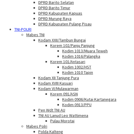
DPRD Barito Selatan
DPRD Barito Timur
DPRD Kabupaten Kapuas
DPRD Murung Raya
DPRD Kabupaten Pulang Pisau
TNI-POLRI
Mabes TNI
Kodam XXII/Tambun Bungai
Korem 102/Panju Panjung
Kodim 1013/Muara Teweh
Kodim 1016/Palangka
Korem 101/Antasari
Kodim 1002/HST
Kodim 1010 Tapin
Kodam XII Tanjung Pura
Kodam XVIII Kasuari
Kodam VI/Mulawarman
Korem 091/ASN
Kodim 0906/Kutai Kartanegara
Kodim 0913/PPU
Pen Wdt TNI AU
TNI AU Lanud Leo Wattimena
Pulau Morotai
Mabes Polri
Polda Kalteng