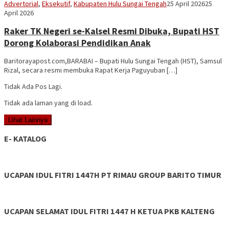
Vananta
Advertorial
,
Eksekutif
,
Kabupaten Hulu Sungai Tengah
25 April 2026
25
3264
April 2026
Raker TK Negeri se-Kalsel Resmi Dibuka, Bupati HST
Dorong Kolaborasi Pendidikan Anak
Baritorayapost.com,BARABAI – Bupati Hulu Sungai Tengah (HST), Samsul
Rizal, secara resmi membuka Rapat Kerja Paguyuban […]
Tidak Ada Pos Lagi.
Tidak ada laman yang di load.
Lihat Lainnya
E- KATALOG
UCAPAN IDUL FITRI 1447H PT RIMAU GROUP BARITO TIMUR
UCAPAN SELAMAT IDUL FITRI 1447 H KETUA PKB KALTENG