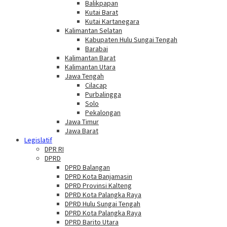
Balikpapan
Kutai Barat
Kutai Kartanegara
Kalimantan Selatan
Kabupaten Hulu Sungai Tengah
Barabai
Kalimantan Barat
Kalimantan Utara
Jawa Tengah
Cilacap
Purbalingga
Solo
Pekalongan
Jawa Timur
Jawa Barat
Legislatif
DPR RI
DPRD
DPRD Balangan
DPRD Kota Banjamasin
DPRD Provinsi Kalteng
DPRD Kota Palangka Raya
DPRD Hulu Sungai Tengah
DPRD Kota Palangka Raya
DPRD Barito Utara