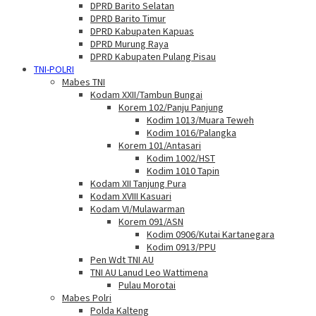
DPRD Barito Selatan
DPRD Barito Timur
DPRD Kabupaten Kapuas
DPRD Murung Raya
DPRD Kabupaten Pulang Pisau
TNI-POLRI
Mabes TNI
Kodam XXII/Tambun Bungai
Korem 102/Panju Panjung
Kodim 1013/Muara Teweh
Kodim 1016/Palangka
Korem 101/Antasari
Kodim 1002/HST
Kodim 1010 Tapin
Kodam XII Tanjung Pura
Kodam XVIII Kasuari
Kodam VI/Mulawarman
Korem 091/ASN
Kodim 0906/Kutai Kartanegara
Kodim 0913/PPU
Pen Wdt TNI AU
TNI AU Lanud Leo Wattimena
Pulau Morotai
Mabes Polri
Polda Kalteng