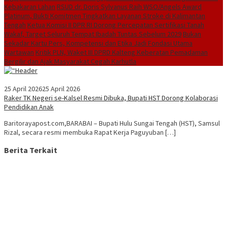
Kebakaran Lahan
RSUD dr. Doris Sylvanus Raih WSO/Angels Award
Platinum, Bukti Komitmen Tingkatkan Layanan Stroke di Kalimantan
Tengah
Ketua Komisi II DPR RI Dorong Percepatan Sertifikasi Tanah
Wakaf, Target Seluruh Tempat Ibadah Tuntas Sebelum 2029
Bukan
Sekadar Kartu Pers, Kompetensi dan Etika Jadi Fondasi Utama
Wartawan
Kritik PLN, Waket III DPRD Kalteng Keberatan Pemadaman
Bergilir dan Ajak Masyarakat Cegah Karhutla
25 April 2026
25 April 2026
Raker TK Negeri se-Kalsel Resmi Dibuka, Bupati HST Dorong Kolaborasi
Pendidikan Anak
Baritorayapost.com,BARABAI – Bupati Hulu Sungai Tengah (HST), Samsul
Rizal, secara resmi membuka Rapat Kerja Paguyuban […]
Berita Terkait