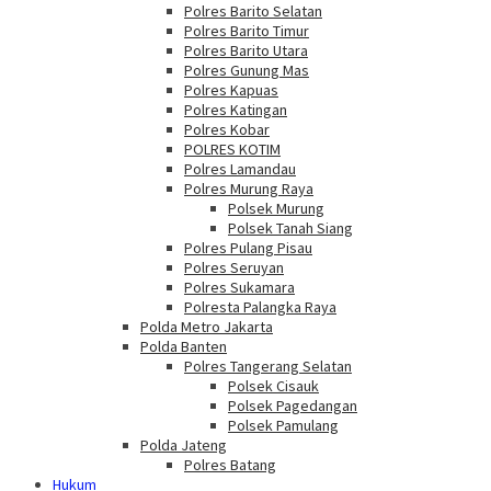
Polres Barito Selatan
Polres Barito Timur
Polres Barito Utara
Polres Gunung Mas
Polres Kapuas
Polres Katingan
Polres Kobar
POLRES KOTIM
Polres Lamandau
Polres Murung Raya
Polsek Murung
Polsek Tanah Siang
Polres Pulang Pisau
Polres Seruyan
Polres Sukamara
Polresta Palangka Raya
Polda Metro Jakarta
Polda Banten
Polres Tangerang Selatan
Polsek Cisauk
Polsek Pagedangan
Polsek Pamulang
Polda Jateng
Polres Batang
Hukum