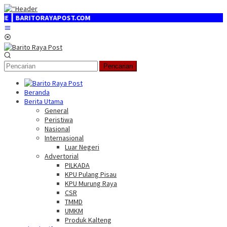
Loncat
ke
POST.COM
konten
Menu
Mobile
Pencarian
Beranda
Berita Utama
General
Peristiwa
Nasional
Internasional
Luar Negeri
Advertorial
PILKADA
KPU Pulang Pisau
KPU Murung Raya
CSR
TMMD
UMKM
Produk Kalteng