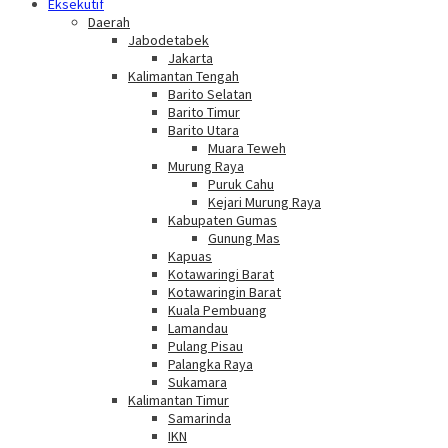
Eksekutif
Daerah
Jabodetabek
Jakarta
Kalimantan Tengah
Barito Selatan
Barito Timur
Barito Utara
Muara Teweh
Murung Raya
Puruk Cahu
Kejari Murung Raya
Kabupaten Gumas
Gunung Mas
Kapuas
Kotawaringi Barat
Kotawaringin Barat
Kuala Pembuang
Lamandau
Pulang Pisau
Palangka Raya
Sukamara
Kalimantan Timur
Samarinda
IKN