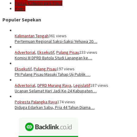
Polres Kotawaringin Timur
Kotim
Populer Sepekan
Kalimantan Tengah
361 views
Pertemuan Regional Saksi-Saksi Yehuwa 20…
Advertorial
,
Eksekutif
,
Pulang Pisau
233 views
Komisi III DPRD Batola Studi Lapangan ke…
Eksekutif
,
Pulang Pisau
197 views
PN Pulang Pisau Masuki Tahap Uji Publik …
Advertorial
,
DPRD Murung Raya
,
Legislatif
187 views
Ucapan Selamat Hari Jadi Ke-24 Kabupaten…
Polresta Palangka Raya
174 views
Diduga Edarkan Sabu, Pria 44 Tahun Diama…