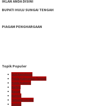
IKLAN ANDA DISINI
BUPATI HULU SUNGAI TENGAH
PIAGAM PENGHARGAAN
Topik Populer
Giat Kepolisian
Polda Kalimantan Tengah
Polda Kalteng
Bartim
Barsel
Buntok
Tamiang Layang
Sampit