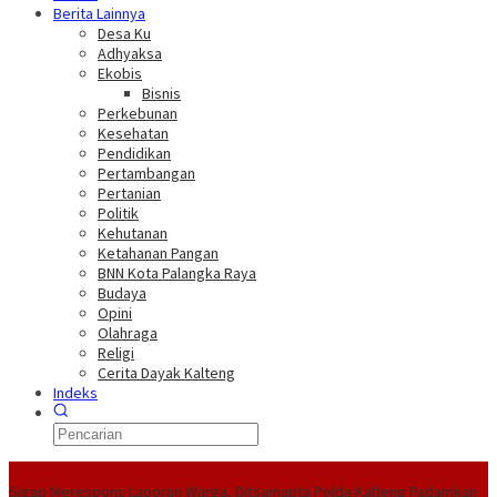
Berita Lainnya
Desa Ku
Adhyaksa
Ekobis
Bisnis
Perkebunan
Kesehatan
Pendidikan
Pertambangan
Pertanian
Politik
Kehutanan
Ketahanan Pangan
BNN Kota Palangka Raya
Budaya
Opini
Olahraga
Religi
Cerita Dayak Kalteng
Indeks
Headline
Sigap Merespons Laporan Warga, Ditsamapta Polda Kalteng Padamkan