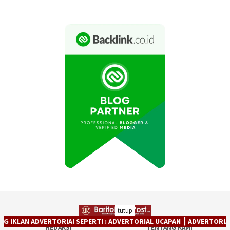
tutup
TORIAL UCAPAN ┃ ADVERTORIAL PRODUK ┃ ADVERTORIAl JASA ┃ ADVERT
REDAKSI
TENTANG KAMI