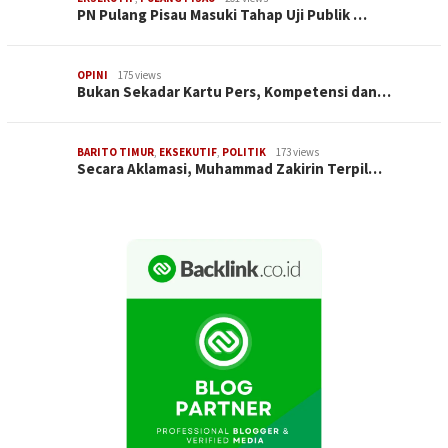
PN Pulang Pisau Masuki Tahap Uji Publik …
OPINI
175 views
Bukan Sekadar Kartu Pers, Kompetensi dan…
BARITO TIMUR
,
EKSEKUTIF
,
POLITIK
173 views
Secara Aklamasi, Muhammad Zakirin Terpil…