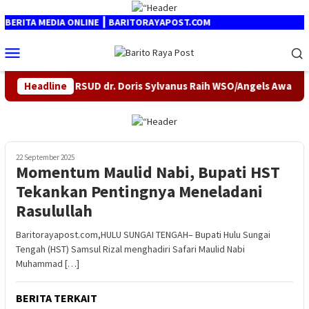
Loncat
ke
ERITA MEDIA ONLINE ┃ BARITORAYAPOST.COM
konten
Menu
Mobile
an
Headline
RSUD dr. Doris Sylvanus Raih WSO/Angels Award Plati
22 September 2025
Momentum Maulid Nabi, Bupati HST
Tekankan Pentingnya Meneladani
Rasulullah
Baritorayapost.com,HULU SUNGAI TENGAH– Bupati Hulu Sungai
Tengah (HST) Samsul Rizal menghadiri Safari Maulid Nabi
Muhammad […]
BERITA TERKAIT