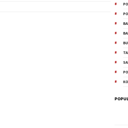
PO
PO
BA
BA
B
TA
SA
PO
KO
POPUL