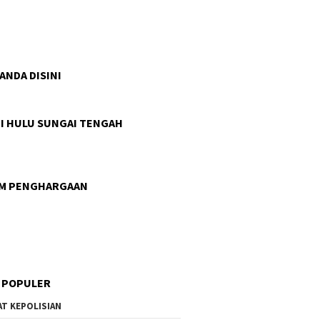
Kalteng Padamkan
Kebakaran Lahan
Ombudsman RI Mulai
Penilaian Opini Pelayanan
 ANDA DISINI
mua
Publik di Kalteng, Fokus
enuhi
Dorong Peningkatan Kualitas
Layanan
I HULU SUNGAI TENGAH
AM PENGHARGAAN
 POPULER
AT KEPOLISIAN