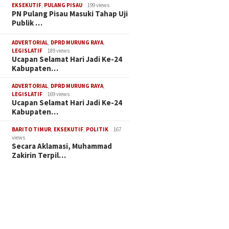
EKSEKUTIF
,
PULANG PISAU
199 views
PN Pulang Pisau Masuki Tahap Uji
Publik …
ADVERTORIAL
,
DPRD MURUNG RAYA
,
LEGISLATIF
189 views
Ucapan Selamat Hari Jadi Ke-24
Kabupaten…
ADVERTORIAL
,
DPRD MURUNG RAYA
,
LEGISLATIF
169 views
Ucapan Selamat Hari Jadi Ke-24
Kabupaten…
BARITO TIMUR
,
EKSEKUTIF
,
POLITIK
167
views
Secara Aklamasi, Muhammad
Zakirin Terpil…