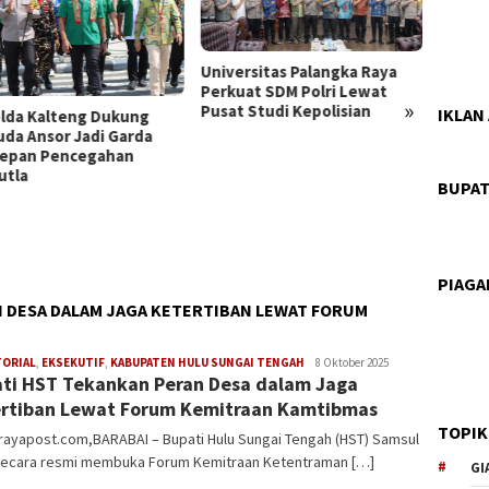
Universitas Palangka Raya
Perkuat SDM Polri Lewat
»
Pusat Studi Kepolisian
IKLAN
Pemkab HST Ajak Se
ukung
Elemen Bersinergi P
Garda
Hak Anak di Hari Anak
han
Nasional ke-42
BUPAT
PIAG
 DESA DALAM JAGA KETERTIBAN LEWAT FORUM
Mask
TORIAL
,
EKSEKUTIF
,
KABUPATEN HULU SUNGAI TENGAH
8 Oktober 2025
ti HST Tekankan Peran Desa dalam Jaga
95
rtiban Lewat Forum Kemitraan Kamtibmas
TOPIK
rayapost.com,BARABAI – Bupati Hulu Sungai Tengah (HST) Samsul
 secara resmi membuka Forum Kemitraan Ketentraman […]
GI