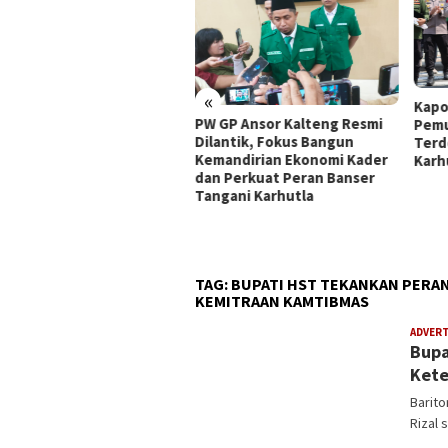
«
Kapolda Kalteng D
PW GP Ansor Kalteng Resmi
Pemuda Ansor Jadi 
Dilantik, Fokus Bangun
Terdepan Pencega
Kemandirian Ekonomi Kader
Karhutla
g Gandeng
dan Perkuat Peran Banser
 Ketahanan
Tangani Karhutla
Kader
n Karhutla
TAG:
BUPATI HST TEKANKAN PERAN
KEMITRAAN KAMTIBMAS
ADVER
Bupa
Kete
Barito
Rizal