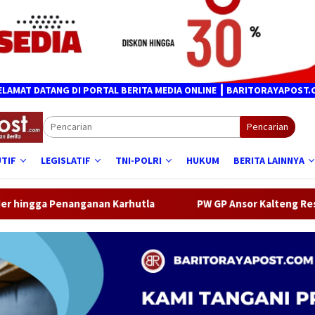
NG DI PORTAL BERITA MEDIA ONLINE ┃ BARITORAYAPOST.COM
Pencarian
TIF
LEGISLATIF
TNI-POLRI
HUKUM
BERITA LAINNYA
n Karhutla
PW GP Ansor Kalteng Resmi Dilantik, Fokus 