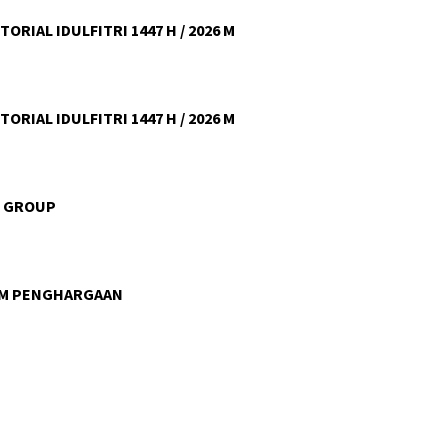
ORIAL IDULFITRI 1447 H / 2026 M
ORIAL IDULFITRI 1447 H / 2026 M
U GROUP
AM PENGHARGAAN
Sigap Merespons Lapo
Warga, Ditsamapta Pol