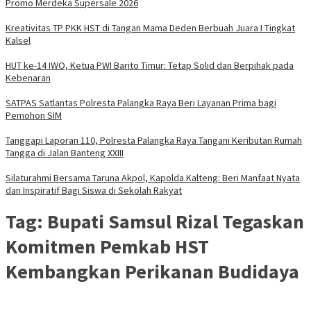
Promo Merdeka Supersale 2026
Kreativitas TP PKK HST di Tangan Mama Deden Berbuah Juara I Tingkat
Kalsel
HUT ke-14 IWO, Ketua PWI Barito Timur: Tetap Solid dan Berpihak pada
Kebenaran
SATPAS Satlantas Polresta Palangka Raya Beri Layanan Prima bagi
Pemohon SIM
Tanggapi Laporan 110, Polresta Palangka Raya Tangani Keributan Rumah
Tangga di Jalan Banteng XXIII
Silaturahmi Bersama Taruna Akpol, Kapolda Kalteng: Beri Manfaat Nyata
dan Inspiratif Bagi Siswa di Sekolah Rakyat
Tag:
Bupati Samsul Rizal Tegaskan
Komitmen Pemkab HST
Kembangkan Perikanan Budidaya