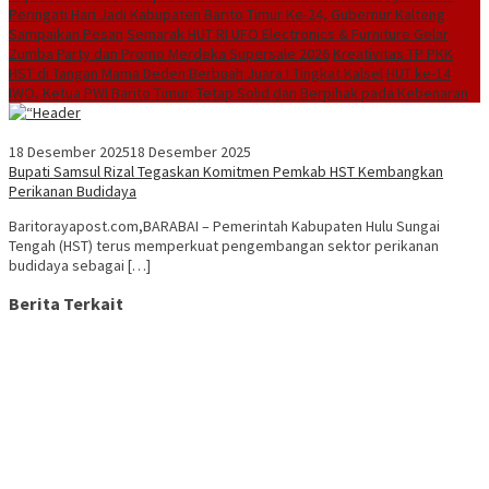
Peringati Hari Jadi Kabupaten Barito Timur Ke-24, Gubernur Kalteng
Sampaikan Pesan
Semarak HUT RI UFO Electronics & Furniture Gelar
Zumba Party dan Promo Merdeka Supersale 2026
Kreativitas TP PKK
HST di Tangan Mama Deden Berbuah Juara I Tingkat Kalsel
HUT ke-14
IWO, Ketua PWI Barito Timur: Tetap Solid dan Berpihak pada Kebenaran
18 Desember 2025
18 Desember 2025
Bupati Samsul Rizal Tegaskan Komitmen Pemkab HST Kembangkan
Perikanan Budidaya
Baritorayapost.com,BARABAI – Pemerintah Kabupaten Hulu Sungai
Tengah (HST) terus memperkuat pengembangan sektor perikanan
budidaya sebagai […]
Berita Terkait