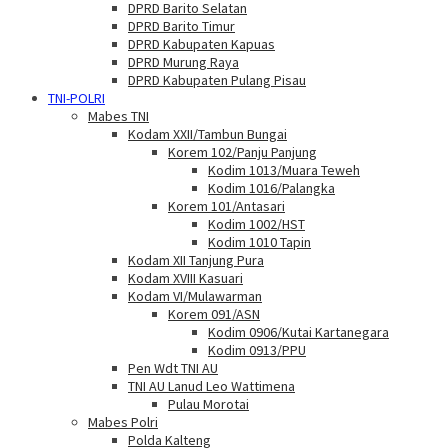
DPRD Barito Selatan
DPRD Barito Timur
DPRD Kabupaten Kapuas
DPRD Murung Raya
DPRD Kabupaten Pulang Pisau
TNI-POLRI
Mabes TNI
Kodam XXII/Tambun Bungai
Korem 102/Panju Panjung
Kodim 1013/Muara Teweh
Kodim 1016/Palangka
Korem 101/Antasari
Kodim 1002/HST
Kodim 1010 Tapin
Kodam XII Tanjung Pura
Kodam XVIII Kasuari
Kodam VI/Mulawarman
Korem 091/ASN
Kodim 0906/Kutai Kartanegara
Kodim 0913/PPU
Pen Wdt TNI AU
TNI AU Lanud Leo Wattimena
Pulau Morotai
Mabes Polri
Polda Kalteng