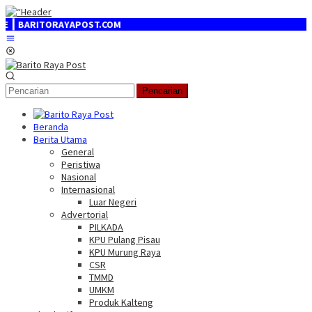
Loncat
ke
OST.COM
konten
Menu
Mobile
Pencarian
Beranda
Berita Utama
General
Peristiwa
Nasional
Internasional
Luar Negeri
Advertorial
PILKADA
KPU Pulang Pisau
KPU Murung Raya
CSR
TMMD
UMKM
Produk Kalteng