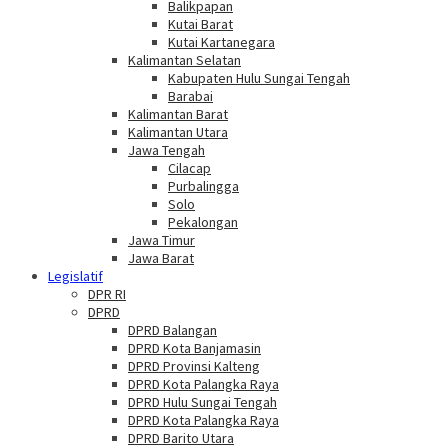
Balikpapan
Kutai Barat
Kutai Kartanegara
Kalimantan Selatan
Kabupaten Hulu Sungai Tengah
Barabai
Kalimantan Barat
Kalimantan Utara
Jawa Tengah
Cilacap
Purbalingga
Solo
Pekalongan
Jawa Timur
Jawa Barat
Legislatif
DPR RI
DPRD
DPRD Balangan
DPRD Kota Banjamasin
DPRD Provinsi Kalteng
DPRD Kota Palangka Raya
DPRD Hulu Sungai Tengah
DPRD Kota Palangka Raya
DPRD Barito Utara