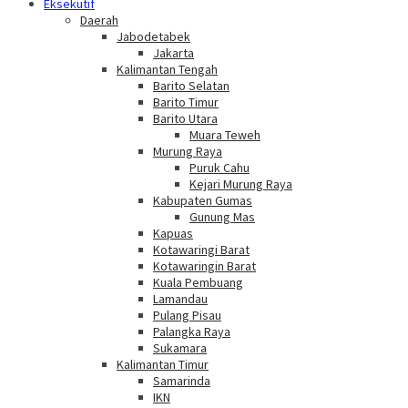
Eksekutif
Daerah
Jabodetabek
Jakarta
Kalimantan Tengah
Barito Selatan
Barito Timur
Barito Utara
Muara Teweh
Murung Raya
Puruk Cahu
Kejari Murung Raya
Kabupaten Gumas
Gunung Mas
Kapuas
Kotawaringi Barat
Kotawaringin Barat
Kuala Pembuang
Lamandau
Pulang Pisau
Palangka Raya
Sukamara
Kalimantan Timur
Samarinda
IKN