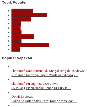
Topik Populer
Giat Kepolisian
Polda Kalimantan Tengah
Polda Kalteng
Bartim
Barsel
Buntok
Tamiang Layang
Sampit
Polres Kotawaringin Timur
Kotim
Populer Sepekan
Eksekutif
,
Kabupaten Hulu Sungai Tengah
345 views
Turnamen Kemboja Cup di Pandawan diharap…
Eksekutif
,
Pulang Pisau
203 views
PN Pulang Pisau Masuki Tahap Uji Publik …
Opini
183 views
Bukan Sekadar Kartu Pers, Kompetensi dan…