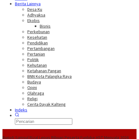
Berita Lainnya
Desa Ku
Adhyaksa
Ekobis
Bisnis
Perkebunan
Kesehatan
Pendidikan
Pertambangan
Pertanian
Politik
Kehutanan
Ketahanan Pangan
BNN Kota Palangka Raya
Budaya
Opini
Olahraga
Religi
Cerita Dayak Kalteng
Indeks
Headline
Bupati Samsul Rizal Lepas Ribuan Peserta Funbike HST Menyala 2026