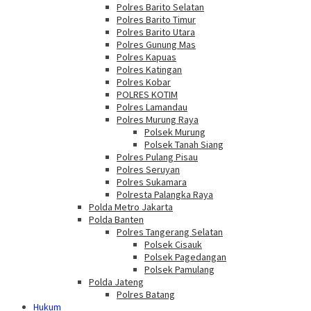
Polres Barito Selatan
Polres Barito Timur
Polres Barito Utara
Polres Gunung Mas
Polres Kapuas
Polres Katingan
Polres Kobar
POLRES KOTIM
Polres Lamandau
Polres Murung Raya
Polsek Murung
Polsek Tanah Siang
Polres Pulang Pisau
Polres Seruyan
Polres Sukamara
Polresta Palangka Raya
Polda Metro Jakarta
Polda Banten
Polres Tangerang Selatan
Polsek Cisauk
Polsek Pagedangan
Polsek Pamulang
Polda Jateng
Polres Batang
Hukum