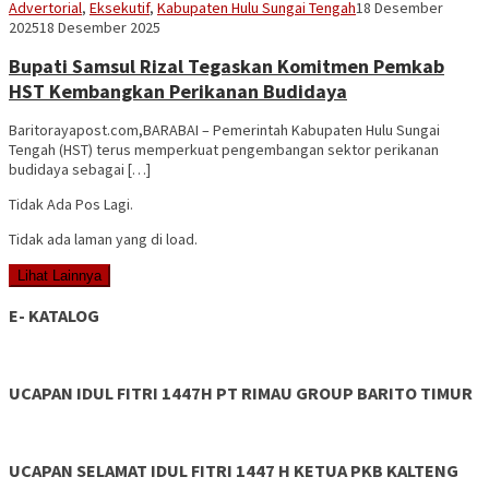
Vananta
Advertorial
,
Eksekutif
,
Kabupaten Hulu Sungai Tengah
18 Desember
3264
2025
18 Desember 2025
Bupati Samsul Rizal Tegaskan Komitmen Pemkab
HST Kembangkan Perikanan Budidaya
Baritorayapost.com,BARABAI – Pemerintah Kabupaten Hulu Sungai
Tengah (HST) terus memperkuat pengembangan sektor perikanan
budidaya sebagai […]
Tidak Ada Pos Lagi.
Tidak ada laman yang di load.
Lihat Lainnya
E- KATALOG
UCAPAN IDUL FITRI 1447H PT RIMAU GROUP BARITO TIMUR
UCAPAN SELAMAT IDUL FITRI 1447 H KETUA PKB KALTENG