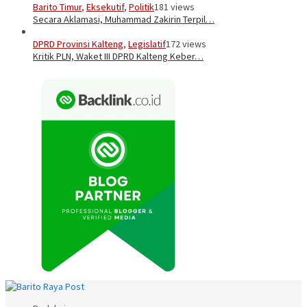
Barito Timur
,
Eksekutif
,
Politik
181 views
Secara Aklamasi, Muhammad Zakirin Terpil…
DPRD Provinsi Kalteng
,
Legislatif
172 views
Kritik PLN, Waket III DPRD Kalteng Keber…