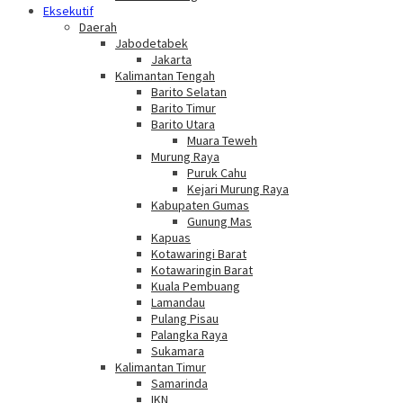
Eksekutif
Daerah
Jabodetabek
Jakarta
Kalimantan Tengah
Barito Selatan
Barito Timur
Barito Utara
Muara Teweh
Murung Raya
Puruk Cahu
Kejari Murung Raya
Kabupaten Gumas
Gunung Mas
Kapuas
Kotawaringi Barat
Kotawaringin Barat
Kuala Pembuang
Lamandau
Pulang Pisau
Palangka Raya
Sukamara
Kalimantan Timur
Samarinda
IKN