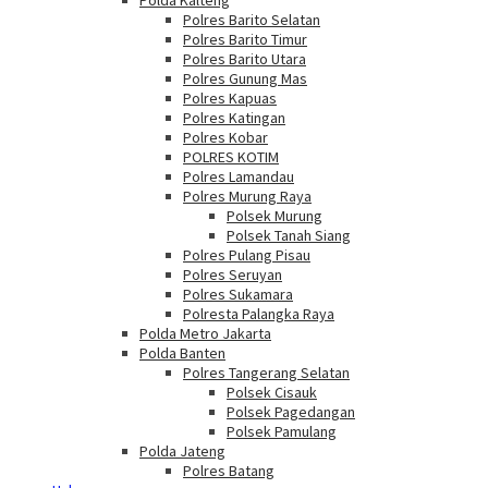
Polda Kalteng
Polres Barito Selatan
Polres Barito Timur
Polres Barito Utara
Polres Gunung Mas
Polres Kapuas
Polres Katingan
Polres Kobar
POLRES KOTIM
Polres Lamandau
Polres Murung Raya
Polsek Murung
Polsek Tanah Siang
Polres Pulang Pisau
Polres Seruyan
Polres Sukamara
Polresta Palangka Raya
Polda Metro Jakarta
Polda Banten
Polres Tangerang Selatan
Polsek Cisauk
Polsek Pagedangan
Polsek Pamulang
Polda Jateng
Polres Batang