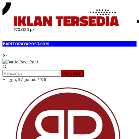
Loncat
ke
konten
OST.COM
Menu
Mobile
Pencarian
Minggu, 9 Agustus 2026