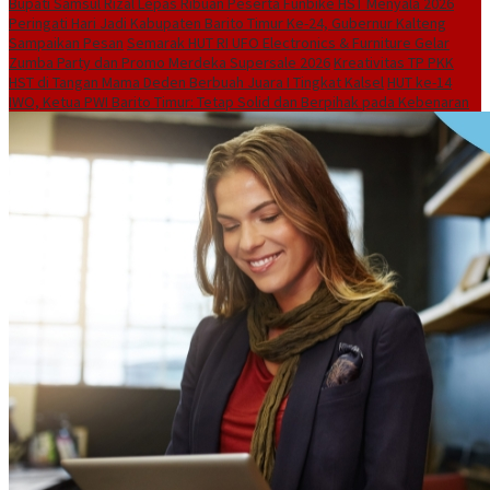
Bupati Samsul Rizal Lepas Ribuan Peserta Funbike HST Menyala 2026
Peringati Hari Jadi Kabupaten Barito Timur Ke-24, Gubernur Kalteng
Sampaikan Pesan
Semarak HUT RI UFO Electronics & Furniture Gelar
Zumba Party dan Promo Merdeka Supersale 2026
Kreativitas TP PKK
HST di Tangan Mama Deden Berbuah Juara I Tingkat Kalsel
HUT ke-14
IWO, Ketua PWI Barito Timur: Tetap Solid dan Berpihak pada Kebenaran