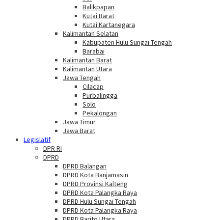
Balikpapan
Kutai Barat
Kutai Kartanegara
Kalimantan Selatan
Kabupaten Hulu Sungai Tengah
Barabai
Kalimantan Barat
Kalimantan Utara
Jawa Tengah
Cilacap
Purbalingga
Solo
Pekalongan
Jawa Timur
Jawa Barat
Legislatif
DPR RI
DPRD
DPRD Balangan
DPRD Kota Banjamasin
DPRD Provinsi Kalteng
DPRD Kota Palangka Raya
DPRD Hulu Sungai Tengah
DPRD Kota Palangka Raya
DPRD Barito Utara