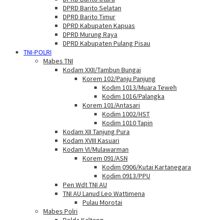
DPRD Barito Selatan
DPRD Barito Timur
DPRD Kabupaten Kapuas
DPRD Murung Raya
DPRD Kabupaten Pulang Pisau
TNI-POLRI
Mabes TNI
Kodam XXII/Tambun Bungai
Korem 102/Panju Panjung
Kodim 1013/Muara Teweh
Kodim 1016/Palangka
Korem 101/Antasari
Kodim 1002/HST
Kodim 1010 Tapin
Kodam XII Tanjung Pura
Kodam XVIII Kasuari
Kodam VI/Mulawarman
Korem 091/ASN
Kodim 0906/Kutai Kartanegara
Kodim 0913/PPU
Pen Wdt TNI AU
TNI AU Lanud Leo Wattimena
Pulau Morotai
Mabes Polri