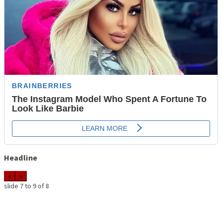
Headline
«
»
slide
7 to 9
of 8