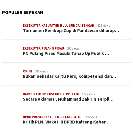
POPULER SEPEKAN
EKSEKUTIF
,
KABUPATEN HULU SUNGAI TENGAH
323 views
Turnamen Kemboja Cup di Pandawan diharap…
EKSEKUTIF
,
PULANG PISAU
203 views
PN Pulang Pisau Masuki Tahap Uji Publik …
OPINI
181 views
Bukan Sekadar Kartu Pers, Kompetensi dan…
BARITO TIMUR
,
EKSEKUTIF
,
POLITIK
177 views
Secara Aklamasi, Muhammad Zakirin Terpil…
DPRD PROVINSI KALTENG
,
LEGISLATIF
170 views
Kritik PLN, Waket III DPRD Kalteng Keber…