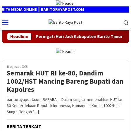
Loncat
ke
TA MEDIA ONLINE ┃ BARITORAYAPOST.COM
konten
Menu
Mobile
2026
Headline
Peringati Hari Jadi Kabupaten Barito Timur Ke-24, 
18 Agustus 2025
Semarak HUT RI ke-80, Dandim
1002/HST Mancing Bareng Bupati dan
Kapolres
baritorayapost.com,BARABAI – Dalam rangka memeriahkan HUT ke-
80 Kemerdekaan Republik Indonesia, Komandan Kodim 1002/Hulu
Sungai Tengah […]
BERITA TERKAIT