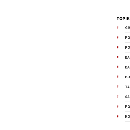
TOPIK
GI
PO
PO
BA
BA
B
TA
SA
PO
KO