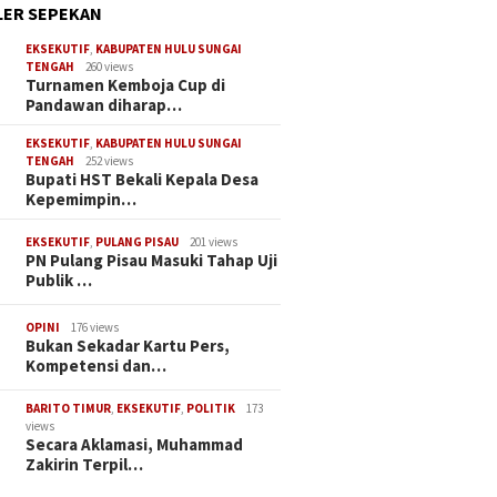
ER SEPEKAN
EKSEKUTIF
,
KABUPATEN HULU SUNGAI
TENGAH
260 views
Turnamen Kemboja Cup di
Pandawan diharap…
EKSEKUTIF
,
KABUPATEN HULU SUNGAI
TENGAH
252 views
Bupati HST Bekali Kepala Desa
Kepemimpin…
EKSEKUTIF
,
PULANG PISAU
201 views
PN Pulang Pisau Masuki Tahap Uji
Publik …
OPINI
176 views
Bukan Sekadar Kartu Pers,
Kompetensi dan…
BARITO TIMUR
,
EKSEKUTIF
,
POLITIK
173
views
Secara Aklamasi, Muhammad
Zakirin Terpil…