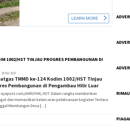
ADVERT
ADVERT
IM 1002/HST TINJAU PROGRES PEMBANGUNAN DI
ADVERT
dminbrp
28 Mei 2025
atgas TMMD ke-124 Kodim 1002/HST Tinjau
res Pembangunan di Pengambau Hilir Luar
RIMA
orayapost.com,HARUYAN, HST- Dalam rangka memberikan
gat dan memastikan kelancaran pelaksanaan kegiatan Tentara
ggal Membangun Desa […]
PIAG