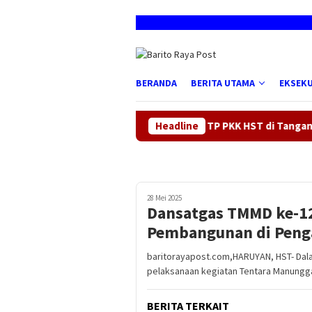
Loncat
ke
konten
BERANDA
BERITA UTAMA
EKSEKU
Kreativitas TP PKK HST di Tangan Mama Deden 
Headline
28 Mei 2025
Dansatgas TMMD ke-12
Pembangunan di Penga
baritorayapost.com,HARUYAN, HST- Da
pelaksanaan kegiatan Tentara Manung
BERITA TERKAIT