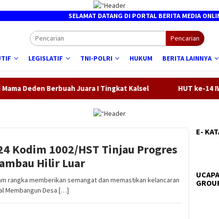
SELAMAT DATANG DI PORTAL BERITA MEDIA ONLINE ┃ B
Pencarian
TIF
LEGISLATIF
TNI-POLRI
HUKUM
BERITA LAINNYA
Berbuah Juara I Tingkat Kalsel
HUT ke-14 IWO, Ketua PWI
E- KA
4 Kodim 1002/HST Tinjau Progres
mbau Hilir Luar
UCAPA
lam rangka memberikan semangat dan memastikan kelancaran
GROUP
gal Membangun Desa […]