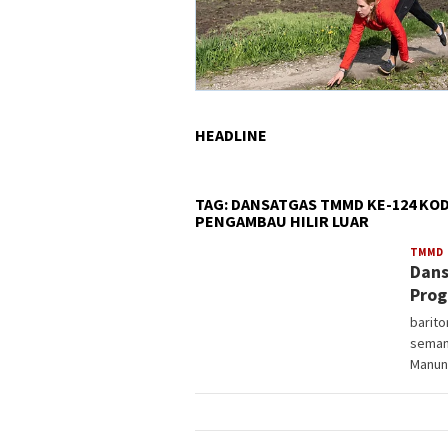
HEADLINE
TAG:
DANSATGAS TMMD KE-124 KOD
PENGAMBAU HILIR LUAR
a
TMMD
Dans
Prog
barit
seman
Manun