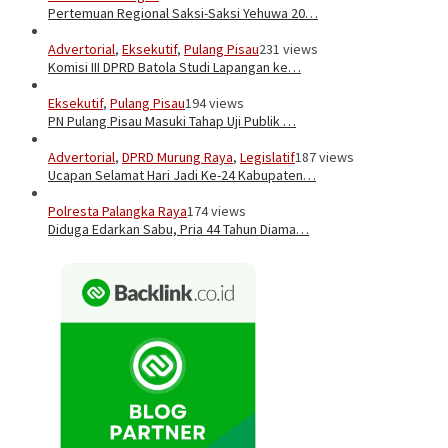
Pertemuan Regional Saksi-Saksi Yehuwa 20…
Advertorial
,
Eksekutif
,
Pulang Pisau
231 views
Komisi III DPRD Batola Studi Lapangan ke…
Eksekutif
,
Pulang Pisau
194 views
PN Pulang Pisau Masuki Tahap Uji Publik …
Advertorial
,
DPRD Murung Raya
,
Legislatif
187 views
Ucapan Selamat Hari Jadi Ke-24 Kabupaten…
Polresta Palangka Raya
174 views
Diduga Edarkan Sabu, Pria 44 Tahun Diama…