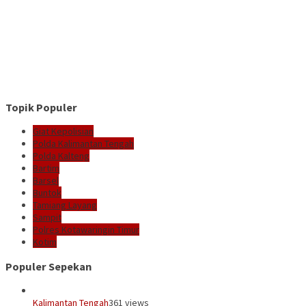
Topik Populer
Giat Kepolisian
Polda Kalimantan Tengah
Polda Kalteng
Bartim
Barsel
Buntok
Tamiang Layang
Sampit
Polres Kotawaringin Timur
Kotim
Populer Sepekan
Kalimantan Tengah
361 views