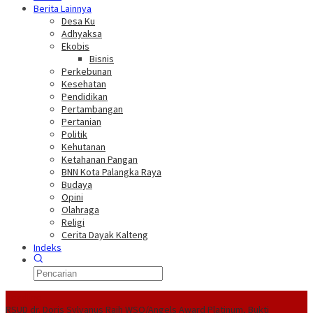
Berita Lainnya
Desa Ku
Adhyaksa
Ekobis
Bisnis
Perkebunan
Kesehatan
Pendidikan
Pertambangan
Pertanian
Politik
Kehutanan
Ketahanan Pangan
BNN Kota Palangka Raya
Budaya
Opini
Olahraga
Religi
Cerita Dayak Kalteng
Indeks
Headline
RSUD dr. Doris Sylvanus Raih WSO/Angels Award Platinum, Bukti