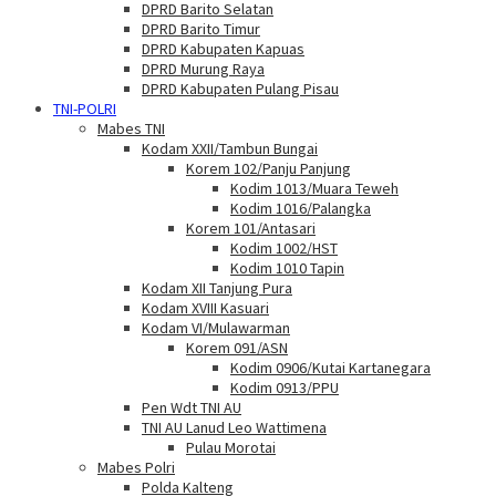
DPRD Barito Selatan
DPRD Barito Timur
DPRD Kabupaten Kapuas
DPRD Murung Raya
DPRD Kabupaten Pulang Pisau
TNI-POLRI
Mabes TNI
Kodam XXII/Tambun Bungai
Korem 102/Panju Panjung
Kodim 1013/Muara Teweh
Kodim 1016/Palangka
Korem 101/Antasari
Kodim 1002/HST
Kodim 1010 Tapin
Kodam XII Tanjung Pura
Kodam XVIII Kasuari
Kodam VI/Mulawarman
Korem 091/ASN
Kodim 0906/Kutai Kartanegara
Kodim 0913/PPU
Pen Wdt TNI AU
TNI AU Lanud Leo Wattimena
Pulau Morotai
Mabes Polri
Polda Kalteng