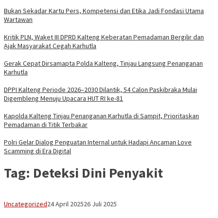
Bukan Sekadar Kartu Pers, Kompetensi dan Etika Jadi Fondasi Utama
Wartawan
Kritik PLN, Waket III DPRD Kalteng Keberatan Pemadaman Bergilir dan
Ajak Masyarakat Cegah Karhutla
Gerak Cepat Dirsamapta Polda Kalteng, Tinjau Langsung Penanganan
Karhutla
DPPI Kalteng Periode 2026–2030 Dilantik, 54 Calon Paskibraka Mulai
Digembleng Menuju Upacara HUT RI ke-81
Kapolda Kalteng Tinjau Penanganan Karhutla di Sampit, Prioritaskan
Pemadaman di Titik Terbakar
Polri Gelar Dialog Penguatan Internal untuk Hadapi Ancaman Love
Scamming di Era Digital
Tag:
Deteksi Dini Penyakit
adminbrp
Uncategorized
24 April 2025
26 Juli 2025