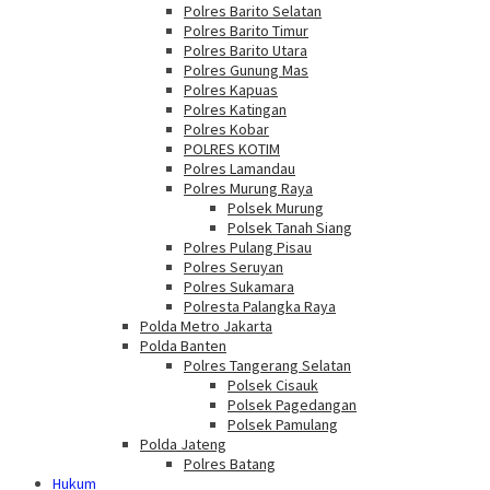
Polres Barito Selatan
Polres Barito Timur
Polres Barito Utara
Polres Gunung Mas
Polres Kapuas
Polres Katingan
Polres Kobar
POLRES KOTIM
Polres Lamandau
Polres Murung Raya
Polsek Murung
Polsek Tanah Siang
Polres Pulang Pisau
Polres Seruyan
Polres Sukamara
Polresta Palangka Raya
Polda Metro Jakarta
Polda Banten
Polres Tangerang Selatan
Polsek Cisauk
Polsek Pagedangan
Polsek Pamulang
Polda Jateng
Polres Batang
Hukum