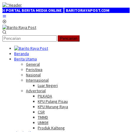
Loncat
ke
TAL BERITA MEDIA ONLINE ┃ BARITORAYAPOST.COM
konten
Menu
Mobile
Pencarian
Beranda
Berita Utama
General
Peristiwa
Nasional
Internasional
Luar Negeri
Advertorial
PILKADA
KPU Pulang Pisau
KPU Murung Raya
CSR
TMMD
UMKM
Produk Kalteng