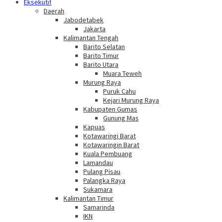
Eksekutif
Daerah
Jabodetabek
Jakarta
Kalimantan Tengah
Barito Selatan
Barito Timur
Barito Utara
Muara Teweh
Murung Raya
Puruk Cahu
Kejari Murung Raya
Kabupaten Gumas
Gunung Mas
Kapuas
Kotawaringi Barat
Kotawaringin Barat
Kuala Pembuang
Lamandau
Pulang Pisau
Palangka Raya
Sukamara
Kalimantan Timur
Samarinda
IKN