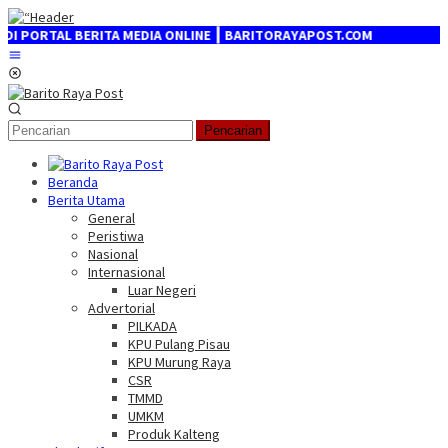
Loncat
ke
TA MEDIA ONLINE ┃ BARITORAYAPOST.COM
konten
Menu
Mobile
Pencarian
Beranda
Berita Utama
General
Peristiwa
Nasional
Internasional
Luar Negeri
Advertorial
PILKADA
KPU Pulang Pisau
KPU Murung Raya
CSR
TMMD
UMKM
Produk Kalteng