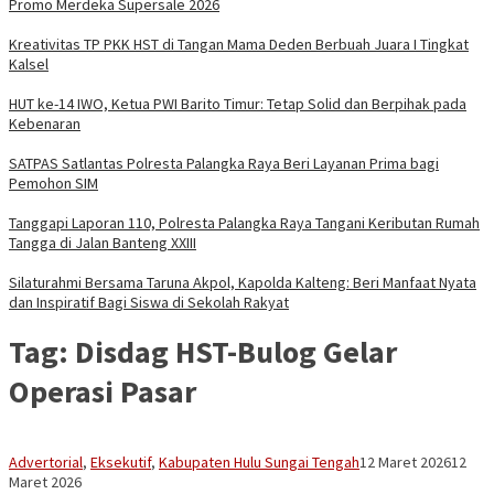
Promo Merdeka Supersale 2026
Kreativitas TP PKK HST di Tangan Mama Deden Berbuah Juara I Tingkat
Kalsel
HUT ke-14 IWO, Ketua PWI Barito Timur: Tetap Solid dan Berpihak pada
Kebenaran
SATPAS Satlantas Polresta Palangka Raya Beri Layanan Prima bagi
Pemohon SIM
Tanggapi Laporan 110, Polresta Palangka Raya Tangani Keributan Rumah
Tangga di Jalan Banteng XXIII
Silaturahmi Bersama Taruna Akpol, Kapolda Kalteng: Beri Manfaat Nyata
dan Inspiratif Bagi Siswa di Sekolah Rakyat
Tag:
Disdag HST-Bulog Gelar
Operasi Pasar
Vananta
Advertorial
,
Eksekutif
,
Kabupaten Hulu Sungai Tengah
12 Maret 2026
12
3264
Maret 2026