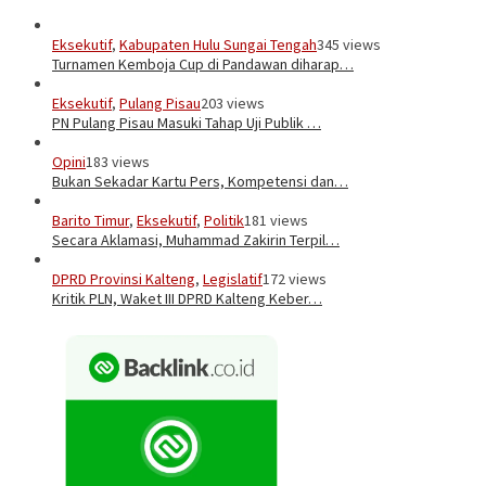
Eksekutif
,
Kabupaten Hulu Sungai Tengah
345 views
Turnamen Kemboja Cup di Pandawan diharap…
Eksekutif
,
Pulang Pisau
203 views
PN Pulang Pisau Masuki Tahap Uji Publik …
Opini
183 views
Bukan Sekadar Kartu Pers, Kompetensi dan…
Barito Timur
,
Eksekutif
,
Politik
181 views
Secara Aklamasi, Muhammad Zakirin Terpil…
DPRD Provinsi Kalteng
,
Legislatif
172 views
Kritik PLN, Waket III DPRD Kalteng Keber…