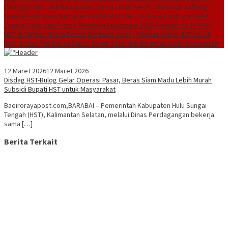
Peringati Hari Jadi Kabupaten Barito Timur Ke-24, Gubernur Kalteng
Sampaikan Pesan
Semarak HUT RI UFO Electronics & Furniture Gelar
Zumba Party dan Promo Merdeka Supersale 2026
Kreativitas TP PKK
HST di Tangan Mama Deden Berbuah Juara I Tingkat Kalsel
HUT ke-14
IWO, Ketua PWI Barito Timur: Tetap Solid dan Berpihak pada Kebenaran
12 Maret 2026
12 Maret 2026
Disdag HST-Bulog Gelar Operasi Pasar, Beras Siam Madu Lebih Murah
Subsidi Bupati HST untuk Masyarakat
Baeirorayapost.com,BARABAI – Pemerintah Kabupaten Hulu Sungai
Tengah (HST), Kalimantan Selatan, melalui Dinas Perdagangan bekerja
sama […]
Berita Terkait