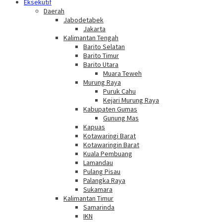
Eksekutif
Daerah
Jabodetabek
Jakarta
Kalimantan Tengah
Barito Selatan
Barito Timur
Barito Utara
Muara Teweh
Murung Raya
Puruk Cahu
Kejari Murung Raya
Kabupaten Gumas
Gunung Mas
Kapuas
Kotawaringi Barat
Kotawaringin Barat
Kuala Pembuang
Lamandau
Pulang Pisau
Palangka Raya
Sukamara
Kalimantan Timur
Samarinda
IKN