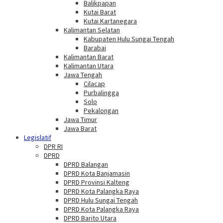
Balikpapan
Kutai Barat
Kutai Kartanegara
Kalimantan Selatan
Kabupaten Hulu Sungai Tengah
Barabai
Kalimantan Barat
Kalimantan Utara
Jawa Tengah
Cilacap
Purbalingga
Solo
Pekalongan
Jawa Timur
Jawa Barat
Legislatif
DPR RI
DPRD
DPRD Balangan
DPRD Kota Banjamasin
DPRD Provinsi Kalteng
DPRD Kota Palangka Raya
DPRD Hulu Sungai Tengah
DPRD Kota Palangka Raya
DPRD Barito Utara