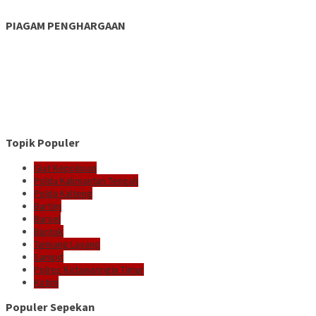
PIAGAM PENGHARGAAN
Topik Populer
Giat Kepolisian
Polda Kalimantan Tengah
Polda Kalteng
Bartim
Barsel
Buntok
Tamiang Layang
Sampit
Polres Kotawaringin Timur
Kotim
Populer Sepekan