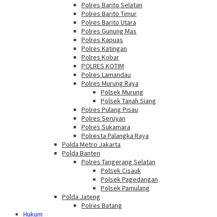
Polres Barito Selatan
Polres Barito Timur
Polres Barito Utara
Polres Gunung Mas
Polres Kapuas
Polres Katingan
Polres Kobar
POLRES KOTIM
Polres Lamandau
Polres Murung Raya
Polsek Murung
Polsek Tanah Siang
Polres Pulang Pisau
Polres Seruyan
Polres Sukamara
Polresta Palangka Raya
Polda Metro Jakarta
Polda Banten
Polres Tangerang Selatan
Polsek Cisauk
Polsek Pagedangan
Polsek Pamulang
Polda Jateng
Polres Batang
Hukum