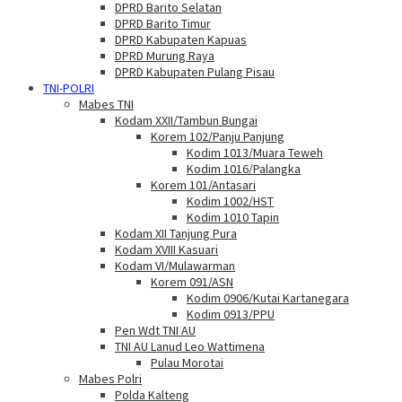
DPRD Barito Selatan
DPRD Barito Timur
DPRD Kabupaten Kapuas
DPRD Murung Raya
DPRD Kabupaten Pulang Pisau
TNI-POLRI
Mabes TNI
Kodam XXII/Tambun Bungai
Korem 102/Panju Panjung
Kodim 1013/Muara Teweh
Kodim 1016/Palangka
Korem 101/Antasari
Kodim 1002/HST
Kodim 1010 Tapin
Kodam XII Tanjung Pura
Kodam XVIII Kasuari
Kodam VI/Mulawarman
Korem 091/ASN
Kodim 0906/Kutai Kartanegara
Kodim 0913/PPU
Pen Wdt TNI AU
TNI AU Lanud Leo Wattimena
Pulau Morotai
Mabes Polri
Polda Kalteng