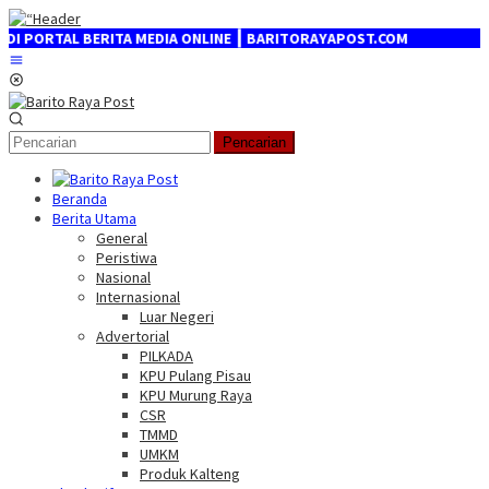
Loncat
ke
ORTAL BERITA MEDIA ONLINE ┃ BARITORAYAPOST.COM
konten
Menu
Mobile
Pencarian
Beranda
Berita Utama
General
Peristiwa
Nasional
Internasional
Luar Negeri
Advertorial
PILKADA
KPU Pulang Pisau
KPU Murung Raya
CSR
TMMD
UMKM
Produk Kalteng