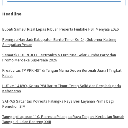
Headline
Bupati Samsul Rizal Lepas Ribuan Peserta Funbike HST Menyala 2026
Peringati Hari Jadi Kabupaten Barito Timur Ke-24, Gubernur Kalteng
Sampaikan Pesan
Semarak HUT RI UFO Electronics & Furniture Gelar Zumba Party dan
Promo Merdeka Supersale 2026
Kreativitas TP PKK HST di Tangan Mama Deden Berbuah Juara I Tingkat
Kalsel
HUT ke-14 IWO, Ketua PWI Barito Timur: Tetap Solid dan Berpihak pada
Kebenaran
SATPAS Satlantas Polresta Palangka Raya Beri Layanan Prima bagi
Pemohon SIM
Tanggapi Laporan 110, Polresta Palangka Raya Tangani Keributan Rumah
Tangga di Jalan Banteng XXIII