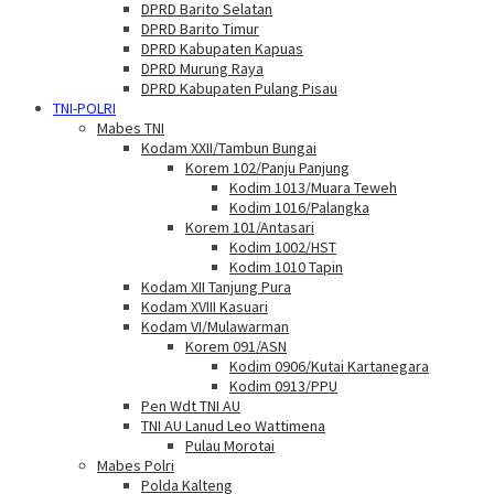
DPRD Barito Selatan
DPRD Barito Timur
DPRD Kabupaten Kapuas
DPRD Murung Raya
DPRD Kabupaten Pulang Pisau
TNI-POLRI
Mabes TNI
Kodam XXII/Tambun Bungai
Korem 102/Panju Panjung
Kodim 1013/Muara Teweh
Kodim 1016/Palangka
Korem 101/Antasari
Kodim 1002/HST
Kodim 1010 Tapin
Kodam XII Tanjung Pura
Kodam XVIII Kasuari
Kodam VI/Mulawarman
Korem 091/ASN
Kodim 0906/Kutai Kartanegara
Kodim 0913/PPU
Pen Wdt TNI AU
TNI AU Lanud Leo Wattimena
Pulau Morotai
Mabes Polri
Polda Kalteng