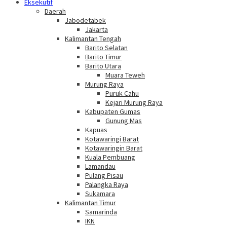
Eksekutif
Daerah
Jabodetabek
Jakarta
Kalimantan Tengah
Barito Selatan
Barito Timur
Barito Utara
Muara Teweh
Murung Raya
Puruk Cahu
Kejari Murung Raya
Kabupaten Gumas
Gunung Mas
Kapuas
Kotawaringi Barat
Kotawaringin Barat
Kuala Pembuang
Lamandau
Pulang Pisau
Palangka Raya
Sukamara
Kalimantan Timur
Samarinda
IKN