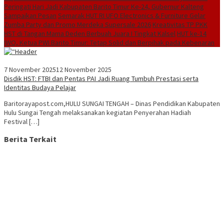
Peringati Hari Jadi Kabupaten Barito Timur Ke-24, Gubernur Kalteng
Sampaikan Pesan
Semarak HUT RI UFO Electronics & Furniture Gelar
Zumba Party dan Promo Merdeka Supersale 2026
Kreativitas TP PKK
HST di Tangan Mama Deden Berbuah Juara I Tingkat Kalsel
HUT ke-14
IWO, Ketua PWI Barito Timur: Tetap Solid dan Berpihak pada Kebenaran
7 November 2025
12 November 2025
Disdik HST: FTBI dan Pentas PAI Jadi Ruang Tumbuh Prestasi serta
Identitas Budaya Pelajar
Baritorayapost.com,HULU SUNGAI TENGAH – Dinas Pendidikan Kabupaten
Hulu Sungai Tengah melaksanakan kegiatan Penyerahan Hadiah
Festival […]
Berita Terkait