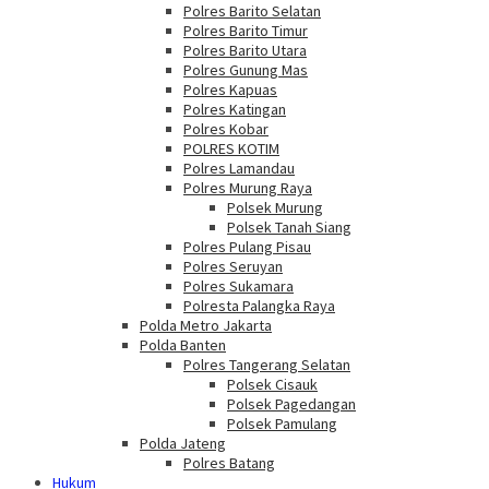
Polres Barito Selatan
Polres Barito Timur
Polres Barito Utara
Polres Gunung Mas
Polres Kapuas
Polres Katingan
Polres Kobar
POLRES KOTIM
Polres Lamandau
Polres Murung Raya
Polsek Murung
Polsek Tanah Siang
Polres Pulang Pisau
Polres Seruyan
Polres Sukamara
Polresta Palangka Raya
Polda Metro Jakarta
Polda Banten
Polres Tangerang Selatan
Polsek Cisauk
Polsek Pagedangan
Polsek Pamulang
Polda Jateng
Polres Batang
Hukum