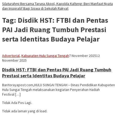
Silaturahmi Bersama Taruna Akpol, Kapolda Kalteng: Beri Manfaat Nyata
dan Inspiratif Bagi Siswa di Sekolah Rakyat
Tag:
Disdik HST: FTBI dan Pentas
PAI Jadi Ruang Tumbuh Prestasi
serta Identitas Budaya Pelajar
Mask
Advertorial
,
Kabupaten Hulu Sungai Tengah
7 November 2025
12
95
November 2025
Disdik HST: FTBI dan Pentas PAI Jadi Ruang Tumbuh
Prestasi serta Identitas Budaya Pelajar
Baritorayapost.com,HULU SUNGAI TENGAH – Dinas Pendidikan Kabupaten
Hulu Sungai Tengah melaksanakan kegiatan Penyerahan Hadiah
Festival […]
Tidak Ada Pos Lagi.
Tidak ada laman yang di load.