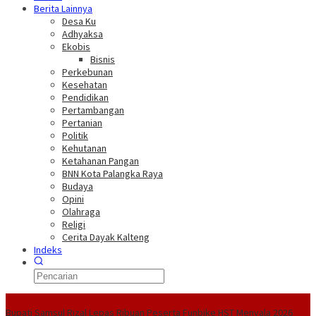
Berita Lainnya
Desa Ku
Adhyaksa
Ekobis
Bisnis
Perkebunan
Kesehatan
Pendidikan
Pertambangan
Pertanian
Politik
Kehutanan
Ketahanan Pangan
BNN Kota Palangka Raya
Budaya
Opini
Olahraga
Religi
Cerita Dayak Kalteng
Indeks
Headline
Bupati Samsul Rizal Lepas Ribuan Peserta Funbike HST Menyala 2026