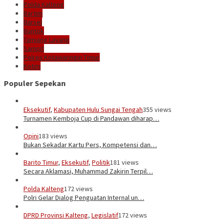
Polda Kalteng
Bartim
Barsel
Buntok
Tamiang Layang
Sampit
Polres Kotawaringin Timur
Kotim
Populer Sepekan
Eksekutif
,
Kabupaten Hulu Sungai Tengah
355 views
Turnamen Kemboja Cup di Pandawan diharap…
Opini
183 views
Bukan Sekadar Kartu Pers, Kompetensi dan…
Barito Timur
,
Eksekutif
,
Politik
181 views
Secara Aklamasi, Muhammad Zakirin Terpil…
Polda Kalteng
172 views
Polri Gelar Dialog Penguatan Internal un…
DPRD Provinsi Kalteng
,
Legislatif
172 views