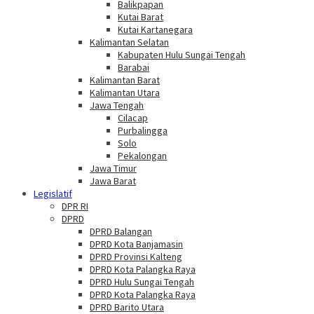
Balikpapan
Kutai Barat
Kutai Kartanegara
Kalimantan Selatan
Kabupaten Hulu Sungai Tengah
Barabai
Kalimantan Barat
Kalimantan Utara
Jawa Tengah
Cilacap
Purbalingga
Solo
Pekalongan
Jawa Timur
Jawa Barat
Legislatif
DPR RI
DPRD
DPRD Balangan
DPRD Kota Banjamasin
DPRD Provinsi Kalteng
DPRD Kota Palangka Raya
DPRD Hulu Sungai Tengah
DPRD Kota Palangka Raya
DPRD Barito Utara