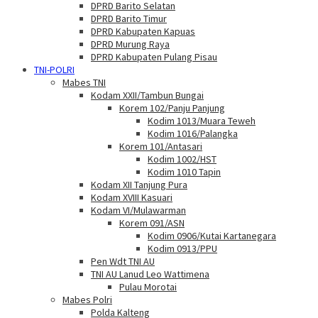
DPRD Barito Selatan
DPRD Barito Timur
DPRD Kabupaten Kapuas
DPRD Murung Raya
DPRD Kabupaten Pulang Pisau
TNI-POLRI
Mabes TNI
Kodam XXII/Tambun Bungai
Korem 102/Panju Panjung
Kodim 1013/Muara Teweh
Kodim 1016/Palangka
Korem 101/Antasari
Kodim 1002/HST
Kodim 1010 Tapin
Kodam XII Tanjung Pura
Kodam XVIII Kasuari
Kodam VI/Mulawarman
Korem 091/ASN
Kodim 0906/Kutai Kartanegara
Kodim 0913/PPU
Pen Wdt TNI AU
TNI AU Lanud Leo Wattimena
Pulau Morotai
Mabes Polri
Polda Kalteng