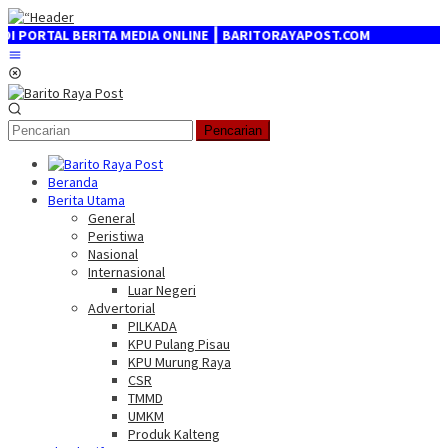
Loncat
ke
RTAL BERITA MEDIA ONLINE ┃ BARITORAYAPOST.COM
konten
Menu
Mobile
Pencarian
Beranda
Berita Utama
General
Peristiwa
Nasional
Internasional
Luar Negeri
Advertorial
PILKADA
KPU Pulang Pisau
KPU Murung Raya
CSR
TMMD
UMKM
Produk Kalteng