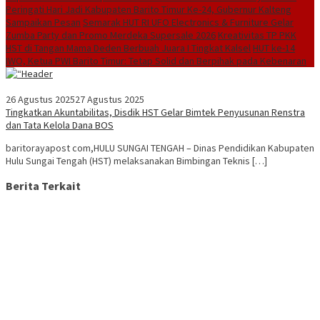
Peringati Hari Jadi Kabupaten Barito Timur Ke-24, Gubernur Kalteng
Sampaikan Pesan
Semarak HUT RI UFO Electronics & Furniture Gelar
Zumba Party dan Promo Merdeka Supersale 2026
Kreativitas TP PKK
HST di Tangan Mama Deden Berbuah Juara I Tingkat Kalsel
HUT ke-14
IWO, Ketua PWI Barito Timur: Tetap Solid dan Berpihak pada Kebenaran
26 Agustus 2025
27 Agustus 2025
Tingkatkan Akuntabilitas, Disdik HST Gelar Bimtek Penyusunan Renstra
dan Tata Kelola Dana BOS
baritorayapost com,HULU SUNGAI TENGAH – Dinas Pendidikan Kabupaten
Hulu Sungai Tengah (HST) melaksanakan Bimbingan Teknis […]
Berita Terkait