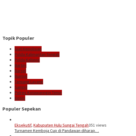
Topik Populer
Giat Kepolisian
Polda Kalimantan Tengah
Polda Kalteng
Bartim
Barsel
Buntok
Tamiang Layang
Sampit
Polres Kotawaringin Timur
Kotim
Populer Sepekan
Eksekutif
,
Kabupaten Hulu Sungai Tengah
351 views
Turnamen Kemboja Cup di Pandawan diharap…