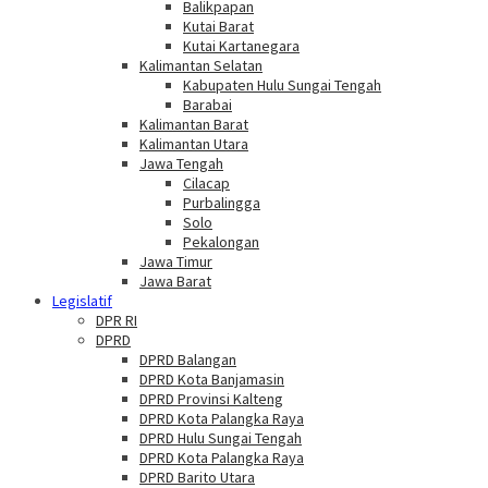
Balikpapan
Kutai Barat
Kutai Kartanegara
Kalimantan Selatan
Kabupaten Hulu Sungai Tengah
Barabai
Kalimantan Barat
Kalimantan Utara
Jawa Tengah
Cilacap
Purbalingga
Solo
Pekalongan
Jawa Timur
Jawa Barat
Legislatif
DPR RI
DPRD
DPRD Balangan
DPRD Kota Banjamasin
DPRD Provinsi Kalteng
DPRD Kota Palangka Raya
DPRD Hulu Sungai Tengah
DPRD Kota Palangka Raya
DPRD Barito Utara