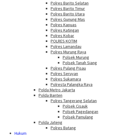
Polres Barito Selatan
Polres Barito Timur
Polres Barito Utara
Polres Gunung Mas
Polres Kapuas
Polres Katingan
Polres Kobar
POLRES KOTIM
Polres Lamandau
Polres Murung Raya
Polsek Murung
Polsek Tanah Siang
Polres Pulang Pisau
Polres Seruyan
Polres Sukamara
Polresta Palangka Raya
Polda Metro Jakarta
Polda Banten
Polres Tangerang Selatan
Polsek Cisauk
Polsek Pagedangan
Polsek Pamulang
Polda Jateng
Polres Batang
Hukum