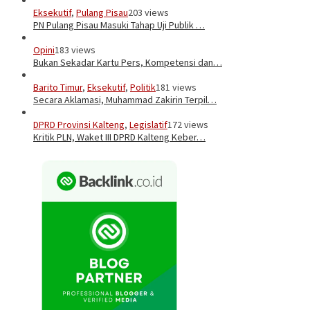
Eksekutif
,
Pulang Pisau
203 views
PN Pulang Pisau Masuki Tahap Uji Publik …
Opini
183 views
Bukan Sekadar Kartu Pers, Kompetensi dan…
Barito Timur
,
Eksekutif
,
Politik
181 views
Secara Aklamasi, Muhammad Zakirin Terpil…
DPRD Provinsi Kalteng
,
Legislatif
172 views
Kritik PLN, Waket III DPRD Kalteng Keber…