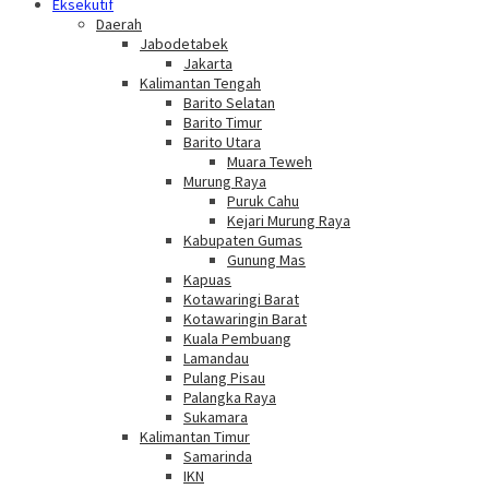
Eksekutif
Daerah
Jabodetabek
Jakarta
Kalimantan Tengah
Barito Selatan
Barito Timur
Barito Utara
Muara Teweh
Murung Raya
Puruk Cahu
Kejari Murung Raya
Kabupaten Gumas
Gunung Mas
Kapuas
Kotawaringi Barat
Kotawaringin Barat
Kuala Pembuang
Lamandau
Pulang Pisau
Palangka Raya
Sukamara
Kalimantan Timur
Samarinda
IKN