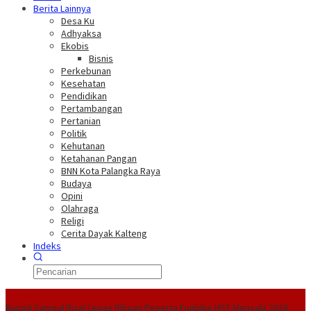
Berita Lainnya
Desa Ku
Adhyaksa
Ekobis
Bisnis
Perkebunan
Kesehatan
Pendidikan
Pertambangan
Pertanian
Politik
Kehutanan
Ketahanan Pangan
BNN Kota Palangka Raya
Budaya
Opini
Olahraga
Religi
Cerita Dayak Kalteng
Indeks
Headline
Bupati Samsul Rizal Lepas Ribuan Peserta Funbike HST Menyala 2026