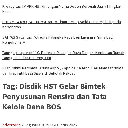
Kreativitas TP PKK HST di Tangan Mama Deden Berbuah Juara I Tingkat
Kalsel
HUT ke-14 IWO, Ketua PWI Barito Timur: Tetap Solid dan Berpihak pada
Kebenaran
SATPAS Satlantas Polresta Palangka Raya Beri Layanan Prima bagi
Pemohon SIM
Tanggapi Laporan 110, Polresta Palangka Raya Tangani Keributan Rumah
Tangga di Jalan Banteng XXIII
Silaturahmi Bersama Taruna Akpol, Kapolda Kalteng: Beri Manfaat Nyata
dan Inspiratif Bagi Siswa di Sekolah Rakyat
Tag:
Disdik HST Gelar Bimtek
Penyusunan Renstra dan Tata
Kelola Dana BOS
Vananta
Advertorial
26 Agustus 2025
27 Agustus 2025