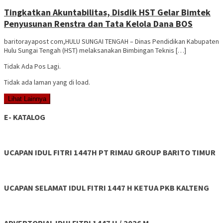
3264
Tingkatkan Akuntabilitas, Disdik HST Gelar Bimtek
Penyusunan Renstra dan Tata Kelola Dana BOS
baritorayapost com,HULU SUNGAI TENGAH – Dinas Pendidikan Kabupaten
Hulu Sungai Tengah (HST) melaksanakan Bimbingan Teknis […]
Tidak Ada Pos Lagi.
Tidak ada laman yang di load.
Lihat Lainnya
E- KATALOG
UCAPAN IDUL FITRI 1447H PT RIMAU GROUP BARITO TIMUR
UCAPAN SELAMAT IDUL FITRI 1447 H KETUA PKB KALTENG
ADVERTORIAL IDULFITRI 1447 H / 2026 M