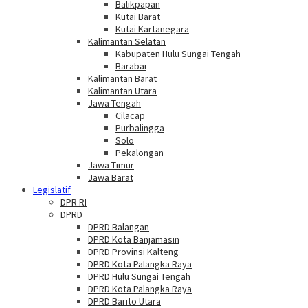
Balikpapan
Kutai Barat
Kutai Kartanegara
Kalimantan Selatan
Kabupaten Hulu Sungai Tengah
Barabai
Kalimantan Barat
Kalimantan Utara
Jawa Tengah
Cilacap
Purbalingga
Solo
Pekalongan
Jawa Timur
Jawa Barat
Legislatif
DPR RI
DPRD
DPRD Balangan
DPRD Kota Banjamasin
DPRD Provinsi Kalteng
DPRD Kota Palangka Raya
DPRD Hulu Sungai Tengah
DPRD Kota Palangka Raya
DPRD Barito Utara