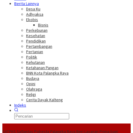
Berita Lainnya
Desa Ku
Adhyaksa
Ekobis
Bisnis
Perkebunan
Kesehatan
Pendidikan
Pertambangan
Pertanian
Politik
Kehutanan
Ketahanan Pangan
BNN Kota Palangka Raya
Budaya
Opini
Olahraga
Religi
Cerita Dayak Kalteng
Indeks
Headline
SATPAS Satlantas Polresta Palangka Raya Beri Layanan Prima bagi