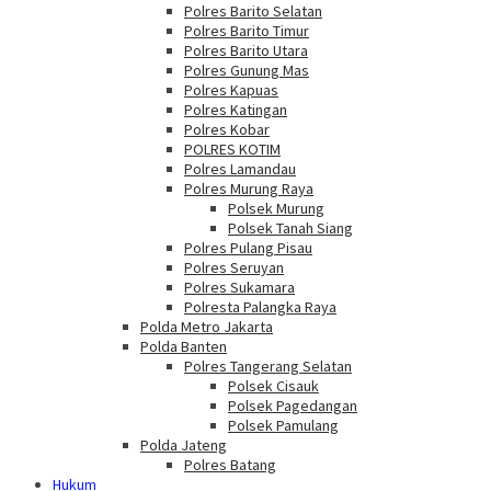
Polres Barito Selatan
Polres Barito Timur
Polres Barito Utara
Polres Gunung Mas
Polres Kapuas
Polres Katingan
Polres Kobar
POLRES KOTIM
Polres Lamandau
Polres Murung Raya
Polsek Murung
Polsek Tanah Siang
Polres Pulang Pisau
Polres Seruyan
Polres Sukamara
Polresta Palangka Raya
Polda Metro Jakarta
Polda Banten
Polres Tangerang Selatan
Polsek Cisauk
Polsek Pagedangan
Polsek Pamulang
Polda Jateng
Polres Batang
Hukum