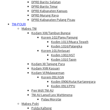
DPRD Barito Selatan
DPRD Barito Timur
DPRD Kabupaten Kapuas
DPRD Murung Raya
DPRD Kabupaten Pulang Pisau
TNI-POLRI
Mabes TNI
Kodam XXII/Tambun Bungai
Korem 102/Panju Panjung
Kodim 1013/Muara Teweh
Kodim 1016/Palangka
Korem 101/Antasari
Kodim 1002/HST
Kodim 1010 Tapin
Kodam XII Tanjung Pura
Kodam XVIII Kasuari
Kodam VI/Mulawarman
Korem 091/ASN
Kodim 0906/Kutai Kartanegara
Kodim 0913/PPU
Pen Wdt TNI AU
TNI AU Lanud Leo Wattimena
Pulau Morotai
Mabes Polri
Polda Kalteng