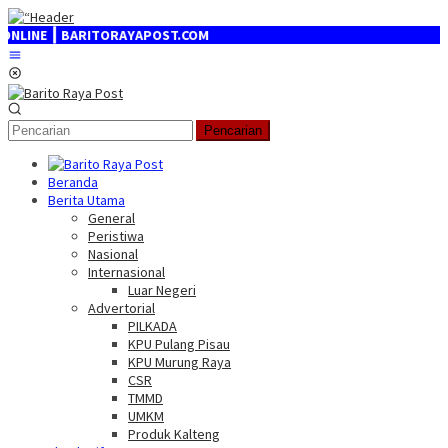
Loncat
ke
INE ┃ BARITORAYAPOST.COM
konten
Menu
Mobile
Pencarian
Beranda
Berita Utama
General
Peristiwa
Nasional
Internasional
Luar Negeri
Advertorial
PILKADA
KPU Pulang Pisau
KPU Murung Raya
CSR
TMMD
UMKM
Produk Kalteng