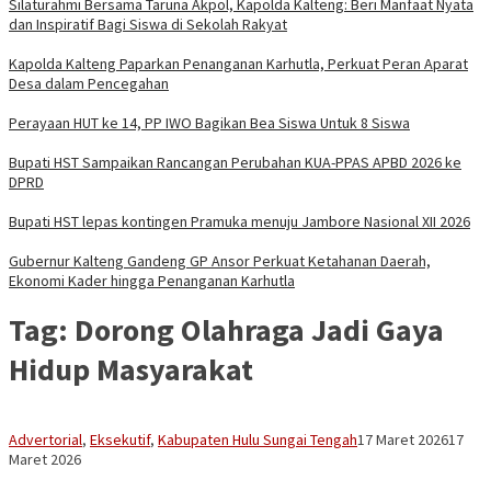
Silaturahmi Bersama Taruna Akpol, Kapolda Kalteng: Beri Manfaat Nyata
dan Inspiratif Bagi Siswa di Sekolah Rakyat
Kapolda Kalteng Paparkan Penanganan Karhutla, Perkuat Peran Aparat
Desa dalam Pencegahan
Perayaan HUT ke 14, PP IWO Bagikan Bea Siswa Untuk 8 Siswa
Bupati HST Sampaikan Rancangan Perubahan KUA-PPAS APBD 2026 ke
DPRD
Bupati HST lepas kontingen Pramuka menuju Jambore Nasional XII 2026
Gubernur Kalteng Gandeng GP Ansor Perkuat Ketahanan Daerah,
Ekonomi Kader hingga Penanganan Karhutla
Tag:
Dorong Olahraga Jadi Gaya
Hidup Masyarakat
Vananta
Advertorial
,
Eksekutif
,
Kabupaten Hulu Sungai Tengah
17 Maret 2026
17
3264
Maret 2026