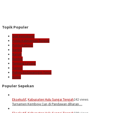
Topik Populer
Giat Kepolisian
Polda Kalimantan Tengah
Polda Kalteng
Bartim
Barsel
Buntok
Tamiang Layang
Sampit
Polres Kotawaringin Timur
Kotim
Populer Sepekan
Eksekutif
,
Kabupaten Hulu Sungai Tengah
242 views
Turnamen Kemboja Cup di Pandawan diharap…
Eksekutif
,
Kabupaten Hulu Sungai Tengah
239 views