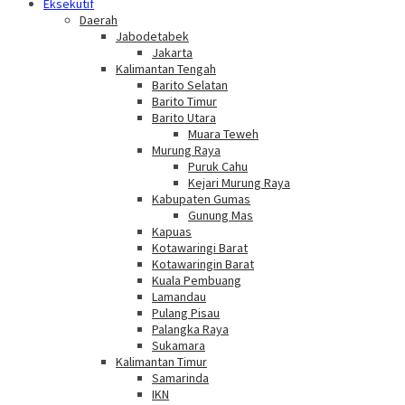
Eksekutif
Daerah
Jabodetabek
Jakarta
Kalimantan Tengah
Barito Selatan
Barito Timur
Barito Utara
Muara Teweh
Murung Raya
Puruk Cahu
Kejari Murung Raya
Kabupaten Gumas
Gunung Mas
Kapuas
Kotawaringi Barat
Kotawaringin Barat
Kuala Pembuang
Lamandau
Pulang Pisau
Palangka Raya
Sukamara
Kalimantan Timur
Samarinda
IKN