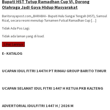
Bupati HST Tutup Ramadhan Cup VI, Dorong
Olahraga Jadi Gaya Hidup Masyarakat
Baritorayapost.com,,BARABAI– Bupati Hulu Sungai Tengah (HST), Samsul
Rizal, secara resmi menutup Turnamen Futsal Ramadhan Cup […]
Tidak Ada Pos Lagi.
Tidak ada laman yang di load.
Lihat Lainnya
E- KATALOG
UCAPAN IDUL FITRI 1447H PT RIMAU GROUP BARITO TIMUR
UCAPAN SELAMAT IDUL FITRI 1447 H KETUA PKB KALTENG
ADVERTORIAL IDULFITRI 1447 H / 2026 M