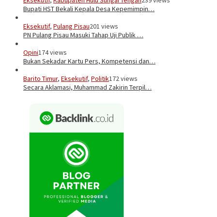
Bupati HST Bekali Kepala Desa Kepemimpin…
Eksekutif
,
Pulang Pisau
201 views
PN Pulang Pisau Masuki Tahap Uji Publik …
Opini
174 views
Bukan Sekadar Kartu Pers, Kompetensi dan…
Barito Timur
,
Eksekutif
,
Politik
172 views
Secara Aklamasi, Muhammad Zakirin Terpil…