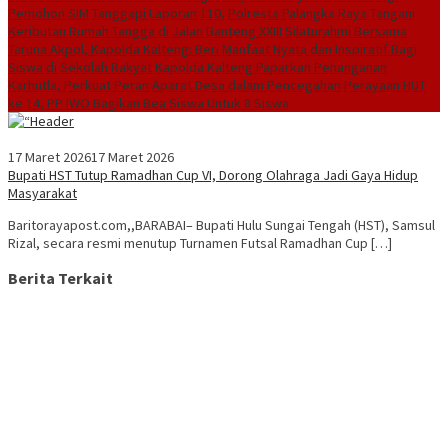
Pemohon SIM
Tanggapi Laporan 110, Polresta Palangka Raya Tangani
Keributan Rumah Tangga di Jalan Banteng XXIII
Silaturahmi Bersama
Taruna Akpol, Kapolda Kalteng: Beri Manfaat Nyata dan Inspiratif Bagi
Siswa di Sekolah Rakyat
Kapolda Kalteng Paparkan Penanganan
Karhutla, Perkuat Peran Aparat Desa dalam Pencegahan
Perayaan HUT
ke 14, PP IWO Bagikan Bea Siswa Untuk 8 Siswa
17 Maret 2026
17 Maret 2026
Bupati HST Tutup Ramadhan Cup VI, Dorong Olahraga Jadi Gaya Hidup
Masyarakat
Baritorayapost.com,,BARABAI– Bupati Hulu Sungai Tengah (HST), Samsul
Rizal, secara resmi menutup Turnamen Futsal Ramadhan Cup […]
Berita Terkait