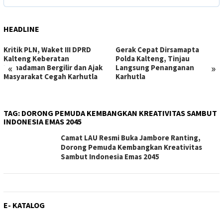
HEADLINE
Gerak Cepat Dirsamapta
DPPI Kalteng Periode 2026–
Polda Kalteng, Tinjau
2030 Dilantik, 54 Calon
«
»
Langsung Penanganan
Paskibraka Mulai Digemblen
Karhutla
Menuju Upacara HUT RI ke-8
TAG:
DORONG PEMUDA KEMBANGKAN KREATIVITAS SAMBUT
INDONESIA EMAS 2045
Camat LAU Resmi Buka Jambore Ranting,
Dorong Pemuda Kembangkan Kreativitas
Sambut Indonesia Emas 2045
E- KATALOG