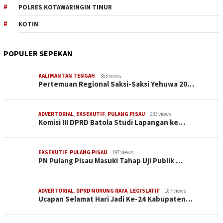
POLRES KOTAWARINGIN TIMUR
KOTIM
POPULER SEPEKAN
KALIMANTAN TENGAH
363 views
Pertemuan Regional Saksi-Saksi Yehuwa 20…
ADVERTORIAL
,
EKSEKUTIF
,
PULANG PISAU
233 views
Komisi III DPRD Batola Studi Lapangan ke…
EKSEKUTIF
,
PULANG PISAU
197 views
PN Pulang Pisau Masuki Tahap Uji Publik …
ADVERTORIAL
,
DPRD MURUNG RAYA
,
LEGISLATIF
187 views
Ucapan Selamat Hari Jadi Ke-24 Kabupaten…