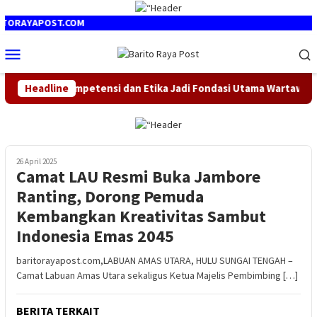
Loncat
ke
ORAYAPOST.COM
konten
Menu
Mobile
 Pers, Kompetensi dan Etika Jadi Fondasi Utama Wartawan
Headline
26 April 2025
Camat LAU Resmi Buka Jambore
Ranting, Dorong Pemuda
Kembangkan Kreativitas Sambut
Indonesia Emas 2045
baritorayapost.com,LABUAN AMAS UTARA, HULU SUNGAI TENGAH –
Camat Labuan Amas Utara sekaligus Ketua Majelis Pembimbing […]
BERITA TERKAIT