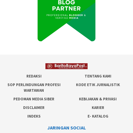
REDAKSI
TENTANG KAMI
SOP PERLINDUNGAN PROFESI
KODE ETIK JURNALISTIK
WARTAWAN
PEDOMAN MEDIA SIBER
KEBIJAKAN & PRIVASI
DISCLAIMER
KARIER
INDEKS
E- KATALOG
JARINGAN SOCIAL