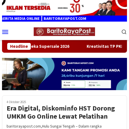
Loncat
ke
konten
ITA MEDIA ONLINE ┃ BARITORAYAPOST.COM
Menu
Mobile
Promo Merdeka Supersale 2026
Headline
Kreativitas TP PKK HST di 
4 Oktober 2025
Era Digital, Diskominfo HST Dorong
UMKM Go Online Lewat Pelatihan
baritorayapost.com,Hulu Sungai Tengah – Dalam rangka