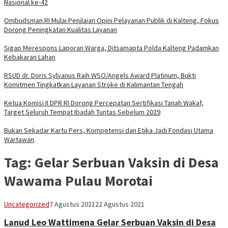
Nasional ke-42
Ombudsman RI Mulai Penilaian Opini Pelayanan Publik di Kalteng, Fokus
Dorong Peningkatan Kualitas Layanan
Sigap Merespons Laporan Warga, Ditsamapta Polda Kalteng Padamkan
Kebakaran Lahan
RSUD dr. Doris Sylvanus Raih WSO/Angels Award Platinum, Bukti
Komitmen Tingkatkan Layanan Stroke di Kalimantan Tengah
Ketua Komisi II DPR RI Dorong Percepatan Sertifikasi Tanah Wakaf,
Target Seluruh Tempat Ibadah Tuntas Sebelum 2029
Bukan Sekadar Kartu Pers, Kompetensi dan Etika Jadi Fondasi Utama
Wartawan
Tag:
Gelar Serbuan Vaksin di Desa
Wawama Pulau Morotai
adminbrp
Uncategorized
7 Agustus 2021
22 Agustus 2021
Lanud Leo Wattimena Gelar Serbuan Vaksin di Desa