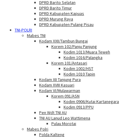
DPRD Barito Selatan
DPRD Barito Timur
DPRD Kabupaten Kapuas
DPRD Murung Raya
DPRD Kabupaten Pulang Pisau
TNI-POLRI
Mabes TNI
Kodam XXII/Tambun Bungai
Korem 102/Panju Panjung
Kodim 1013/Muara Teweh
Kodim 1016/Palangka
Korem 101/Antasari
Kodim 1002/HST
Kodim 1010 Tapin
Kodam XII Tanjung Pura
Kodam XVIII Kasuari
Kodam VI/Mulawarman
Korem 091/ASN
Kodim 0906/Kutai Kartanegara
Kodim 0913/PPU
Pen Wdt TNI AU
TNI AU Lanud Leo Wattimena
Pulau Morotai
Mabes Polri
Polda Kalteng