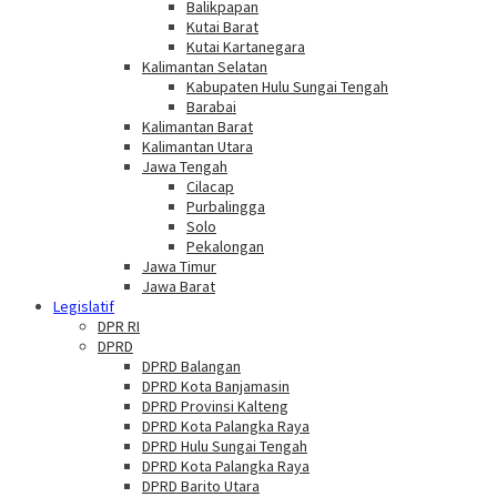
Balikpapan
Kutai Barat
Kutai Kartanegara
Kalimantan Selatan
Kabupaten Hulu Sungai Tengah
Barabai
Kalimantan Barat
Kalimantan Utara
Jawa Tengah
Cilacap
Purbalingga
Solo
Pekalongan
Jawa Timur
Jawa Barat
Legislatif
DPR RI
DPRD
DPRD Balangan
DPRD Kota Banjamasin
DPRD Provinsi Kalteng
DPRD Kota Palangka Raya
DPRD Hulu Sungai Tengah
DPRD Kota Palangka Raya
DPRD Barito Utara