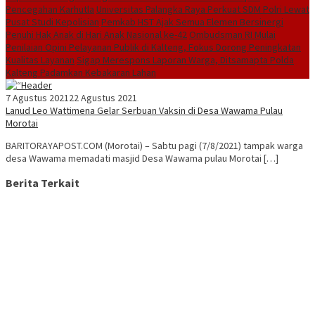
Pencegahan Karhutla
Universitas Palangka Raya Perkuat SDM Polri Lewat
Pusat Studi Kepolisian
Pemkab HST Ajak Semua Elemen Bersinergi
Penuhi Hak Anak di Hari Anak Nasional ke-42
Ombudsman RI Mulai
Penilaian Opini Pelayanan Publik di Kalteng, Fokus Dorong Peningkatan
Kualitas Layanan
Sigap Merespons Laporan Warga, Ditsamapta Polda
Kalteng Padamkan Kebakaran Lahan
7 Agustus 2021
22 Agustus 2021
Lanud Leo Wattimena Gelar Serbuan Vaksin di Desa Wawama Pulau
Morotai
BARITORAYAPOST.COM (Morotai) – Sabtu pagi (7/8/2021) tampak warga
desa Wawama memadati masjid Desa Wawama pulau Morotai […]
Berita Terkait