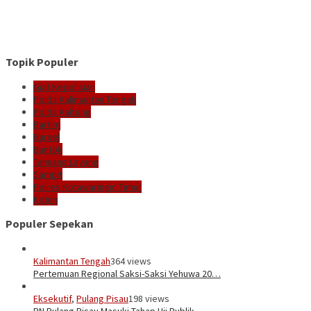
Topik Populer
Giat Kepolisian
Polda Kalimantan Tengah
Polda Kalteng
Bartim
Barsel
Buntok
Tamiang Layang
Sampit
Polres Kotawaringin Timur
Kotim
Populer Sepekan
Kalimantan Tengah
364 views
Pertemuan Regional Saksi-Saksi Yehuwa 20…
Eksekutif
,
Pulang Pisau
198 views
PN Pulang Pisau Masuki Tahap Uji Publik …