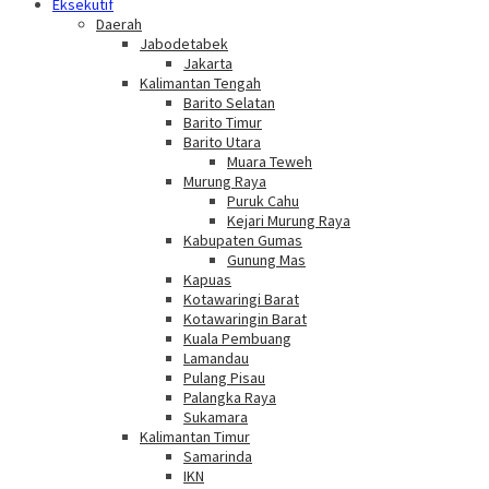
Eksekutif
Daerah
Jabodetabek
Jakarta
Kalimantan Tengah
Barito Selatan
Barito Timur
Barito Utara
Muara Teweh
Murung Raya
Puruk Cahu
Kejari Murung Raya
Kabupaten Gumas
Gunung Mas
Kapuas
Kotawaringi Barat
Kotawaringin Barat
Kuala Pembuang
Lamandau
Pulang Pisau
Palangka Raya
Sukamara
Kalimantan Timur
Samarinda
IKN