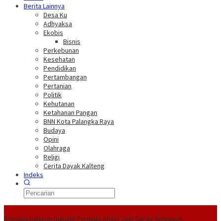
Berita Lainnya
Desa Ku
Adhyaksa
Ekobis
Bisnis
Perkebunan
Kesehatan
Pendidikan
Pertambangan
Pertanian
Politik
Kehutanan
Ketahanan Pangan
BNN Kota Palangka Raya
Budaya
Opini
Olahraga
Religi
Cerita Dayak Kalteng
Indeks
Headline
Kapolda Kalteng Dukung Pemuda Ansor Jadi Garda Terdepan