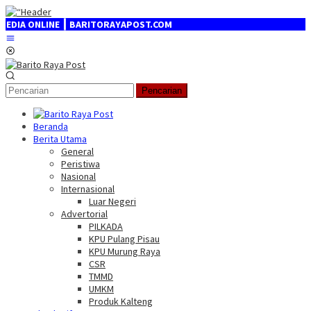
Loncat
ke
A ONLINE ┃ BARITORAYAPOST.COM
konten
Menu
Mobile
Pencarian
Beranda
Berita Utama
General
Peristiwa
Nasional
Internasional
Luar Negeri
Advertorial
PILKADA
KPU Pulang Pisau
KPU Murung Raya
CSR
TMMD
UMKM
Produk Kalteng