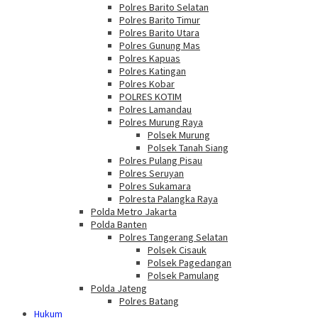
Polres Barito Selatan
Polres Barito Timur
Polres Barito Utara
Polres Gunung Mas
Polres Kapuas
Polres Katingan
Polres Kobar
POLRES KOTIM
Polres Lamandau
Polres Murung Raya
Polsek Murung
Polsek Tanah Siang
Polres Pulang Pisau
Polres Seruyan
Polres Sukamara
Polresta Palangka Raya
Polda Metro Jakarta
Polda Banten
Polres Tangerang Selatan
Polsek Cisauk
Polsek Pagedangan
Polsek Pamulang
Polda Jateng
Polres Batang
Hukum