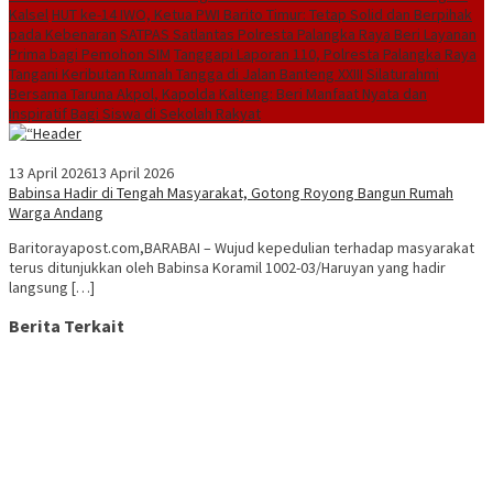
Kalsel
HUT ke-14 IWO, Ketua PWI Barito Timur: Tetap Solid dan Berpihak
pada Kebenaran
SATPAS Satlantas Polresta Palangka Raya Beri Layanan
Prima bagi Pemohon SIM
Tanggapi Laporan 110, Polresta Palangka Raya
Tangani Keributan Rumah Tangga di Jalan Banteng XXIII
Silaturahmi
Bersama Taruna Akpol, Kapolda Kalteng: Beri Manfaat Nyata dan
Inspiratif Bagi Siswa di Sekolah Rakyat
13 April 2026
13 April 2026
Babinsa Hadir di Tengah Masyarakat, Gotong Royong Bangun Rumah
Warga Andang
Baritorayapost.com,BARABAI – Wujud kepedulian terhadap masyarakat
terus ditunjukkan oleh Babinsa Koramil 1002-03/Haruyan yang hadir
langsung […]
Berita Terkait