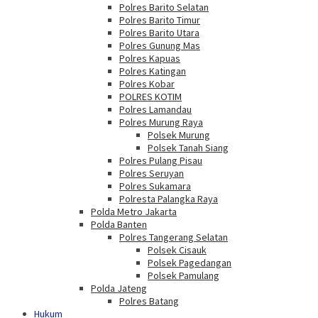
Polres Barito Selatan
Polres Barito Timur
Polres Barito Utara
Polres Gunung Mas
Polres Kapuas
Polres Katingan
Polres Kobar
POLRES KOTIM
Polres Lamandau
Polres Murung Raya
Polsek Murung
Polsek Tanah Siang
Polres Pulang Pisau
Polres Seruyan
Polres Sukamara
Polresta Palangka Raya
Polda Metro Jakarta
Polda Banten
Polres Tangerang Selatan
Polsek Cisauk
Polsek Pagedangan
Polsek Pamulang
Polda Jateng
Polres Batang
Hukum