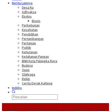
Berita Lainnya
Desa Ku
Adhyaksa
Ekobis
Bisnis
Perkebunan
Kesehatan
Pendidikan
Pertambangan
Pertanian
Politik
Kehutanan
Ketahanan Pangan
BNN Kota Palangka Raya
Budaya
Opini
Olahraga
Religi
Cerita Dayak Kalteng
Indeks
Headline
Kreativitas TP PKK HST di Tangan Mama Deden Berbuah Juara I Tingkat