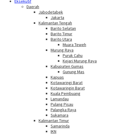
Eksekutif
Daerah
Jabodetabek
Jakarta
Kalimantan Tengah
Barito Selatan
Barito Timur
Barito Utara
Muara Teweh
Murung Raya
Puruk Cahu
Kejari Murung Raya
Kabupaten Gumas
Gunung Mas
Kapuas
Kotawaringi Barat
Kotawaringin Barat
Kuala Pembuang
Lamandau
Pulang Pisau
Palangka Raya
Sukamara
Kalimantan Timur
Samarinda
IKN