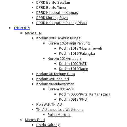
DPRD Barito Selatan
DPRD Barito Timur
DPRD Kabupaten Kapuas
DPRD Murung Raya
DPRD Kabupaten Pulang Pisau
TNI-POLRI
Mabes TNI
Kodam XXII/Tambun Bungai
Korem 102/Panju Panjung
Kodim 1013/Muara Teweh
Kodim 1016/Palangka
Korem 101/Antasari
Kodim 1002/HST
Kodim 1010 Tapin
Kodam XII Tanjung Pura
Kodam XVIII Kasuari
Kodam VI/Mulawarman
Korem 091/ASN
Kodim 0906/Kutai Kartanegara
Kodim 0913/PPU
Pen Wdt TNI AU
TNI AU Lanud Leo Wattimena
Pulau Morotai
Mabes Polri
Polda Kalteng