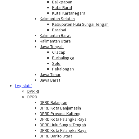
Balikpapan
Kutai Barat
Kutai Kartanegara
Kalimantan Selatan
Kabupaten Hulu Sungai Tengah
Barabai
Kalimantan Barat
Kalimantan Utara
Jawa Tengah
Cilacap
Purbalingga
Solo
Pekalongan
Jawa Timur
Jawa Barat
Legislatif
DPR RI
DPRD
DPRD Balangan
DPRD Kota Banjamasin
DPRD Provinsi Kalteng
DPRD Kota Palangka Raya
DPRD Hulu Sungai Tengah
DPRD Kota Palangka Raya
DPRD Barito Utara