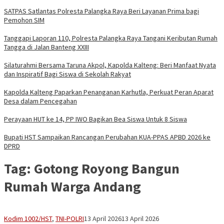
SATPAS Satlantas Polresta Palangka Raya Beri Layanan Prima bagi
Pemohon SIM
Tanggapi Laporan 110, Polresta Palangka Raya Tangani Keributan Rumah
Tangga di Jalan Banteng XXIII
Silaturahmi Bersama Taruna Akpol, Kapolda Kalteng: Beri Manfaat Nyata
dan Inspiratif Bagi Siswa di Sekolah Rakyat
Kapolda Kalteng Paparkan Penanganan Karhutla, Perkuat Peran Aparat
Desa dalam Pencegahan
Perayaan HUT ke 14, PP IWO Bagikan Bea Siswa Untuk 8 Siswa
Bupati HST Sampaikan Rancangan Perubahan KUA-PPAS APBD 2026 ke
DPRD
Tag:
Gotong Royong Bangun
Rumah Warga Andang
Vananta
Kodim 1002/HST
,
TNI-POLRI
13 April 2026
13 April 2026