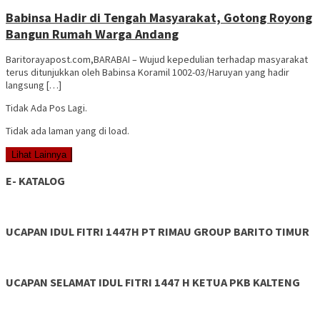
3264
Babinsa Hadir di Tengah Masyarakat, Gotong Royong
Bangun Rumah Warga Andang
Baritorayapost.com,BARABAI – Wujud kepedulian terhadap masyarakat
terus ditunjukkan oleh Babinsa Koramil 1002-03/Haruyan yang hadir
langsung […]
Tidak Ada Pos Lagi.
Tidak ada laman yang di load.
Lihat Lainnya
E- KATALOG
UCAPAN IDUL FITRI 1447H PT RIMAU GROUP BARITO TIMUR
UCAPAN SELAMAT IDUL FITRI 1447 H KETUA PKB KALTENG