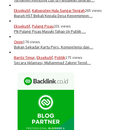
Eksekutif
,
Kabupaten Hulu Sungai Tengah
265 views
Bupati HST Bekali Kepala Desa Kepemimpin…
Eksekutif
,
Pulang Pisau
201 views
PN Pulang Pisau Masuki Tahap Uji Publik …
Opini
176 views
Bukan Sekadar Kartu Pers, Kompetensi dan…
Barito Timur
,
Eksekutif
,
Politik
175 views
Secara Aklamasi, Muhammad Zakirin Terpil…