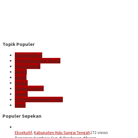
Topik Populer
Giat Kepolisian
Polda Kalimantan Tengah
Polda Kalteng
Bartim
Barsel
Buntok
Tamiang Layang
Sampit
Polres Kotawaringin Timur
Kotim
Populer Sepekan
Eksekutif
,
Kabupaten Hulu Sungai Tengah
272 views
Turnamen Kemboja Cup di Pandawan diharap…