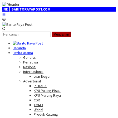
Loncat
ke
 ┃ BARITORAYAPOST.COM
konten
Menu
Mobile
Pencarian
Beranda
Berita Utama
General
Peristiwa
Nasional
Internasional
Luar Negeri
Advertorial
PILKADA
KPU Pulang Pisau
KPU Murung Raya
CSR
TMMD
UMKM
Produk Kalteng