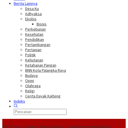
Berita Lainnya
Desa Ku
Adhyaksa
Ekobis
Bisnis
Perkebunan
Kesehatan
Pendidikan
Pertambangan
Pertanian
Politik
Kehutanan
Ketahanan Pangan
BNN Kota Palangka Raya
Budaya
Opini
Olahraga
Religi
Cerita Dayak Kalteng
Indeks
Headline
PW GP Ansor Kalteng Resmi Dilantik, Fokus Bangun Kemandirian