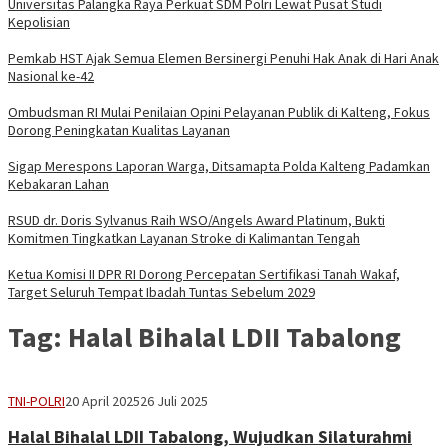
Universitas Palangka Raya Perkuat SDM Polri Lewat Pusat Studi
Kepolisian
Pemkab HST Ajak Semua Elemen Bersinergi Penuhi Hak Anak di Hari Anak
Nasional ke-42
Ombudsman RI Mulai Penilaian Opini Pelayanan Publik di Kalteng, Fokus
Dorong Peningkatan Kualitas Layanan
Sigap Merespons Laporan Warga, Ditsamapta Polda Kalteng Padamkan
Kebakaran Lahan
RSUD dr. Doris Sylvanus Raih WSO/Angels Award Platinum, Bukti
Komitmen Tingkatkan Layanan Stroke di Kalimantan Tengah
Ketua Komisi II DPR RI Dorong Percepatan Sertifikasi Tanah Wakaf,
Target Seluruh Tempat Ibadah Tuntas Sebelum 2029
Tag:
Halal Bihalal LDII Tabalong
adminbrp
TNI-POLRI
20 April 2025
26 Juli 2025
Halal Bihalal LDII Tabalong, Wujudkan Silaturahmi