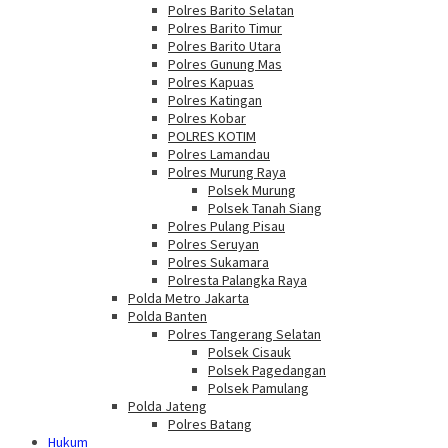
Polres Barito Selatan
Polres Barito Timur
Polres Barito Utara
Polres Gunung Mas
Polres Kapuas
Polres Katingan
Polres Kobar
POLRES KOTIM
Polres Lamandau
Polres Murung Raya
Polsek Murung
Polsek Tanah Siang
Polres Pulang Pisau
Polres Seruyan
Polres Sukamara
Polresta Palangka Raya
Polda Metro Jakarta
Polda Banten
Polres Tangerang Selatan
Polsek Cisauk
Polsek Pagedangan
Polsek Pamulang
Polda Jateng
Polres Batang
Hukum