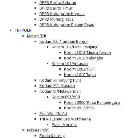
DPRD Barito Selatan
DPRD Barito Timur
DPRD Kabupaten Kapuas
DPRD Murung Raya
DPRD Kabupaten Pulang Pisau
TNI-POLRI
Mabes TNI
Kodam XXII/Tambun Bungai
Korem 102/Panju Panjung
Kodim 1013/Muara Teweh
Kodim 1016/Palangka
Korem 101/Antasari
Kodim 1002/HST
Kodim 1010 Tapin
Kodam XII Tanjung Pura
Kodam XVIII Kasuari
Kodam VI/Mulawarman
Korem 091/ASN
Kodim 0906/Kutai Kartanegara
Kodim 0913/PPU
Pen Wdt TNI AU
TNI AU Lanud Leo Wattimena
Pulau Morotai
Mabes Polri
Polda Kalteng