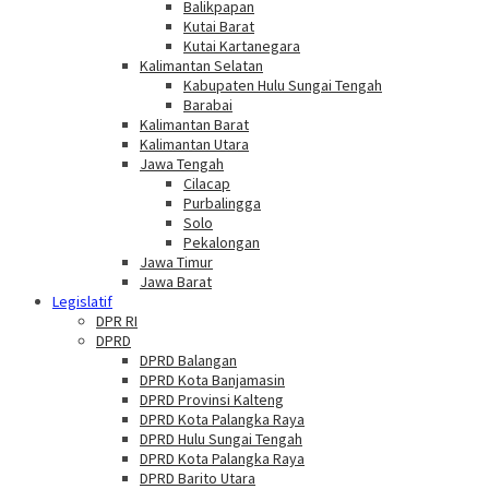
Balikpapan
Kutai Barat
Kutai Kartanegara
Kalimantan Selatan
Kabupaten Hulu Sungai Tengah
Barabai
Kalimantan Barat
Kalimantan Utara
Jawa Tengah
Cilacap
Purbalingga
Solo
Pekalongan
Jawa Timur
Jawa Barat
Legislatif
DPR RI
DPRD
DPRD Balangan
DPRD Kota Banjamasin
DPRD Provinsi Kalteng
DPRD Kota Palangka Raya
DPRD Hulu Sungai Tengah
DPRD Kota Palangka Raya
DPRD Barito Utara