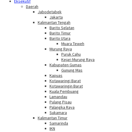
Eksekutif
Daerah
Jabodetabek
Jakarta
Kalimantan Tengah
Barito Selatan
Barito Timur
Barito Utara
Muara Teweh
Murung Raya
Puruk Cahu
Kejari Murung Raya
Kabupaten Gumas
Gunung Mas
Kapuas
Kotawaringi Barat
Kotawaringin Barat
Kuala Pembuang
Lamandau
Pulang Pisau
Palangka Raya
Sukamara
Kalimantan Timur
Samarinda
IKN