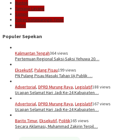
Buntok
Tamiang Layang
Sampit
Polres Kotawaringin Timur
Kotim
Populer Sepekan
Kalimantan Tengah
364 views
Pertemuan Regional Saksi-Saksi Yehuwa 20…
Eksekutif
,
Pulang Pisau
199 views
PN Pulang Pisau Masuki Tahap Uji Publik …
Advertorial
,
DPRD Murung Raya
,
Legislatif
188 views
Ucapan Selamat Hari Jadi Ke-24 Kabupaten…
Advertorial
,
DPRD Murung Raya
,
Legislatif
167 views
Ucapan Selamat Hari Jadi Ke-24 Kabupaten…
Barito Timur
,
Eksekutif
,
Politik
165 views
Secara Aklamasi, Muhammad Zakirin Terpil…