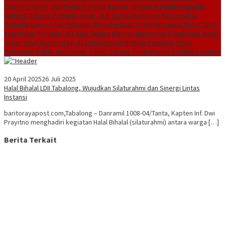
Ekonomi Kader dan Perkuat Peran Banser Tangani Karhutla
Kapolda
Kalteng Dukung Pemuda Ansor Jadi Garda Terdepan Pencegahan
Karhutla
Universitas Palangka Raya Perkuat SDM Polri Lewat Pusat Studi
Kepolisian
Pemkab HST Ajak Semua Elemen Bersinergi Penuhi Hak Anak
di Hari Anak Nasional ke-42
Ombudsman RI Mulai Penilaian Opini
Pelayanan Publik di Kalteng, Fokus Dorong Peningkatan Kualitas Layanan
20 April 2025
26 Juli 2025
Halal Bihalal LDII Tabalong, Wujudkan Silaturahmi dan Sinergi Lintas
Instansi
baritorayapost.com,Tabalong – Danramil 1008-04/Tanta, Kapten Inf. Dwi
Prayitno menghadiri kegiatan Halal Bihalal (silaturahmi) antara warga […]
Berita Terkait