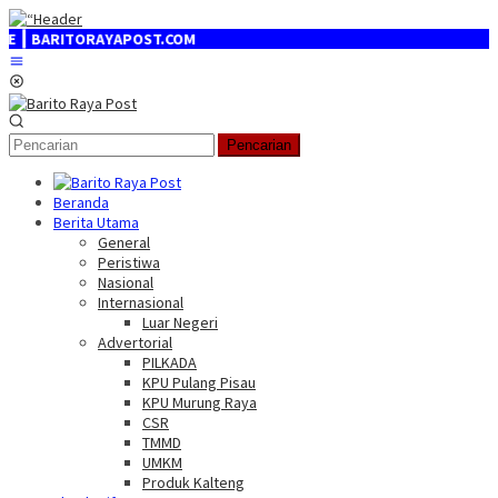
Loncat
ke
APOST.COM
konten
Menu
Mobile
Pencarian
Beranda
Berita Utama
General
Peristiwa
Nasional
Internasional
Luar Negeri
Advertorial
PILKADA
KPU Pulang Pisau
KPU Murung Raya
CSR
TMMD
UMKM
Produk Kalteng