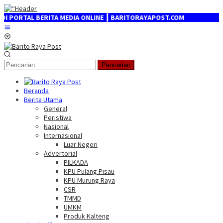
Loncat
ke
RTAL BERITA MEDIA ONLINE ┃ BARITORAYAPOST.COM
konten
Menu
Mobile
Pencarian
Beranda
Berita Utama
General
Peristiwa
Nasional
Internasional
Luar Negeri
Advertorial
PILKADA
KPU Pulang Pisau
KPU Murung Raya
CSR
TMMD
UMKM
Produk Kalteng