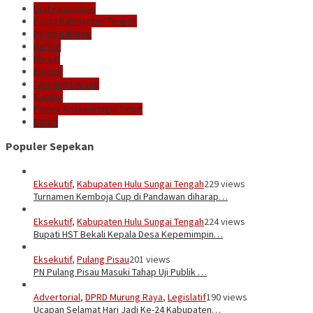
Giat Kepolisian
Polda Kalimantan Tengah
Polda Kalteng
Bartim
Barsel
Buntok
Tamiang Layang
Sampit
Polres Kotawaringin Timur
Kotim
Populer Sepekan
Eksekutif
,
Kabupaten Hulu Sungai Tengah
229 views
Turnamen Kemboja Cup di Pandawan diharap…
Eksekutif
,
Kabupaten Hulu Sungai Tengah
224 views
Bupati HST Bekali Kepala Desa Kepemimpin…
Eksekutif
,
Pulang Pisau
201 views
PN Pulang Pisau Masuki Tahap Uji Publik …
Advertorial
,
DPRD Murung Raya
,
Legislatif
190 views
Ucapan Selamat Hari Jadi Ke-24 Kabupaten…