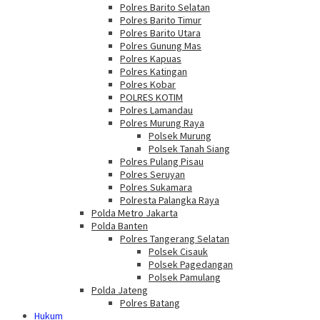
Polres Barito Selatan
Polres Barito Timur
Polres Barito Utara
Polres Gunung Mas
Polres Kapuas
Polres Katingan
Polres Kobar
POLRES KOTIM
Polres Lamandau
Polres Murung Raya
Polsek Murung
Polsek Tanah Siang
Polres Pulang Pisau
Polres Seruyan
Polres Sukamara
Polresta Palangka Raya
Polda Metro Jakarta
Polda Banten
Polres Tangerang Selatan
Polsek Cisauk
Polsek Pagedangan
Polsek Pamulang
Polda Jateng
Polres Batang
Hukum