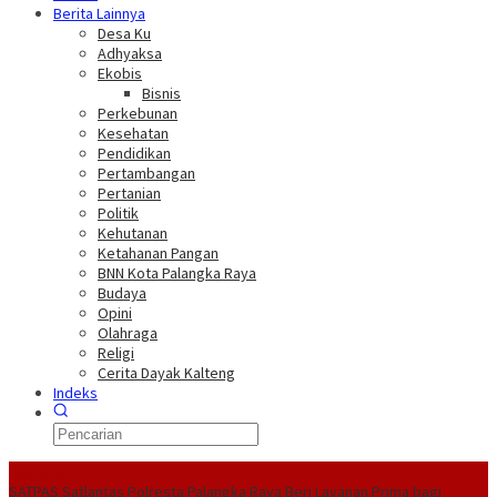
Berita Lainnya
Desa Ku
Adhyaksa
Ekobis
Bisnis
Perkebunan
Kesehatan
Pendidikan
Pertambangan
Pertanian
Politik
Kehutanan
Ketahanan Pangan
BNN Kota Palangka Raya
Budaya
Opini
Olahraga
Religi
Cerita Dayak Kalteng
Indeks
Headline
SATPAS Satlantas Polresta Palangka Raya Beri Layanan Prima bagi