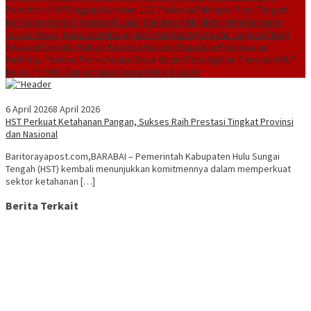
Pemohon SIM
Tanggapi Laporan 110, Polresta Palangka Raya Tangani
Keributan Rumah Tangga di Jalan Banteng XXIII
Silaturahmi Bersama
Taruna Akpol, Kapolda Kalteng: Beri Manfaat Nyata dan Inspiratif Bagi
Siswa di Sekolah Rakyat
Kapolda Kalteng Paparkan Penanganan
Karhutla, Perkuat Peran Aparat Desa dalam Pencegahan
Perayaan HUT
ke 14, PP IWO Bagikan Bea Siswa Untuk 8 Siswa
6 April 2026
8 April 2026
HST Perkuat Ketahanan Pangan, Sukses Raih Prestasi Tingkat Provinsi
dan Nasional
Baritorayapost.com,BARABAI – Pemerintah Kabupaten Hulu Sungai
Tengah (HST) kembali menunjukkan komitmennya dalam memperkuat
sektor ketahanan […]
Berita Terkait