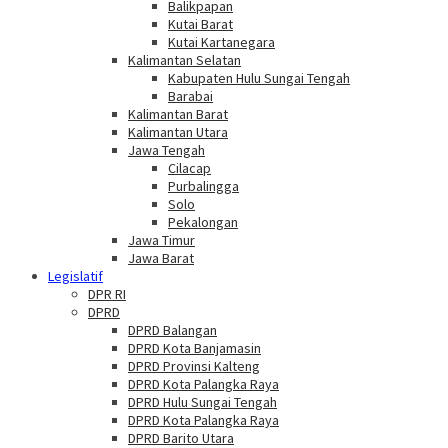
Balikpapan
Kutai Barat
Kutai Kartanegara
Kalimantan Selatan
Kabupaten Hulu Sungai Tengah
Barabai
Kalimantan Barat
Kalimantan Utara
Jawa Tengah
Cilacap
Purbalingga
Solo
Pekalongan
Jawa Timur
Jawa Barat
Legislatif
DPR RI
DPRD
DPRD Balangan
DPRD Kota Banjamasin
DPRD Provinsi Kalteng
DPRD Kota Palangka Raya
DPRD Hulu Sungai Tengah
DPRD Kota Palangka Raya
DPRD Barito Utara