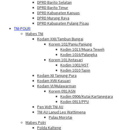
DPRD Barito Selatan
DPRD Barito Timur
DPRD Kabupaten Kapuas
DPRD Murung Raya
DPRD Kabupaten Pulang Pisau
TNI-POLRI
Mabes TNI
Kodam XXII/Tambun Bungai
Korem 102/Panju Panjung
Kodim 1013/Muara Teweh
Kodim 1016/Palangka
Korem 101/Antasari
Kodim 1002/HST
Kodim 1010 Tapin
Kodam XII Tanjung Pura
Kodam XVIII Kasuari
Kodam VI/Mulawarman
Korem 091/ASN
Kodim 0906/Kutai Kartanegara
Kodim 0913/PPU
Pen Wdt TNI AU
TNI AU Lanud Leo Wattimena
Pulau Morotai
Mabes Polri
Polda Kalteng