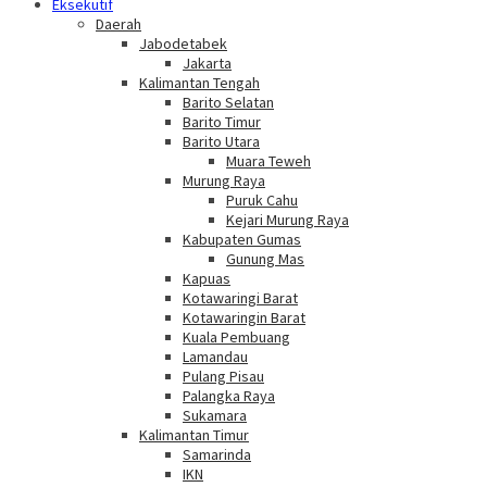
Eksekutif
Daerah
Jabodetabek
Jakarta
Kalimantan Tengah
Barito Selatan
Barito Timur
Barito Utara
Muara Teweh
Murung Raya
Puruk Cahu
Kejari Murung Raya
Kabupaten Gumas
Gunung Mas
Kapuas
Kotawaringi Barat
Kotawaringin Barat
Kuala Pembuang
Lamandau
Pulang Pisau
Palangka Raya
Sukamara
Kalimantan Timur
Samarinda
IKN