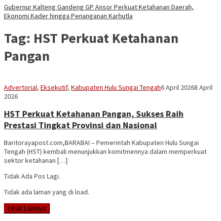
Gubernur Kalteng Gandeng GP Ansor Perkuat Ketahanan Daerah,
Ekonomi Kader hingga Penanganan Karhutla
Tag:
HST Perkuat Ketahanan
Pangan
Vananta
Advertorial
,
Eksekutif
,
Kabupaten Hulu Sungai Tengah
6 April 2026
8 April
3264
2026
HST Perkuat Ketahanan Pangan, Sukses Raih
Prestasi Tingkat Provinsi dan Nasional
Baritorayapost.com,BARABAI – Pemerintah Kabupaten Hulu Sungai
Tengah (HST) kembali menunjukkan komitmennya dalam memperkuat
sektor ketahanan […]
Tidak Ada Pos Lagi.
Tidak ada laman yang di load.
Lihat Lainnya