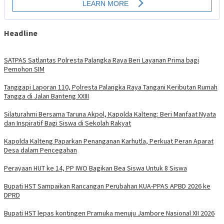
Headline
SATPAS Satlantas Polresta Palangka Raya Beri Layanan Prima bagi
Pemohon SIM
Tanggapi Laporan 110, Polresta Palangka Raya Tangani Keributan Rumah
Tangga di Jalan Banteng XXIII
Silaturahmi Bersama Taruna Akpol, Kapolda Kalteng: Beri Manfaat Nyata
dan Inspiratif Bagi Siswa di Sekolah Rakyat
Kapolda Kalteng Paparkan Penanganan Karhutla, Perkuat Peran Aparat
Desa dalam Pencegahan
Perayaan HUT ke 14, PP IWO Bagikan Bea Siswa Untuk 8 Siswa
Bupati HST Sampaikan Rancangan Perubahan KUA-PPAS APBD 2026 ke
DPRD
Bupati HST lepas kontingen Pramuka menuju Jambore Nasional XII 2026