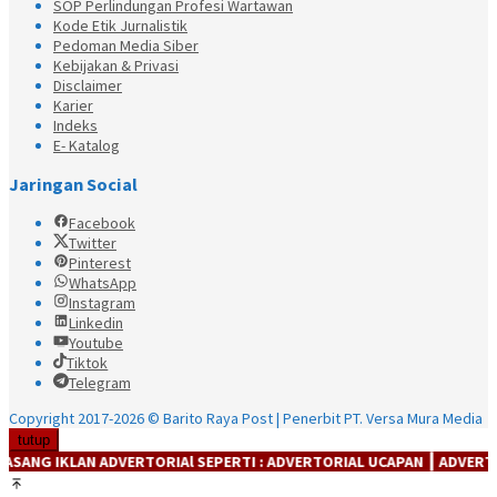
SOP Perlindungan Profesi Wartawan
Kode Etik Jurnalistik
Pedoman Media Siber
Kebijakan & Privasi
Disclaimer
Karier
Indeks
E- Katalog
Jaringan Social
Facebook
Twitter
Pinterest
WhatsApp
Instagram
Linkedin
Youtube
Tiktok
Telegram
Copyright 2017-2026 © Barito Raya Post | Penerbit PT. Versa Mura Media
tutup
IKLAN ADVERTORIAl SEPERTI : ADVERTORIAL UCAPAN ┃ ADVERTORIAL 