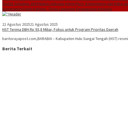
Tuntas Sebelum 2029
Bukan Sekadar Kartu Pers, Kompetensi dan Etika J
Dirsamapta Polda Kalteng, Tinjau Langsung Penanganan Karhutla
21 Agustus 2025
21 Agustus 2025
HST Terima DBH Rp 93,8 Miliar, Fokus untuk Program Prioritas Daerah
baritorayapost.com,BARABAI – Kabupaten Hulu Sungai Tengah (HST) resmi 
Berita Terkait