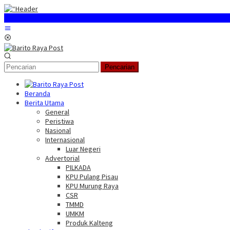
Loncat
ke
konten
Menu
Mobile
Pencarian
Beranda
Berita Utama
General
Peristiwa
Nasional
Internasional
Luar Negeri
Advertorial
PILKADA
KPU Pulang Pisau
KPU Murung Raya
CSR
TMMD
UMKM
Produk Kalteng