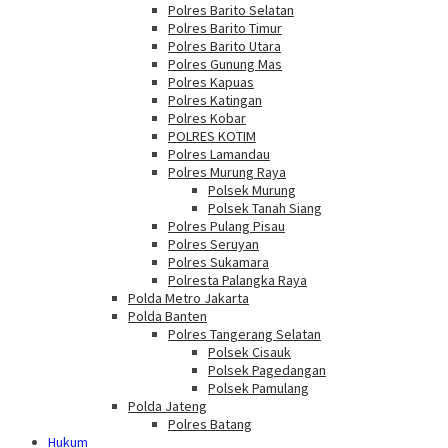
Polres Barito Selatan
Polres Barito Timur
Polres Barito Utara
Polres Gunung Mas
Polres Kapuas
Polres Katingan
Polres Kobar
POLRES KOTIM
Polres Lamandau
Polres Murung Raya
Polsek Murung
Polsek Tanah Siang
Polres Pulang Pisau
Polres Seruyan
Polres Sukamara
Polresta Palangka Raya
Polda Metro Jakarta
Polda Banten
Polres Tangerang Selatan
Polsek Cisauk
Polsek Pagedangan
Polsek Pamulang
Polda Jateng
Polres Batang
Hukum