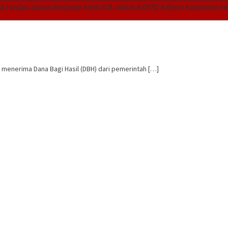
adi Fondasi Utama Wartawan
Kritik PLN, Waket III DPRD Kalteng Keberatan 
menerima Dana Bagi Hasil (DBH) dari pemerintah […]