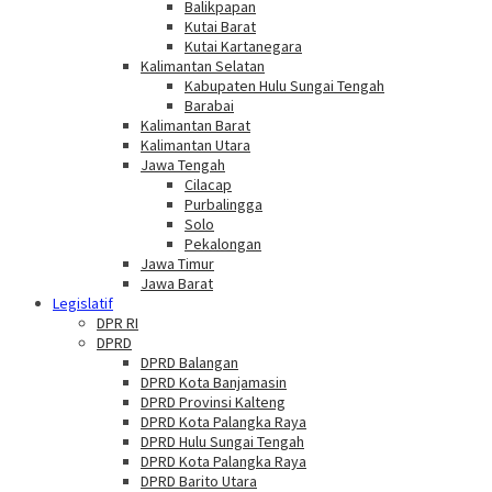
Balikpapan
Kutai Barat
Kutai Kartanegara
Kalimantan Selatan
Kabupaten Hulu Sungai Tengah
Barabai
Kalimantan Barat
Kalimantan Utara
Jawa Tengah
Cilacap
Purbalingga
Solo
Pekalongan
Jawa Timur
Jawa Barat
Legislatif
DPR RI
DPRD
DPRD Balangan
DPRD Kota Banjamasin
DPRD Provinsi Kalteng
DPRD Kota Palangka Raya
DPRD Hulu Sungai Tengah
DPRD Kota Palangka Raya
DPRD Barito Utara