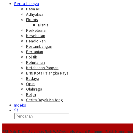
Berita Lainnya
Desa Ku
Adhyaksa
Ekobis
Bisnis
Perkebunan
Kesehatan
Pendidikan
Pertambangan
Pertanian
Politik
Kehutanan
Ketahanan Pangan
BNN Kota Palangka Raya
Budaya
Opini
Olahraga
Religi
Cerita Dayak Kalteng
Indeks
Headline
RSUD dr. Doris Sylvanus Raih WSO/Angels Award Platinum, Bukti Komitmen