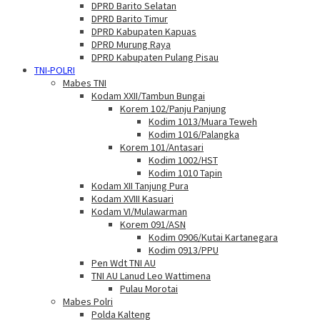
DPRD Barito Selatan
DPRD Barito Timur
DPRD Kabupaten Kapuas
DPRD Murung Raya
DPRD Kabupaten Pulang Pisau
TNI-POLRI
Mabes TNI
Kodam XXII/Tambun Bungai
Korem 102/Panju Panjung
Kodim 1013/Muara Teweh
Kodim 1016/Palangka
Korem 101/Antasari
Kodim 1002/HST
Kodim 1010 Tapin
Kodam XII Tanjung Pura
Kodam XVIII Kasuari
Kodam VI/Mulawarman
Korem 091/ASN
Kodim 0906/Kutai Kartanegara
Kodim 0913/PPU
Pen Wdt TNI AU
TNI AU Lanud Leo Wattimena
Pulau Morotai
Mabes Polri
Polda Kalteng