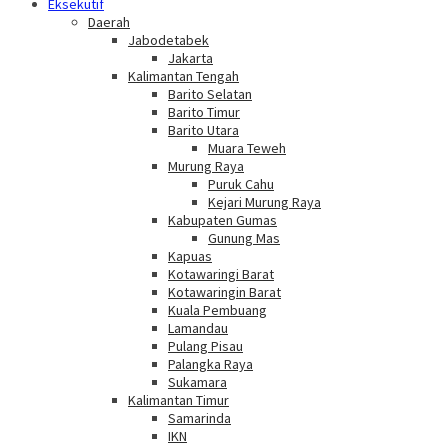
Eksekutif
Daerah
Jabodetabek
Jakarta
Kalimantan Tengah
Barito Selatan
Barito Timur
Barito Utara
Muara Teweh
Murung Raya
Puruk Cahu
Kejari Murung Raya
Kabupaten Gumas
Gunung Mas
Kapuas
Kotawaringi Barat
Kotawaringin Barat
Kuala Pembuang
Lamandau
Pulang Pisau
Palangka Raya
Sukamara
Kalimantan Timur
Samarinda
IKN