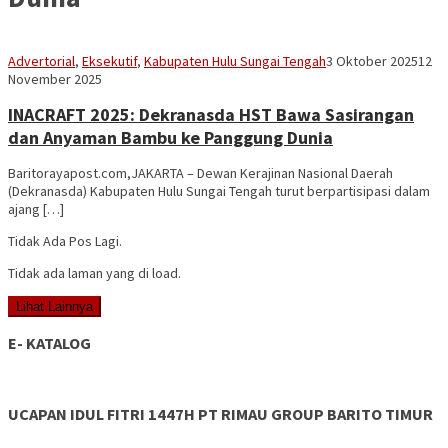
Mask
Advertorial
,
Eksekutif
,
Kabupaten Hulu Sungai Tengah
3 Oktober 2025
12
95
November 2025
INACRAFT 2025: Dekranasda HST Bawa Sasirangan
dan Anyaman Bambu ke Panggung Dunia
Baritorayapost.com,JAKARTA – Dewan Kerajinan Nasional Daerah
(Dekranasda) Kabupaten Hulu Sungai Tengah turut berpartisipasi dalam
ajang […]
Tidak Ada Pos Lagi.
Tidak ada laman yang di load.
Lihat Lainnya
E- KATALOG
UCAPAN IDUL FITRI 1447H PT RIMAU GROUP BARITO TIMUR