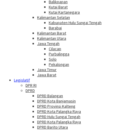
Balikpapan
Kutai Barat
Kutai Kartanegara
Kalimantan Selatan
Kabupaten Hulu Sungai Tengah
Barabai
Kalimantan Barat
Kalimantan Utara
Jawa Tengah
Cilacap
Purbalingga
Solo
Pekalongan
Jawa Timur
Jawa Barat
Legislatif
DPR RI
DPRD
DPRD Balangan
DPRD Kota Banjamasin
DPRD Provinsi Kalteng
DPRD Kota Palangka Raya
DPRD Hulu Sungai Tengah
DPRD Kota Palangka Raya
DPRD Barito Utara