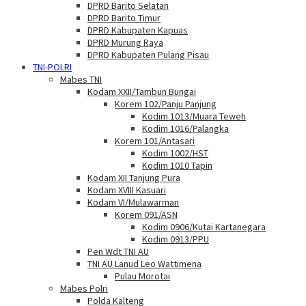
DPRD Barito Selatan
DPRD Barito Timur
DPRD Kabupaten Kapuas
DPRD Murung Raya
DPRD Kabupaten Pulang Pisau
TNI-POLRI
Mabes TNI
Kodam XXII/Tambun Bungai
Korem 102/Panju Panjung
Kodim 1013/Muara Teweh
Kodim 1016/Palangka
Korem 101/Antasari
Kodim 1002/HST
Kodim 1010 Tapin
Kodam XII Tanjung Pura
Kodam XVIII Kasuari
Kodam VI/Mulawarman
Korem 091/ASN
Kodim 0906/Kutai Kartanegara
Kodim 0913/PPU
Pen Wdt TNI AU
TNI AU Lanud Leo Wattimena
Pulau Morotai
Mabes Polri
Polda Kalteng