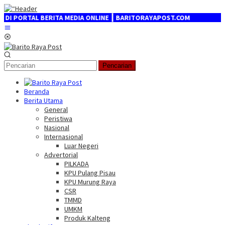
Loncat
ke
ORTAL BERITA MEDIA ONLINE ┃ BARITORAYAPOST.COM
konten
Menu
Mobile
Pencarian
Beranda
Berita Utama
General
Peristiwa
Nasional
Internasional
Luar Negeri
Advertorial
PILKADA
KPU Pulang Pisau
KPU Murung Raya
CSR
TMMD
UMKM
Produk Kalteng