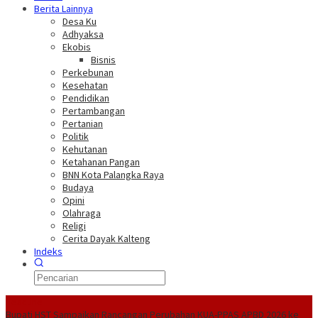
Berita Lainnya
Desa Ku
Adhyaksa
Ekobis
Bisnis
Perkebunan
Kesehatan
Pendidikan
Pertambangan
Pertanian
Politik
Kehutanan
Ketahanan Pangan
BNN Kota Palangka Raya
Budaya
Opini
Olahraga
Religi
Cerita Dayak Kalteng
Indeks
Headline
Bupati HST Sampaikan Rancangan Perubahan KUA-PPAS APBD 2026 ke