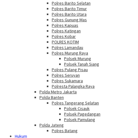
Polres Barito Selatan
Polres Barito Timur
Polres Barito Utara
Polres Gunung Mas
Polres Kapuas
Polres Katingan
Polres Kobar
POLRES KOTIM
Polres Lamandau
Polres Murung Raya
Polsek Murung
Polsek Tanah Siang
Polres Pulang Pisau
Polres Seruyan
Polres Sukamara
Polresta Palangka Raya
Polda Metro Jakarta
Polda Banten
Polres Tangerang Selatan
Polsek Cisauk
Polsek Pagedangan
Polsek Pamulang
Polda Jateng
Polres Batang
Hukum