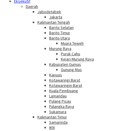
Eksekutif
Daerah
Jabodetabek
Jakarta
Kalimantan Tengah
Barito Selatan
Barito Timur
Barito Utara
Muara Teweh
Murung Raya
Puruk Cahu
Kejari Murung Raya
Kabupaten Gumas
Gunung Mas
Kapuas
Kotawaringi Barat
Kotawaringin Barat
Kuala Pembuang
Lamandau
Pulang Pisau
Palangka Raya
Sukamara
Kalimantan Timur
Samarinda
IKN