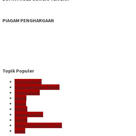
PIAGAM PENGHARGAAN
Topik Populer
Giat Kepolisian
Polda Kalimantan Tengah
Polda Kalteng
Bartim
Barsel
Buntok
Tamiang Layang
Sampit
Polres Kotawaringin Timur
Kotim