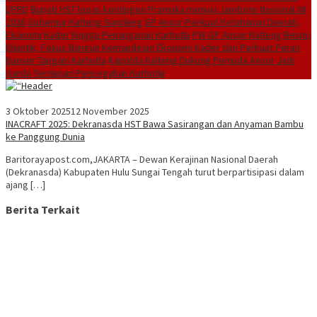
DPRD
Bupati HST lepas kontingen Pramuka menuju Jambore Nasional XII
2026
Gubernur Kalteng Gandeng GP Ansor Perkuat Ketahanan Daerah,
Ekonomi Kader hingga Penanganan Karhutla
PW GP Ansor Kalteng Resmi
Dilantik, Fokus Bangun Kemandirian Ekonomi Kader dan Perkuat Peran
Banser Tangani Karhutla
Kapolda Kalteng Dukung Pemuda Ansor Jadi
Garda Terdepan Pencegahan Karhutla
3 Oktober 2025
12 November 2025
INACRAFT 2025: Dekranasda HST Bawa Sasirangan dan Anyaman Bambu
ke Panggung Dunia
Baritorayapost.com,JAKARTA – Dewan Kerajinan Nasional Daerah
(Dekranasda) Kabupaten Hulu Sungai Tengah turut berpartisipasi dalam
ajang […]
Berita Terkait