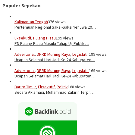
Populer Sepekan
Kalimantan Tengah
376 views
Pertemuan Regional Saksi-Saksi Yehuwa 20…
Eksekutif
,
Pulang Pisau
199 views
PN Pulang Pisau Masuki Tahap Uji Publik …
Advertorial
,
DPRD Murung Raya
,
Legislatif
189 views
Ucapan Selamat Hari Jadi Ke-24 Kabupaten…
Advertorial
,
DPRD Murung Raya
,
Legislatif
169 views
Ucapan Selamat Hari Jadi Ke-24 Kabupaten…
Barito Timur
,
Eksekutif
,
Politik
168 views
Secara Aklamasi, Muhammad Zakirin Terpil…