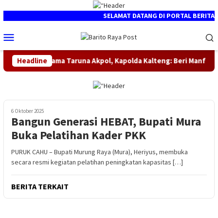
Loncat
ke
SELAMAT DATANG DI PORTAL BERITA MED
konten
Menu
Mobile
ahmi Bersama Taruna Akpol, Kapolda Kalteng: Beri Manfaat Nyata d
Headline
6 Oktober 2025
Bangun Generasi HEBAT, Bupati Mura
Buka Pelatihan Kader PKK
PURUK CAHU – Bupati Murung Raya (Mura), Heriyus, membuka
secara resmi kegiatan pelatihan peningkatan kapasitas […]
BERITA TERKAIT