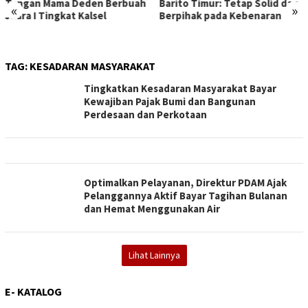
uah
Barito Timur: Tetap Solid dan
Palangka Raya Beri Layana
«
»
Berpihak pada Kebenaran
Prima bagi Pemohon SIM
TAG:
KESADARAN MASYARAKAT
Tingkatkan Kesadaran Masyarakat Bayar
Kewajiban Pajak Bumi dan Bangunan
Perdesaan dan Perkotaan
Optimalkan Pelayanan, Direktur PDAM Ajak
Pelanggannya Aktif Bayar Tagihan Bulanan
dan Hemat Menggunakan Air
Lihat Lainnya
E- KATALOG