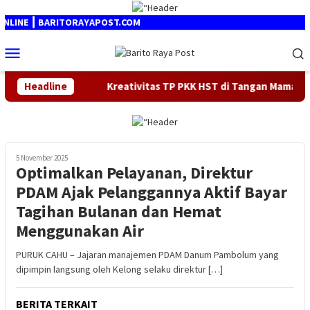
Loncat
ke
LINE ┃ BARITORAYAPOST.COM
konten
Menu
Mobile
sale 2026
Headline
Kreativitas TP PKK HST di Tangan Mama Deden B
5 November 2025
Optimalkan Pelayanan, Direktur
PDAM Ajak Pelanggannya Aktif Bayar
Tagihan Bulanan dan Hemat
Menggunakan Air
PURUK CAHU – Jajaran manajemen PDAM Danum Pambolum yang
dipimpin langsung oleh Kelong selaku direktur […]
BERITA TERKAIT