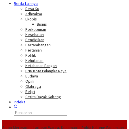
Berita Lainnya
Desa Ku
Adhyaksa
Ekobis
Bisnis
Perkebunan
Kesehatan
Pendidikan
Pertambangan
Pertanian
Politik
Kehutanan
Ketahanan Pangan
BNN Kota Palangka Raya
Budaya
Opini
Olahraga
Religi
Cerita Dayak Kalteng
Indeks
Headline
Sigap Merespons Laporan Warga, Ditsamapta Polda Kalteng Padamkan