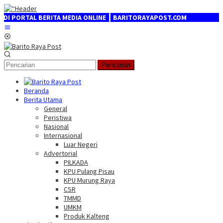
Loncat
ke
RTAL BERITA MEDIA ONLINE ┃ BARITORAYAPOST.COM
konten
Menu
Mobile
Pencarian
Beranda
Berita Utama
General
Peristiwa
Nasional
Internasional
Luar Negeri
Advertorial
PILKADA
KPU Pulang Pisau
KPU Murung Raya
CSR
TMMD
UMKM
Produk Kalteng