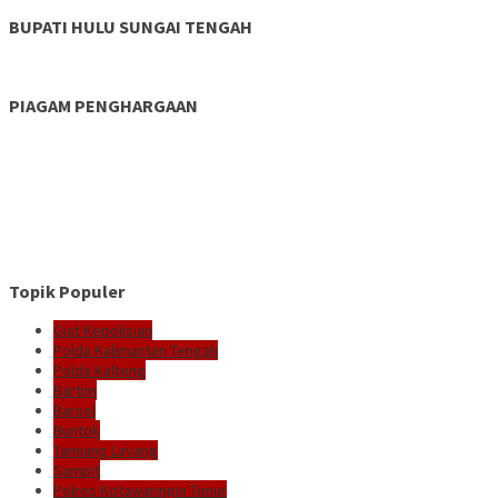
BUPATI HULU SUNGAI TENGAH
PIAGAM PENGHARGAAN
Topik Populer
Giat Kepolisian
Polda Kalimantan Tengah
Polda Kalteng
Bartim
Barsel
Buntok
Tamiang Layang
Sampit
Polres Kotawaringin Timur