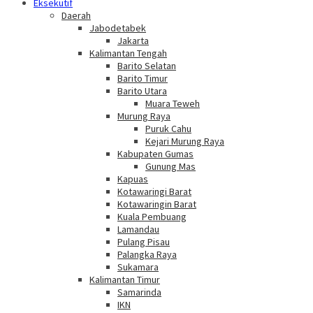
Eksekutif
Daerah
Jabodetabek
Jakarta
Kalimantan Tengah
Barito Selatan
Barito Timur
Barito Utara
Muara Teweh
Murung Raya
Puruk Cahu
Kejari Murung Raya
Kabupaten Gumas
Gunung Mas
Kapuas
Kotawaringi Barat
Kotawaringin Barat
Kuala Pembuang
Lamandau
Pulang Pisau
Palangka Raya
Sukamara
Kalimantan Timur
Samarinda
IKN