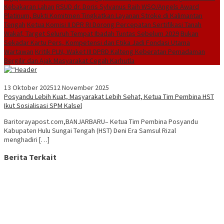
Kebakaran Lahan
RSUD dr. Doris Sylvanus Raih WSO/Angels Award
Platinum, Bukti Komitmen Tingkatkan Layanan Stroke di Kalimantan
Tengah
Ketua Komisi II DPR RI Dorong Percepatan Sertifikasi Tanah
Wakaf, Target Seluruh Tempat Ibadah Tuntas Sebelum 2029
Bukan
Sekadar Kartu Pers, Kompetensi dan Etika Jadi Fondasi Utama
Wartawan
Kritik PLN, Waket III DPRD Kalteng Keberatan Pemadaman
Bergilir dan Ajak Masyarakat Cegah Karhutla
13 Oktober 2025
12 November 2025
Posyandu Lebih Kuat, Masyarakat Lebih Sehat, Ketua Tim Pembina HST
Ikut Sosialisasi SPM Kalsel
Baritorayapost.com,BANJARBARU– Ketua Tim Pembina Posyandu
Kabupaten Hulu Sungai Tengah (HST) Deni Era Samsul Rizal
menghadiri […]
Berita Terkait