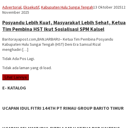
Mask
Advertorial
,
Eksekutif
,
Kabupaten Hulu Sungai Tengah
13 Oktober 2025
12
95
November 2025
Posyandu Lebih Kuat, Masyarakat Lebih Sehat, Ketua
Tim Pembina HST Ikut Sosialisasi SPM Kalsel
Baritorayapost.com,BANJARBARU– Ketua Tim Pembina Posyandu
Kabupaten Hulu Sungai Tengah (HST) Deni Era Samsul Rizal
menghadiri […]
Tidak Ada Pos Lagi.
Tidak ada laman yang di load.
Lihat Lainnya
E- KATALOG
UCAPAN IDUL FITRI 1447H PT RIMAU GROUP BARITO TIMUR