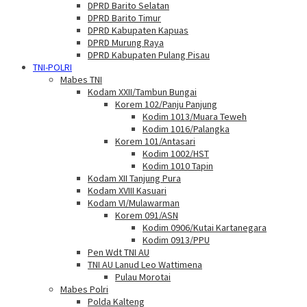
DPRD Barito Selatan
DPRD Barito Timur
DPRD Kabupaten Kapuas
DPRD Murung Raya
DPRD Kabupaten Pulang Pisau
TNI-POLRI
Mabes TNI
Kodam XXII/Tambun Bungai
Korem 102/Panju Panjung
Kodim 1013/Muara Teweh
Kodim 1016/Palangka
Korem 101/Antasari
Kodim 1002/HST
Kodim 1010 Tapin
Kodam XII Tanjung Pura
Kodam XVIII Kasuari
Kodam VI/Mulawarman
Korem 091/ASN
Kodim 0906/Kutai Kartanegara
Kodim 0913/PPU
Pen Wdt TNI AU
TNI AU Lanud Leo Wattimena
Pulau Morotai
Mabes Polri
Polda Kalteng