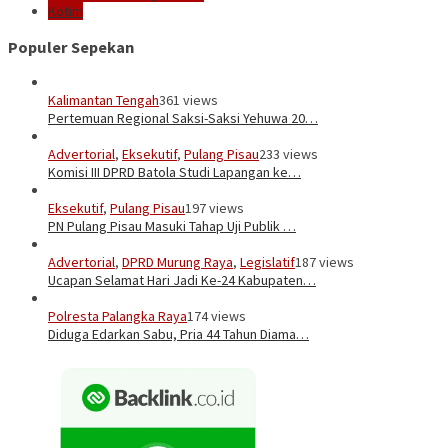
Kotim
Populer Sepekan
Kalimantan Tengah
361 views
Pertemuan Regional Saksi-Saksi Yehuwa 20…
Advertorial
,
Eksekutif
,
Pulang Pisau
233 views
Komisi III DPRD Batola Studi Lapangan ke…
Eksekutif
,
Pulang Pisau
197 views
PN Pulang Pisau Masuki Tahap Uji Publik …
Advertorial
,
DPRD Murung Raya
,
Legislatif
187 views
Ucapan Selamat Hari Jadi Ke-24 Kabupaten…
Polresta Palangka Raya
174 views
Diduga Edarkan Sabu, Pria 44 Tahun Diama…