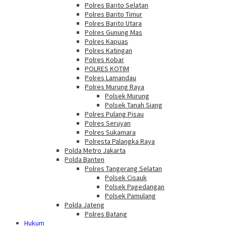
Polres Barito Selatan
Polres Barito Timur
Polres Barito Utara
Polres Gunung Mas
Polres Kapuas
Polres Katingan
Polres Kobar
POLRES KOTIM
Polres Lamandau
Polres Murung Raya
Polsek Murung
Polsek Tanah Siang
Polres Pulang Pisau
Polres Seruyan
Polres Sukamara
Polresta Palangka Raya
Polda Metro Jakarta
Polda Banten
Polres Tangerang Selatan
Polsek Cisauk
Polsek Pagedangan
Polsek Pamulang
Polda Jateng
Polres Batang
Hukum