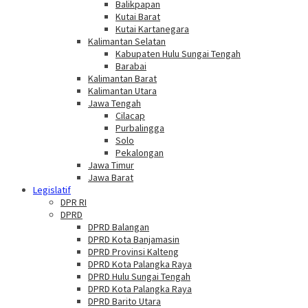
Balikpapan
Kutai Barat
Kutai Kartanegara
Kalimantan Selatan
Kabupaten Hulu Sungai Tengah
Barabai
Kalimantan Barat
Kalimantan Utara
Jawa Tengah
Cilacap
Purbalingga
Solo
Pekalongan
Jawa Timur
Jawa Barat
Legislatif
DPR RI
DPRD
DPRD Balangan
DPRD Kota Banjamasin
DPRD Provinsi Kalteng
DPRD Kota Palangka Raya
DPRD Hulu Sungai Tengah
DPRD Kota Palangka Raya
DPRD Barito Utara