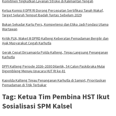
Komitmen Tingkatkan Layanan Stroke di Kalimantan Tengah
Ketua Komisi II DPR RI Dorong Percepatan Sertifikasi Tanah Wakaf,
Target Seluruh Tempat Ibadah Tuntas Sebelum 2029
Bukan Sekadar Kartu Pers, Kompetensi dan Etika Jadi Fondasi Utama
Wartawan
Kritik PLN, Waket III DPRD Kalteng Keberatan Pemadaman Bergilir dan
Ajak Masyarakat Cegah Karhutla
Gerak Cepat Dirsamapta Polda Kalteng, Tinjau Langsung Penanganan
Karhutla
DPPI Kalteng Periode 2026–2030 Dilantik, 54 Calon Paskibraka Mulai
Digembleng Menuju Upacara HUT RI ke-81
Kapolda Kalteng Tinjau Penanganan Karhutla di Sampit, Prioritaskan
Pemadaman di Titik Terbakar
Tag:
Ketua Tim Pembina HST Ikut
Sosialisasi SPM Kalsel