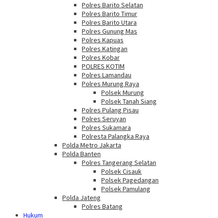
Polres Barito Selatan
Polres Barito Timur
Polres Barito Utara
Polres Gunung Mas
Polres Kapuas
Polres Katingan
Polres Kobar
POLRES KOTIM
Polres Lamandau
Polres Murung Raya
Polsek Murung
Polsek Tanah Siang
Polres Pulang Pisau
Polres Seruyan
Polres Sukamara
Polresta Palangka Raya
Polda Metro Jakarta
Polda Banten
Polres Tangerang Selatan
Polsek Cisauk
Polsek Pagedangan
Polsek Pamulang
Polda Jateng
Polres Batang
Hukum