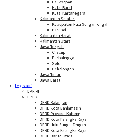
Balikpapan
Kutai Barat
Kutai Kartanegara
Kalimantan Selatan
Kabupaten Hulu Sungai Tengah
Barabai
Kalimantan Barat
Kalimantan Utara
Jawa Tengah
Cilacap
Purbalingga
Solo
Pekalongan
Jawa Timur
Jawa Barat
Legislatif
DPR RI
DPRD
DPRD Balangan
DPRD Kota Banjamasin
DPRD Provinsi Kalteng
DPRD Kota Palangka Raya
DPRD Hulu Sungai Tengah
DPRD Kota Palangka Raya
DPRD Barito Utara