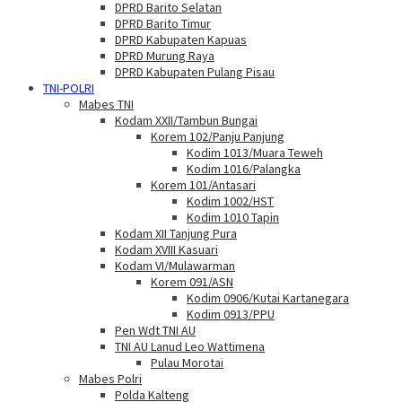
DPRD Barito Selatan
DPRD Barito Timur
DPRD Kabupaten Kapuas
DPRD Murung Raya
DPRD Kabupaten Pulang Pisau
TNI-POLRI
Mabes TNI
Kodam XXII/Tambun Bungai
Korem 102/Panju Panjung
Kodim 1013/Muara Teweh
Kodim 1016/Palangka
Korem 101/Antasari
Kodim 1002/HST
Kodim 1010 Tapin
Kodam XII Tanjung Pura
Kodam XVIII Kasuari
Kodam VI/Mulawarman
Korem 091/ASN
Kodim 0906/Kutai Kartanegara
Kodim 0913/PPU
Pen Wdt TNI AU
TNI AU Lanud Leo Wattimena
Pulau Morotai
Mabes Polri
Polda Kalteng