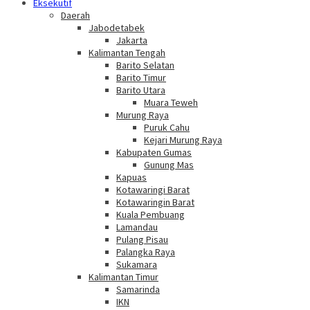
Eksekutif
Daerah
Jabodetabek
Jakarta
Kalimantan Tengah
Barito Selatan
Barito Timur
Barito Utara
Muara Teweh
Murung Raya
Puruk Cahu
Kejari Murung Raya
Kabupaten Gumas
Gunung Mas
Kapuas
Kotawaringi Barat
Kotawaringin Barat
Kuala Pembuang
Lamandau
Pulang Pisau
Palangka Raya
Sukamara
Kalimantan Timur
Samarinda
IKN