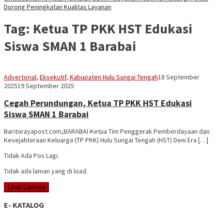
Dorong Peningkatan Kualitas Layanan
Tag:
Ketua TP PKK HST Edukasi
Siswa SMAN 1 Barabai
Vananta
Advertorial
,
Eksekutif
,
Kabupaten Hulu Sungai Tengah
18 September
3264
2025
19 September 2025
Cegah Perundungan, Ketua TP PKK HST Edukasi
Siswa SMAN 1 Barabai
Baritorayapost.com,BARABAI-Ketua Tim Penggerak Pemberdayaan dan
Kesejahteraan Keluarga (TP PKK) Hulu Sungai Tengah (HST) Deni Era […]
Tidak Ada Pos Lagi.
Tidak ada laman yang di load.
Lihat Lainnya
E- KATALOG