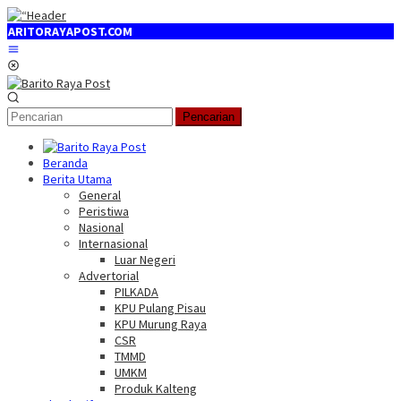
Loncat
ke
RITORAYAPOST.COM
konten
Menu
Mobile
Pencarian
Beranda
Berita Utama
General
Peristiwa
Nasional
Internasional
Luar Negeri
Advertorial
PILKADA
KPU Pulang Pisau
KPU Murung Raya
CSR
TMMD
UMKM
Produk Kalteng