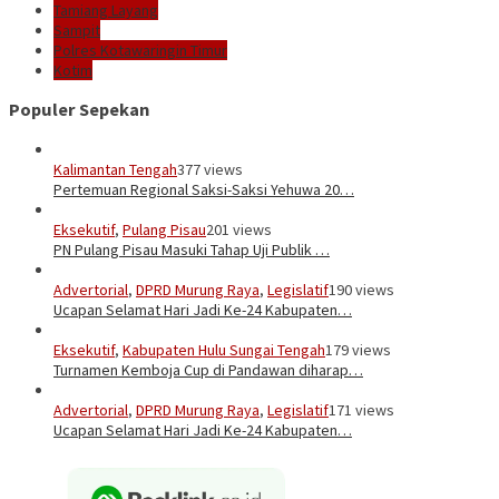
Tamiang Layang
Sampit
Polres Kotawaringin Timur
Kotim
Populer Sepekan
Kalimantan Tengah
377 views
Pertemuan Regional Saksi-Saksi Yehuwa 20…
Eksekutif
,
Pulang Pisau
201 views
PN Pulang Pisau Masuki Tahap Uji Publik …
Advertorial
,
DPRD Murung Raya
,
Legislatif
190 views
Ucapan Selamat Hari Jadi Ke-24 Kabupaten…
Eksekutif
,
Kabupaten Hulu Sungai Tengah
179 views
Turnamen Kemboja Cup di Pandawan diharap…
Advertorial
,
DPRD Murung Raya
,
Legislatif
171 views
Ucapan Selamat Hari Jadi Ke-24 Kabupaten…