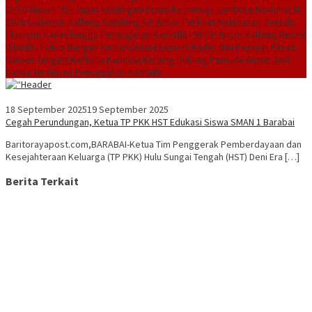
DPRD
Bupati HST lepas kontingen Pramuka menuju Jambore Nasional XII
2026
Gubernur Kalteng Gandeng GP Ansor Perkuat Ketahanan Daerah,
Ekonomi Kader hingga Penanganan Karhutla
PW GP Ansor Kalteng Resmi
Dilantik, Fokus Bangun Kemandirian Ekonomi Kader dan Perkuat Peran
Banser Tangani Karhutla
Kapolda Kalteng Dukung Pemuda Ansor Jadi
Garda Terdepan Pencegahan Karhutla
18 September 2025
19 September 2025
Cegah Perundungan, Ketua TP PKK HST Edukasi Siswa SMAN 1 Barabai
Baritorayapost.com,BARABAI-Ketua Tim Penggerak Pemberdayaan dan
Kesejahteraan Keluarga (TP PKK) Hulu Sungai Tengah (HST) Deni Era […]
Berita Terkait