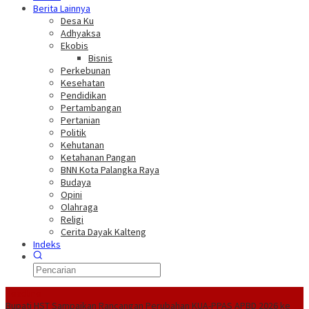
Berita Lainnya
Desa Ku
Adhyaksa
Ekobis
Bisnis
Perkebunan
Kesehatan
Pendidikan
Pertambangan
Pertanian
Politik
Kehutanan
Ketahanan Pangan
BNN Kota Palangka Raya
Budaya
Opini
Olahraga
Religi
Cerita Dayak Kalteng
Indeks
Headline
Bupati HST Sampaikan Rancangan Perubahan KUA-PPAS APBD 2026 ke