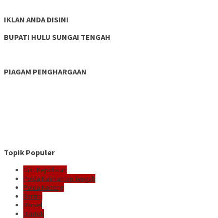
IKLAN ANDA DISINI
BUPATI HULU SUNGAI TENGAH
PIAGAM PENGHARGAAN
Topik Populer
Giat Kepolisian
Polda Kalimantan Tengah
Polda Kalteng
Bartim
Barsel
Buntok