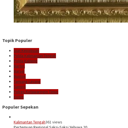
Topik Populer
Giat Kepolisian
Polda Kalimantan Tengah
Polda Kalteng
Bartim
Barsel
Buntok
Tamiang Layang
Sampit
Polres Kotawaringin Timur
Kotim
Populer Sepekan
Kalimantan Tengah
361 views
Pertemuan Regional Saksi-Saksi Yehuwa 20…