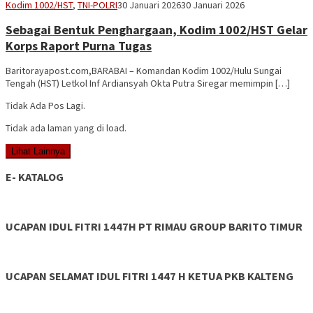
Vananta
Kodim 1002/HST
,
TNI-POLRI
30 Januari 2026
30 Januari 2026
3264
Sebagai Bentuk Penghargaan, Kodim 1002/HST Gelar
Korps Raport Purna Tugas
Baritorayapost.com,BARABAI – Komandan Kodim 1002/Hulu Sungai
Tengah (HST) Letkol Inf Ardiansyah Okta Putra Siregar memimpin […]
Tidak Ada Pos Lagi.
Tidak ada laman yang di load.
Lihat Lainnya
E- KATALOG
UCAPAN IDUL FITRI 1447H PT RIMAU GROUP BARITO TIMUR
UCAPAN SELAMAT IDUL FITRI 1447 H KETUA PKB KALTENG