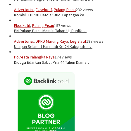
Advertorial
,
Eksekutif
,
Pulang Pisau
232 views
Komisi III DPRD Batola Studi Lapangan ke…
Eksekutif
,
Pulang Pisau
197 views
PN Pulang Pisau Masuki Tahap Uji Publik …
Advertorial
,
DPRD Murung Raya
,
Legislatif
187 views
Ucapan Selamat Hari Jadi Ke-24 Kabupaten…
Polresta Palangka Raya
174 views
Diduga Edarkan Sabu, Pria 44 Tahun Diama…