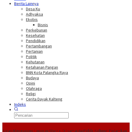
Berita Lainnya
Desa Ku
Adhyaksa
Ekobis
Bisnis
Perkebunan
Kesehatan
Pendidikan
Pertambangan
Pertanian
Politik
Kehutanan
Ketahanan Pangan
BNN Kota Palangka Raya
Budaya
Opini
Olahraga
Religi
Cerita Dayak Kalteng
Indeks
Headline
Sigap Merespons Laporan Warga, Ditsamapta Polda Kalteng Padamkan