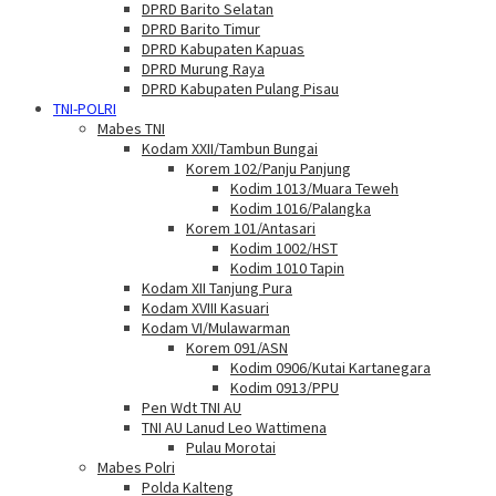
DPRD Barito Selatan
DPRD Barito Timur
DPRD Kabupaten Kapuas
DPRD Murung Raya
DPRD Kabupaten Pulang Pisau
TNI-POLRI
Mabes TNI
Kodam XXII/Tambun Bungai
Korem 102/Panju Panjung
Kodim 1013/Muara Teweh
Kodim 1016/Palangka
Korem 101/Antasari
Kodim 1002/HST
Kodim 1010 Tapin
Kodam XII Tanjung Pura
Kodam XVIII Kasuari
Kodam VI/Mulawarman
Korem 091/ASN
Kodim 0906/Kutai Kartanegara
Kodim 0913/PPU
Pen Wdt TNI AU
TNI AU Lanud Leo Wattimena
Pulau Morotai
Mabes Polri
Polda Kalteng