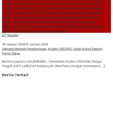
Kebakaran Lahan
RSUD dr. Doris Sylvanus Raih WSO/Angels Award
Platinum, Bukti Komitmen Tingkatkan Layanan Stroke di Kalimantan
Tengah
Ketua Komisi II DPR RI Dorong Percepatan Sertifikasi Tanah
Wakaf, Target Seluruh Tempat Ibadah Tuntas Sebelum 2029
Bukan
Sekadar Kartu Pers, Kompetensi dan Etika Jadi Fondasi Utama
Wartawan
Kritik PLN, Waket III DPRD Kalteng Keberatan Pemadaman
Bergilir dan Ajak Masyarakat Cegah Karhutla
30 Januari 2026
30 Januari 2026
Sebagai Bentuk Penghargaan, Kodim 1002/HST Gelar Korps Raport
Purna Tugas
Baritorayapost.com,BARABAI – Komandan Kodim 1002/Hulu Sungai
Tengah (HST) Letkol Inf Ardiansyah Okta Putra Siregar memimpin […]
Berita Terkait