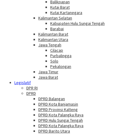
Balikpapan
Kutai Barat
Kutai Kartanegara
Kalimantan Selatan
Kabupaten Hulu Sungai Tengah
Barabai
Kalimantan Barat
Kalimantan Utara
Jawa Tengah
Cilacap
Purbalingga
Solo
Pekalongan
Jawa Timur
Jawa Barat
Legislatif
DPR RI
DPRD
DPRD Balangan
DPRD Kota Banjamasin
DPRD Provinsi Kalteng
DPRD Kota Palangka Raya
DPRD Hulu Sungai Tengah
DPRD Kota Palangka Raya
DPRD Barito Utara