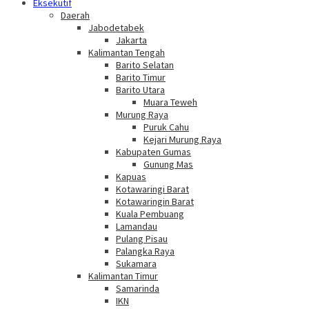
Eksekutif
Daerah
Jabodetabek
Jakarta
Kalimantan Tengah
Barito Selatan
Barito Timur
Barito Utara
Muara Teweh
Murung Raya
Puruk Cahu
Kejari Murung Raya
Kabupaten Gumas
Gunung Mas
Kapuas
Kotawaringi Barat
Kotawaringin Barat
Kuala Pembuang
Lamandau
Pulang Pisau
Palangka Raya
Sukamara
Kalimantan Timur
Samarinda
IKN