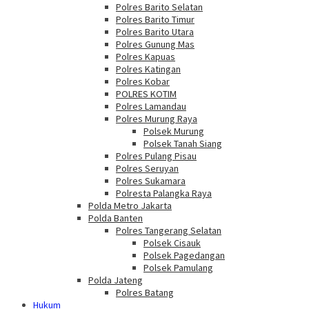
Polres Barito Selatan
Polres Barito Timur
Polres Barito Utara
Polres Gunung Mas
Polres Kapuas
Polres Katingan
Polres Kobar
POLRES KOTIM
Polres Lamandau
Polres Murung Raya
Polsek Murung
Polsek Tanah Siang
Polres Pulang Pisau
Polres Seruyan
Polres Sukamara
Polresta Palangka Raya
Polda Metro Jakarta
Polda Banten
Polres Tangerang Selatan
Polsek Cisauk
Polsek Pagedangan
Polsek Pamulang
Polda Jateng
Polres Batang
Hukum