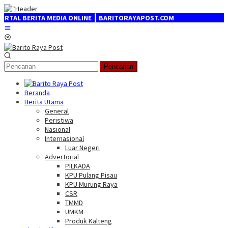
Loncat
ke
MEDIA ONLINE ┃ BARITORAYAPOST.COM
konten
Menu
Mobile
Pencarian
Beranda
Berita Utama
General
Peristiwa
Nasional
Internasional
Luar Negeri
Advertorial
PILKADA
KPU Pulang Pisau
KPU Murung Raya
CSR
TMMD
UMKM
Produk Kalteng