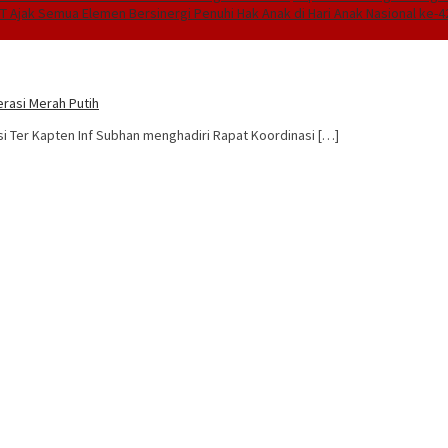
 Ajak Semua Elemen Bersinergi Penuhi Hak Anak di Hari Anak Nasional ke-4
rasi Merah Putih
i Ter Kapten Inf Subhan menghadiri Rapat Koordinasi […]