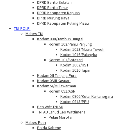
DPRD Barito Selatan
DPRD Barito Timur
DPRD Kabupaten Kapuas
DPRD Murung Raya
DPRD Kabupaten Pulang Pisau
TNI-POLRI
Mabes TNI
Kodam XXII/Tambun Bungai
Korem 102/Panju Panjung
Kodim 1013/Muara Teweh
Kodim 1016/Palangka
Korem 101/Antasari
Kodim 1002/HST
Kodim 1010 Tapin
Kodam XII Tanjung Pura
Kodam XVIII Kasuari
Kodam VI/Mulawarman
Korem 091/ASN
Kodim 0906/Kutai Kartanegara
Kodim 0913/PPU
Pen Wdt TNI AU
TNI AU Lanud Leo Wattimena
Pulau Morotai
Mabes Polri
Polda Kalteng