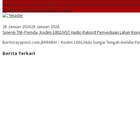
Palangka Raya Perkuat SDM Polri Lewat Pusat Studi Kepolisian
Pemkab HST
Dorong Peningkatan Kualitas Layanan
28 Januari 2026
28 Januari 2026
Sinergi TNI–Pemda, Kodim 1002/HST Hadiri Rakord Penyediaan Lahan Kope
Baritorayapost.com,BARABAI – Kodim 1002/Hulu Sungai Tengah melalui Pas
Berita Terkait