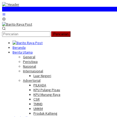
Loncat
ke
konten
Menu
Mobile
Pencarian
Beranda
Berita Utama
General
Peristiwa
Nasional
Internasional
Luar Negeri
Advertorial
PILKADA
KPU Pulang Pisau
KPU Murung Raya
CSR
TMMD
UMKM
Produk Kalteng