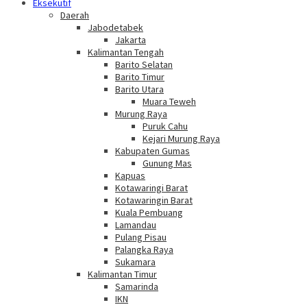
Eksekutif
Daerah
Jabodetabek
Jakarta
Kalimantan Tengah
Barito Selatan
Barito Timur
Barito Utara
Muara Teweh
Murung Raya
Puruk Cahu
Kejari Murung Raya
Kabupaten Gumas
Gunung Mas
Kapuas
Kotawaringi Barat
Kotawaringin Barat
Kuala Pembuang
Lamandau
Pulang Pisau
Palangka Raya
Sukamara
Kalimantan Timur
Samarinda
IKN