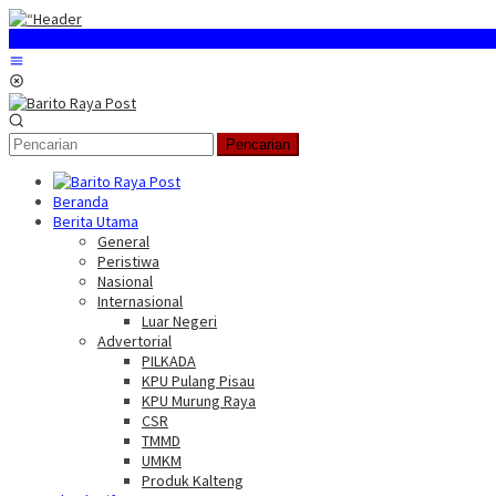
Loncat
ke
konten
Menu
Mobile
Pencarian
Beranda
Berita Utama
General
Peristiwa
Nasional
Internasional
Luar Negeri
Advertorial
PILKADA
KPU Pulang Pisau
KPU Murung Raya
CSR
TMMD
UMKM
Produk Kalteng