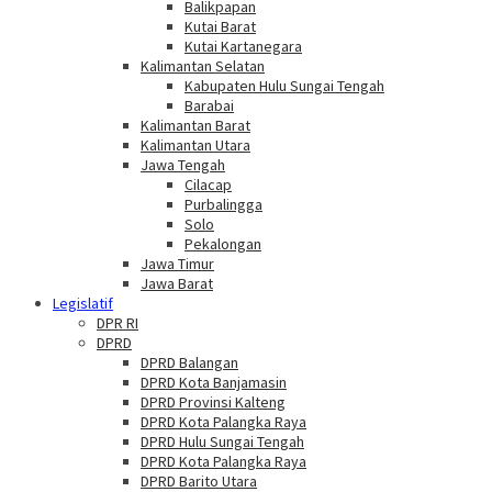
Balikpapan
Kutai Barat
Kutai Kartanegara
Kalimantan Selatan
Kabupaten Hulu Sungai Tengah
Barabai
Kalimantan Barat
Kalimantan Utara
Jawa Tengah
Cilacap
Purbalingga
Solo
Pekalongan
Jawa Timur
Jawa Barat
Legislatif
DPR RI
DPRD
DPRD Balangan
DPRD Kota Banjamasin
DPRD Provinsi Kalteng
DPRD Kota Palangka Raya
DPRD Hulu Sungai Tengah
DPRD Kota Palangka Raya
DPRD Barito Utara