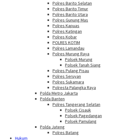
Polres Barito Selatan
Polres Barito Timur
Polres Barito Utara
Polres Gunung Mas
Polres Kapuas
Polres Katingan
Polres Kobar
POLRES KOTIM
Polres Lamandau
Polres Murung Raya
Polsek Murung
Polsek Tanah Siang
Polres Pulang Pisau
Polres Seruyan
Polres Sukamara
Polresta Palangka Raya
Polda Metro Jakarta
Polda Banten
Polres Tangerang Selatan
Polsek Cisauk
Polsek Pagedangan
Polsek Pamulang
Polda Jateng
Polres Batang
Hukum