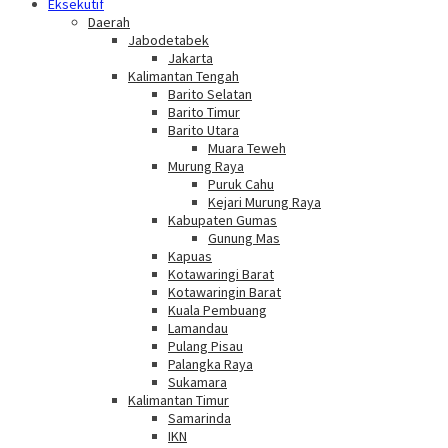
Eksekutif
Daerah
Jabodetabek
Jakarta
Kalimantan Tengah
Barito Selatan
Barito Timur
Barito Utara
Muara Teweh
Murung Raya
Puruk Cahu
Kejari Murung Raya
Kabupaten Gumas
Gunung Mas
Kapuas
Kotawaringi Barat
Kotawaringin Barat
Kuala Pembuang
Lamandau
Pulang Pisau
Palangka Raya
Sukamara
Kalimantan Timur
Samarinda
IKN