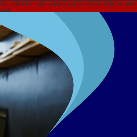
oke di Kalimantan Tengah
Ketua Komisi II DPR RI Dorong Percepatan Sertifi
rtawan