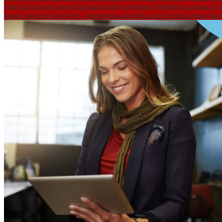
Raih WSO/Angels Award Platinum, Bukti Komitmen Tingkatkan Layanan Str
Bukan Sekadar Kartu Pers, Kompetensi dan Etika Jadi Fondasi Utama Wa