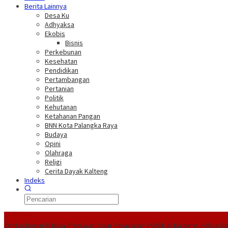
Berita Lainnya
Desa Ku
Adhyaksa
Ekobis
Bisnis
Perkebunan
Kesehatan
Pendidikan
Pertambangan
Pertanian
Politik
Kehutanan
Ketahanan Pangan
BNN Kota Palangka Raya
Budaya
Opini
Olahraga
Religi
Cerita Dayak Kalteng
Indeks
Headline
Ombudsman RI Mulai Penilaian Opini Pelayanan Publik di Kalteng, Fokus D