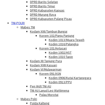
DPRD Barito Selatan
DPRD Barito Timur
DPRD Kabupaten Kapuas
DPRD Murung Raya
DPRD Kabupaten Pulang Pisau
TNI-POLRI
Mabes TNI
Kodam XXII/Tambun Bungai
Korem 102/Panju Panjung
Kodim 1013/Muara Teweh
Kodim 1016/Palangka
Korem 101/Antasari
Kodim 1002/HST
Kodim 1010 Tapin
Kodam XII Tanjung Pura
Kodam XVIII Kasuari
Kodam VI/Mulawarman
Korem 091/ASN
Kodim 0906/Kutai Kartanegara
Kodim 0913/PPU
Pen Wdt TNI AU
TNI AU Lanud Leo Wattimena
Pulau Morotai
Mabes Polri
Polda Kalteng