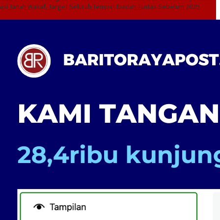
kasi Tanah Wakaf, Target Seluruh Tempat Ibadah Tuntas Sebelum 2029