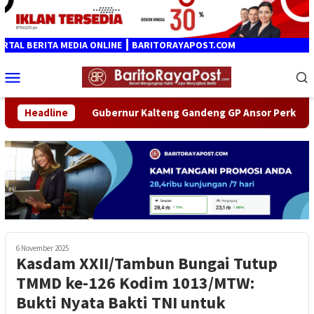
Loncat
ke
konten
L BERITA MEDIA ONLINE ┃ BARITORAYAPOST.COM
Menu
Mobile
2026
Headline
Gubernur Kalteng Gandeng GP Ansor Perkuat Ketah
6 November 2025
Kasdam XXII/Tambun Bungai Tutup
TMMD ke-126 Kodim 1013/MTW:
Bukti Nyata Bakti TNI untuk