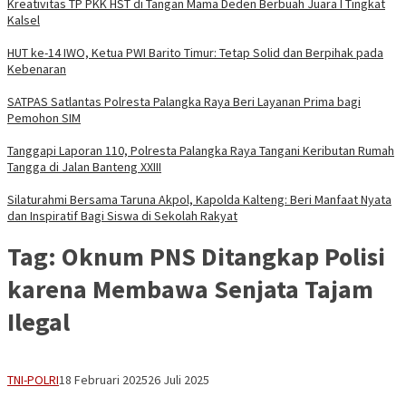
Kreativitas TP PKK HST di Tangan Mama Deden Berbuah Juara I Tingkat
Kalsel
HUT ke-14 IWO, Ketua PWI Barito Timur: Tetap Solid dan Berpihak pada
Kebenaran
SATPAS Satlantas Polresta Palangka Raya Beri Layanan Prima bagi
Pemohon SIM
Tanggapi Laporan 110, Polresta Palangka Raya Tangani Keributan Rumah
Tangga di Jalan Banteng XXIII
Silaturahmi Bersama Taruna Akpol, Kapolda Kalteng: Beri Manfaat Nyata
dan Inspiratif Bagi Siswa di Sekolah Rakyat
Tag:
Oknum PNS Ditangkap Polisi
karena Membawa Senjata Tajam
Ilegal
adminbrp
TNI-POLRI
18 Februari 2025
26 Juli 2025