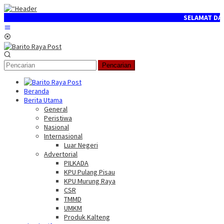
Loncat
ke
SELAMAT DATANG D
konten
Menu
Mobile
Pencarian
Beranda
Berita Utama
General
Peristiwa
Nasional
Internasional
Luar Negeri
Advertorial
PILKADA
KPU Pulang Pisau
KPU Murung Raya
CSR
TMMD
UMKM
Produk Kalteng