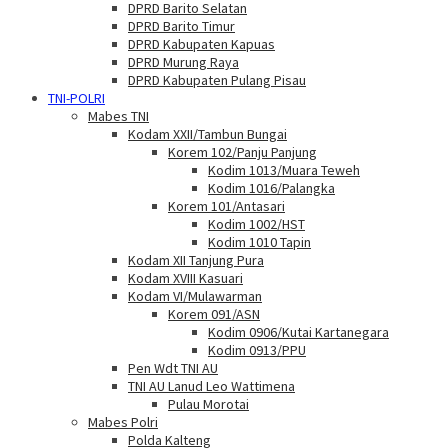
DPRD Barito Selatan
DPRD Barito Timur
DPRD Kabupaten Kapuas
DPRD Murung Raya
DPRD Kabupaten Pulang Pisau
TNI-POLRI
Mabes TNI
Kodam XXII/Tambun Bungai
Korem 102/Panju Panjung
Kodim 1013/Muara Teweh
Kodim 1016/Palangka
Korem 101/Antasari
Kodim 1002/HST
Kodim 1010 Tapin
Kodam XII Tanjung Pura
Kodam XVIII Kasuari
Kodam VI/Mulawarman
Korem 091/ASN
Kodim 0906/Kutai Kartanegara
Kodim 0913/PPU
Pen Wdt TNI AU
TNI AU Lanud Leo Wattimena
Pulau Morotai
Mabes Polri
Polda Kalteng