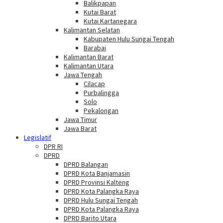
Balikpapan
Kutai Barat
Kutai Kartanegara
Kalimantan Selatan
Kabupaten Hulu Sungai Tengah
Barabai
Kalimantan Barat
Kalimantan Utara
Jawa Tengah
Cilacap
Purbalingga
Solo
Pekalongan
Jawa Timur
Jawa Barat
Legislatif
DPR RI
DPRD
DPRD Balangan
DPRD Kota Banjamasin
DPRD Provinsi Kalteng
DPRD Kota Palangka Raya
DPRD Hulu Sungai Tengah
DPRD Kota Palangka Raya
DPRD Barito Utara