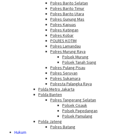
Polres Barito Selatan
Polres Barito Timur
Polres Barito Utara
Polres Gunung Mas
Polres Kapuas
Polres Katingan
Polres Kobar
POLRES KOTIM
Polres Lamandau
Polres Murung Raya
Polsek Murung
Polsek Tanah Siang
Polres Pulang Pisau
Polres Seruyan
Polres Sukamara
Polresta Palangka Raya
Polda Metro Jakarta
Polda Banten
Polres Tangerang Selatan
Polsek Cisauk
Polsek Pagedangan
Polsek Pamulang
Polda Jateng
Polres Batang
Hukum