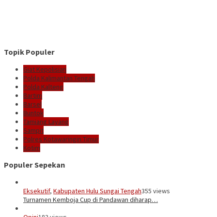
Topik Populer
Giat Kepolisian
Polda Kalimantan Tengah
Polda Kalteng
Bartim
Barsel
Buntok
Tamiang Layang
Sampit
Polres Kotawaringin Timur
Kotim
Populer Sepekan
Eksekutif
,
Kabupaten Hulu Sungai Tengah
355 views
Turnamen Kemboja Cup di Pandawan diharap…
Opini
183 views