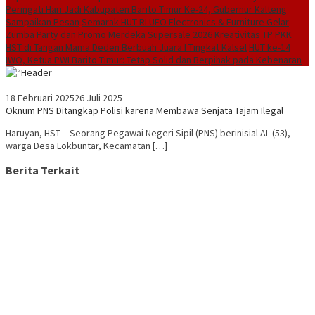
Peringati Hari Jadi Kabupaten Barito Timur Ke-24, Gubernur Kalteng
Sampaikan Pesan
Semarak HUT RI UFO Electronics & Furniture Gelar
Zumba Party dan Promo Merdeka Supersale 2026
Kreativitas TP PKK
HST di Tangan Mama Deden Berbuah Juara I Tingkat Kalsel
HUT ke-14
IWO, Ketua PWI Barito Timur: Tetap Solid dan Berpihak pada Kebenaran
18 Februari 2025
26 Juli 2025
Oknum PNS Ditangkap Polisi karena Membawa Senjata Tajam Ilegal
Haruyan, HST – Seorang Pegawai Negeri Sipil (PNS) berinisial AL (53),
warga Desa Lokbuntar, Kecamatan […]
Berita Terkait