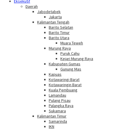
Eksekutif
Daerah
Jabodetabek
Jakarta
Kalimantan Tengah
Barito Selatan
Barito Timur
Barito Utara
Muara Teweh
Murung Raya
Puruk Cahu
Kejari Murung Raya
Kabupaten Gumas
Gunung Mas
Kapuas
Kotawaringi Barat
Kotawaringin Barat
Kuala Pembuang
Lamandau
Pulang Pisau
Palangka Raya
Sukamara
Kalimantan Timur
Samarinda
IKN