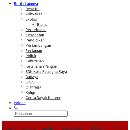
Berita Lainnya
Desa Ku
Adhyaksa
Ekobis
Bisnis
Perkebunan
Kesehatan
Pendidikan
Pertambangan
Pertanian
Politik
Kehutanan
Ketahanan Pangan
BNN Kota Palangka Raya
Budaya
Opini
Olahraga
Religi
Cerita Dayak Kalteng
Indeks
Headline
Bupati Samsul Rizal Lepas Ribuan Peserta Funbike HST Menyala 2026